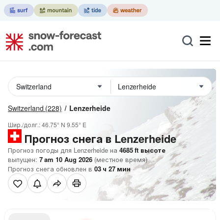
Switzerland
(228)
Lenzerheide
Шир./долг.:
46.75° N
9.55° E
Прогноз снега в Lenzerheide
Прогноз погоды для Lenzerheide на
4685
ft
высоте
выпущен:
7 am 10 Aug 2026
(местное время)
Прогноз снега обновлен в
03
ч
27
мин