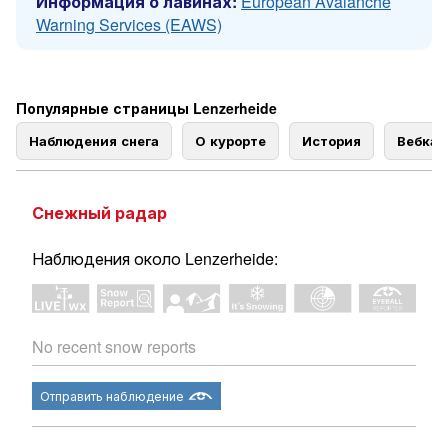
Информация о лавинах:
European Avalanche
Warning Services (EAWS)
Популярные страницы Lenzerheide
Наблюдения снега
О курорте
История
Вебка
Снежный радар
Наблюдения около Lenzerheide:
No recent snow reports
Отправить наблюдение