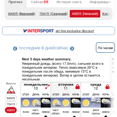
Прогноз
Сейчас
История снега
Информация о 
9400
ft
(Верхний)
7041
ft
(Средний)
4685
ft
(Нижний)
Карты п
ski hire exclusive discount
последние 6 дней
сейчас
По часам
Next 3 days weather summary:
Об
Умеренный дождь (всего 17.0mm), сильнее всего в
Пр
понедельник вечером. Тепло (максимум 25°C в
че
понедельник после обеда, минимум 13°C в
ве
понедельник вечером). Ветер в целом останется
несильным.
Высота
понедельник
вторник
среда
10
11
12
утро
день
ночь
утро
день
ночь
утро
день
ночь
ут
9400
ft
7041
ft
част.
част.
риск
4685
ft
ясно
ливни
ясно
ливни
ясно
ливни
яс
облач.
облач.
грозы