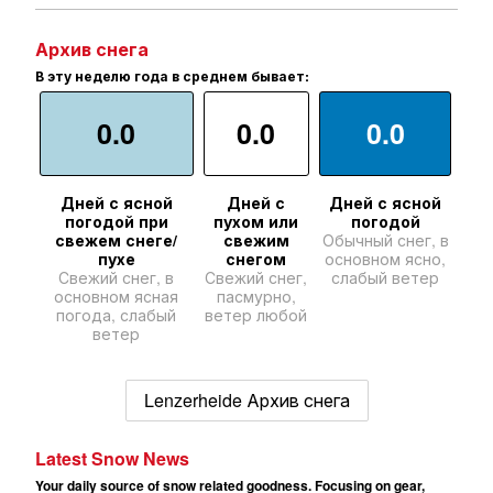
Архив снега
В эту неделю года в среднем бывает:
0.0
0.0
0.0
Дней с ясной
Дней с
Дней с ясной
погодой при
пухом или
погодой
свежем снеге/
свежим
Обычный снег, в
пухе
снегом
основном ясно,
Свежий снег, в
Свежий снег,
слабый ветер
основном ясная
пасмурно,
погода, слабый
ветер любой
ветер
Lenzerheide Архив снега