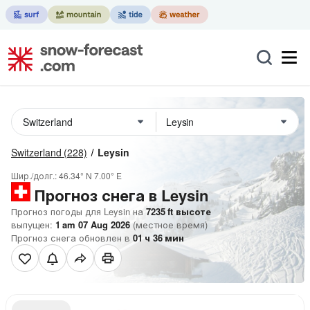
Switzerland
(228)
Leysin
Шир./долг.:
46.34° N
7.00° E
Прогноз снега в Leysin
Прогноз погоды для Leysin на
7235
ft
высоте
выпущен:
1 am 07 Aug 2026
(местное время)
Прогноз снега обновлен в
01
ч
36
мин