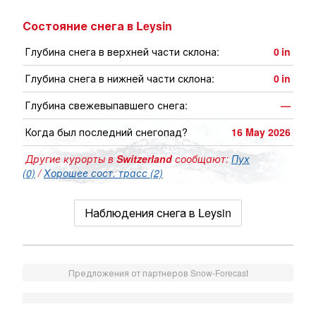
Состояние снега в Leysin
Глубина снега в верхней части склона:
0
in
Глубина снега в нижней части склона:
0
in
Глубина свежевыпавшего снега:
—
Когда был последний снегопад?
16 May 2026
Другие курорты в
Switzerland
сообщают:
Пух
(0)
/
Хорошее сост. трасс (2)
Наблюдения снега в Leysin
Предложения от партнеров Snow-Forecast