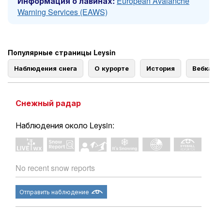
Информация о лавинах:
European Avalanche
Warning Services (EAWS)
Популярные страницы Leysin
Наблюдения снега
О курорте
История
Вебка
Снежный радар
Наблюдения около Leysin:
No recent snow reports
Отправить наблюдение