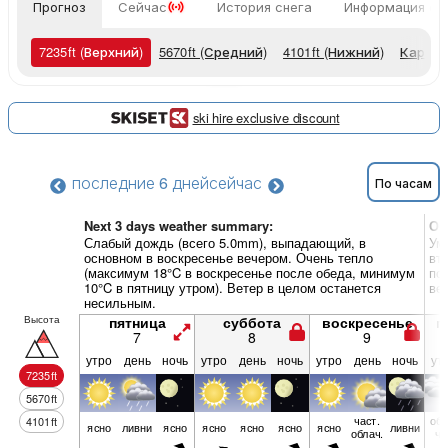
Прогноз
Сейчас
История снега
Информация о 
7235
ft
(Верхний)
5670
ft
(Средний)
4101
ft
(Нижний)
Карты 
ski hire exclusive discount
последние 6 дней
сейчас
По часам
Next 3 days weather summary:
Об
Слабый дождь (всего 5.0mm), выпадающий, в
Ум
основном в воскресенье вечером. Очень тепло
вт
(максимум 18°C в воскресенье после обеда, минимум
по
10°C в пятницу утром). Ветер в целом останется
ве
несильным.
Высота
пятница
суббота
воскресенье
п
7
8
9
утро
день
ночь
утро
день
ночь
утро
день
ночь
ут
7235
ft
5670
ft
част.
обл
4101
ft
ясно
ливни
ясно
ясно
ясно
ясно
ясно
ливни
облач.
чн