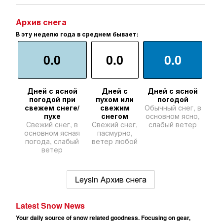
Архив снега
В эту неделю года в среднем бывает:
0.0
0.0
0.0
Дней с ясной
Дней с
Дней с ясной
погодой при
пухом или
погодой
свежем снеге/
свежим
Обычный снег, в
пухе
снегом
основном ясно,
Свежий снег, в
Свежий снег,
слабый ветер
основном ясная
пасмурно,
погода, слабый
ветер любой
ветер
Leysin Архив снега