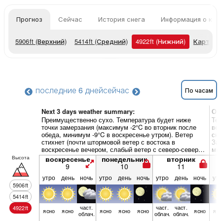
Прогноз
Сейчас
История снега
Информация о кур
5906
ft
(Верхний)
5414
ft
(Средний)
4922
ft
(Нижний)
Карты п
последние 6 дней
сейчас
По часам
Next 3 days weather summary:
Об
Преимущественно сухо. Температура будет ниже
Те
точки замерзания (максимум -2°C во вторник после
ве
обеда, минимум -9°C в воскресенье утром). Ветер
сн
стихнет (почти штормовой ветер с востока в
За
воскресенье вечером, слабый ветер с северо-северо-
ми
востока к вечеру вторника).
ос
Высота
воскресенье
понедельник
вторник
9
10
11
утро
день
ночь
утро
день
ночь
утро
день
ночь
ут
5906
ft
5414
ft
част.
част.
част.
4922
ft
ясно
ясно
ясно
ясно
ясно
ясно
яс
облач.
облач.
облач.