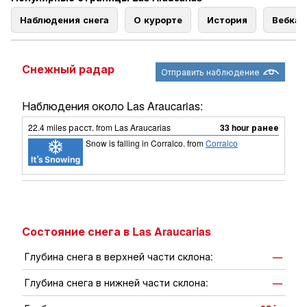
Наблюдения снега
О курорте
История
Вебка
Снежный радар
Отправить наблюдение
Наблюдения около Las Araucarias:
22.4
miles
расст. from Las Araucarias
33 hour ранее
Snow is falling in Corralco.
from
Corralco
Состояние снега в Las Araucarias
Глубина снега в верхней части склона:
—
Глубина снега в нижней части склона:
—