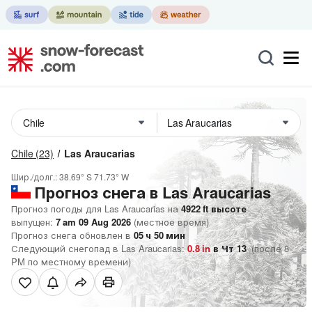
Chile
(23)
Las Araucarias
Шир./долг.:
38.69° S
71.73° W
Прогноз снега в Las Araucarias
Прогноз погоды для Las Araucarias на
4922
ft
высоте
выпущен:
7 am 09 Aug 2026
(местное время)
Прогноз снега обновлен в
05
ч
50
мин
Следующий снегопад в Las Araucarias:
0.8
in
в Чт 13
(после 8
PM по местному времени)