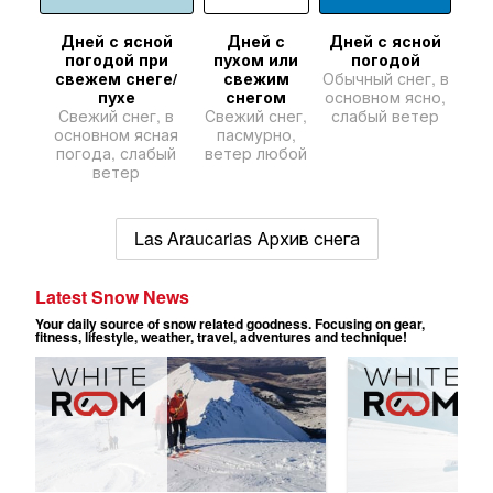
Дней с ясной
Дней с
Дней с ясной
погодой при
пухом или
погодой
свежем снеге/
свежим
Обычный снег, в
пухе
снегом
основном ясно,
Свежий снег, в
Свежий снег,
слабый ветер
основном ясная
пасмурно,
погода, слабый
ветер любой
ветер
Las Araucarias Архив снега