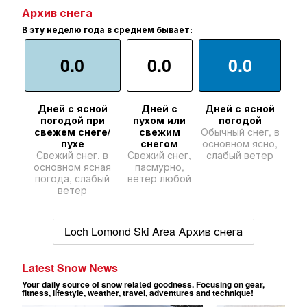
Архив снега
В эту неделю года в среднем бывает:
0.0
0.0
0.0
Дней с ясной
Дней с
Дней с ясной
погодой при
пухом или
погодой
свежем снеге/
свежим
Обычный снег, в
пухе
снегом
основном ясно,
Свежий снег, в
Свежий снег,
слабый ветер
основном ясная
пасмурно,
погода, слабый
ветер любой
ветер
Loch Lomond Ski Area Архив снега