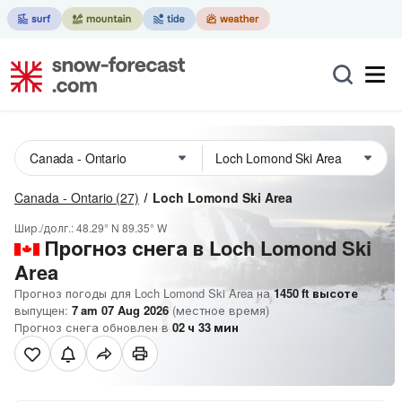
Canada - Ontario
(27)
Loch Lomond Ski Area
Шир./долг.:
48.29° N
89.35° W
Прогноз снега в Loch Lomond Ski
Area
Прогноз погоды для Loch Lomond Ski Area на
1450
ft
высоте
выпущен:
7 am 07 Aug 2026
(местное время)
Прогноз снега обновлен в
02
ч
33
мин