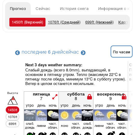
Прогноз
Сейчас
История снега
Информация о кур
1450
ft
(Верхний)
1076
ft
(Средний)
699
ft
(Нижний)
Карты 
последние 6 дней
сейчас
По часам
Next 3 days weather summary:
Об
Слабый дождь (всего 8.0mm), выпадающий, в
Пр
основном в пятницу утром. Тепло (максимум 22°C в
по
пятницу после обеда, минимум 13°C в субботу утром).
ве
Ветер в целом останется несильным.
Высота
пятница
суббота
воскресенье
п
7
8
9
утро
день
ночь
утро
день
ночь
утро
день
ночь
ут
1450
ft
1076
ft
слаб.
част.
част.
слаб.
част.
част.
699
ft
ливни
ясно
ливни
яс
дождь
облач.
облач.
дождь
облач.
облач.