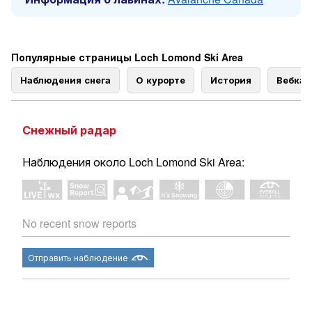
Популярные страницы Loch Lomond Ski Area
Наблюдения снега
О курорте
История
Вебка
Снежный радар
Наблюдения около Loch Lomond Ski Area:
No recent snow reports
Отправить наблюдение