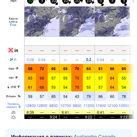
mph
10
5
10
10
10
10
5
5
5
5
Карта
снега
Ещё
in
—
—
—
—
—
—
—
—
—
0.2
0.08
0.04
—
—
—
0.04
—
—
in
68
72
66
64
70
64
61
66
64
6
max
°
F
63
68
57
55
70
57
57
64
55
5
min
°
F
61
68
55
54
70
55
57
64
54
5
chill
°
F
59
57
65
54
43
79
66
60
78
5
Влажн.
%
Уровень
12800
12800
9800
10700
9800
11200
11600
12100
10500
103
замерз.
ft
6:39
—
—
6:41
—
—
6:41
—
—
6:
—
—
9:24
—
—
9:22
—
—
9:22
Информация о лавинах:
Avalanche Canada