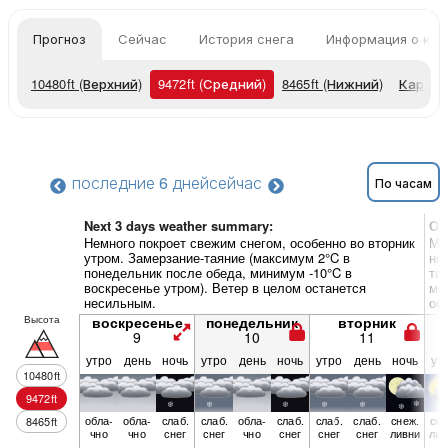
Прогноз
Сейчас
История снега
Информация о кур
10480
ft
(Верхний)
9472
ft
(Средний)
8465
ft
(Нижний)
Карты 
последние 6 дней
сейчас
По часам
Next 3 days weather summary:
Об
Немного покроет свежим снегом, особенно во вторник
Мо
утром. Замерзание-таяние (максимум 2°C в
не
понедельник после обеда, минимум -10°C в
та
воскресенье утром). Ветер в целом останется
ми
несильным.
ос
Высота
воскресенье
понедельник
вторник
9
10
11
утро
день
ночь
утро
день
ночь
утро
день
ночь
ут
10480
ft
9472
ft
обла­
обла­
слаб.
слаб.
обла­
слаб.
слаб.
слаб.
снеж.
сне
8465
ft
чно
чно
снег
снег
чно
снег
снег
снег
ливни
лив