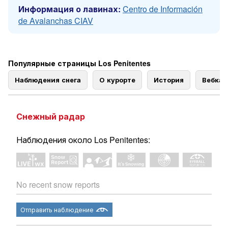
Информация о лавинах:
Centro de Información
de Avalanchas CIAV
Популярные страницы Los Penitentes
Наблюдения снега
О курорте
История
Вебка
Снежный радар
Наблюдения около Los Penitentes:
No recent snow reports
Отправить наблюдение