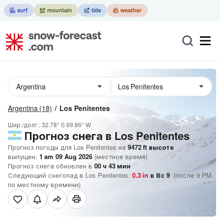
Argentina
(18)
Los Penitentes
Шир./долг.:
32.78° S
69.86° W
Прогноз снега в Los Penitentes
Прогноз погоды для Los Penitentes на
9472
ft
высоте
выпущен:
1 am 09 Aug 2026
(местное время)
Прогноз снега обновлен в
00
ч
43
мин
Следующий снегопад в Los Penitentes:
0.3
in
в Вс 9
(после 9 PM
по местному времени)