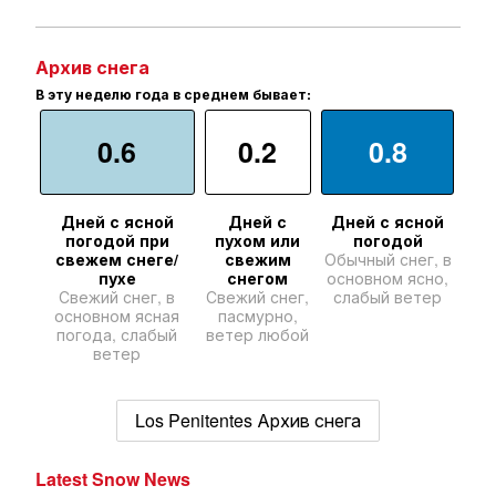
Архив снега
В эту неделю года в среднем бывает:
0.6
0.2
0.8
Дней с ясной
Дней с
Дней с ясной
погодой при
пухом или
погодой
свежем снеге/
свежим
Обычный снег, в
пухе
снегом
основном ясно,
Свежий снег, в
Свежий снег,
слабый ветер
основном ясная
пасмурно,
погода, слабый
ветер любой
ветер
Los Penitentes Архив снега