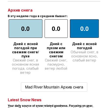
Архив снега
В эту неделю года в среднем бывает:
0.0
0.0
0.0
Дней с ясной
Дней с
Дней с ясной
погодой при
пухом или
погодой
свежем снеге/
свежим
Обычный снег, в
пухе
снегом
основном ясно,
Свежий снег, в
Свежий снег,
слабый ветер
основном ясная
пасмурно,
погода, слабый
ветер любой
ветер
Mad River Mountain Архив снега