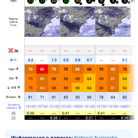
mph
10
15
10
10
30
5
5
5
5
5
Карта
снега
Ещё
in
—
—
—
—
—
—
—
—
—
0.2
1.3
0.6
0.9
0.7
0.1
—
—
—
in
79
86
79
75
82
68
75
82
73
7
max
°
F
70
84
68
68
68
64
68
81
64
6
min
°
F
70
84
68
68
66
64
68
81
64
6
chill
°
F
81
71
91
83
93
89
78
64
82
7
Влажн.
%
Уровень
15100
15700
15100
15100
13900
15100
15100
15700
14800
151
замерз.
ft
6:39
—
—
6:41
—
—
6:41
—
—
6:
—
—
8:38
—
—
8:37
—
—
8:36
Информация о лавинах:
National Avalanche