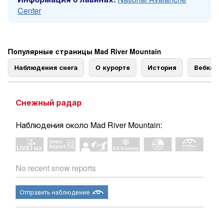
Center
Популярные страницы Mad River Mountain
Наблюдения снега
О курорте
История
Вебка
Снежный радар
Наблюдения около Mad River Mountain:
No recent snow reports
Отправить наблюдение