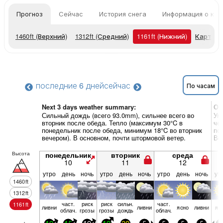
Прогноз
Сейчас
История снега
Информация о кур
1460
ft
(Верхний)
1312
ft
(Средний)
1161
ft
(Нижний)
Карты п
последние 6 дней
сейчас
По часам
Next 3 days weather summary:
Об
Сильный дождь (всего 93.0mm), сильнее всего во
Ум
вторник после обеда. Тепло (максимум 30°C в
че
понедельник после обеда, минимум 18°C во вторник
по
вечером). В основном, почти штормовой ветер.
Ве
Высота
понедельник
вторник
среда
10
11
12
утро
день
ночь
утро
день
ночь
утро
день
ночь
ут
1460
ft
1312
ft
част.
риск
риск
сильн.
част.
1161
ft
ливни
ливни
ясно
ливни
яс
облач.
грозы
грозы
дождь
облач.