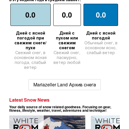
0.0
0.0
0.0
Дней с ясной
Дней с
Дней с ясной
погодой при
пухом или
погодой
свежем снеге/
свежим
Обычный снег, в
пухе
снегом
основном ясно,
Свежий снег, в
Свежий снег,
слабый ветер
основном ясная
пасмурно,
погода, слабый
ветер любой
ветер
Mariazeller Land Архив снега