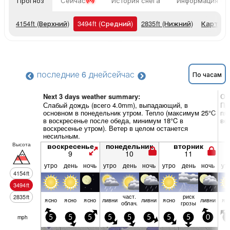
Прогноз
Сейчас
История снега
Информация о 
4154
ft
(Верхний)
3494
ft
(Средний)
2835
ft
(Нижний)
Карты п
последние 6 дней
сейчас
По часам
Next 3 days weather summary:
Об
Слабый дождь (всего 4.0mm), выпадающий, в
Пр
основном в понедельник утром. Тепло (максимум 25°C
пя
в воскресенье после обеда, минимум 18°C в
ве
воскресенье утром). Ветер в целом останется
несильным.
Высота
воскресенье
понедельник
вторник
9
10
11
утро
день
ночь
утро
день
ночь
утро
день
ночь
ут
4154
ft
3494
ft
част.
риск
2835
ft
ясно
ясно
ясно
ливни
ливни
ясно
ливни
яс
облач.
грозы
mph
5
5
5
5
5
5
5
5
0
5