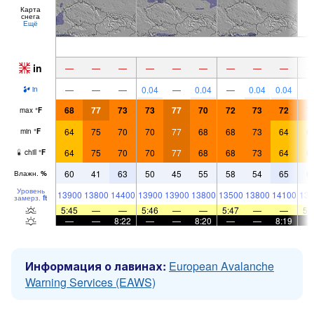
Карта
снега
Ещё
in
—
—
—
—
—
—
—
—
—
—
—
—
0.04
—
0.04
—
0.04
0.04
in
68
77
73
73
77
70
72
73
72
7
max
°
F
64
75
70
70
77
68
68
73
64
6
min
°
F
64
75
70
70
77
68
68
73
64
6
chill
°
F
60
41
63
50
45
55
58
54
65
6
Влажн.
%
Уровень
13900
13800
14400
13900
13900
13800
13500
13800
14100
139
замерз.
ft
5:45
—
—
5:46
—
—
5:47
—
—
5:
—
—
8:22
—
—
8:20
—
—
8:19
Информация о лавинах:
European Avalanche
Warning Services (EAWS)