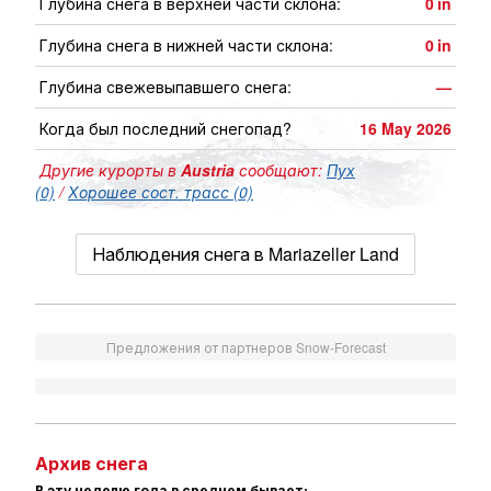
Глубина снега в верхней части склона:
0
in
Глубина снега в нижней части склона:
0
in
Глубина свежевыпавшего снега:
—
Когда был последний снегопад?
16 May 2026
Другие курорты в
Austria
сообщают:
Пух
(0)
/
Хорошее сост. трасс (0)
Наблюдения снега в Mariazeller Land
Предложения от партнеров Snow-Forecast
Архив снега
В эту неделю года в среднем бывает: