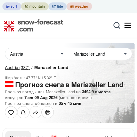
Austria
(337)
Mariazeller Land
Шир./долг.:
47.77° N
15.32° E
Прогноз снега в Mariazeller Land
Прогноз погоды для Mariazeller Land на
3494
ft
высоте
выпущен:
7 am 09 Aug 2026
(местное время)
Прогноз снега обновлен в
05
ч
45
мин