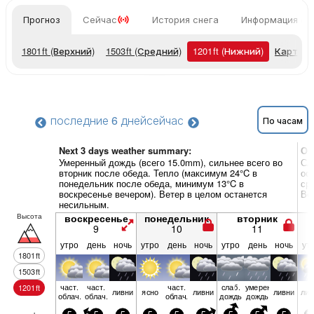
Прогноз
Сейчас
История снега
Информация о 
1801
ft
(Верхний)
1503
ft
(Средний)
1201
ft
(Нижний)
Карты п
последние 6 дней
сейчас
По часам
Next 3 days weather summary:
Об
Умеренный дождь (всего 15.0mm), сильнее всего во
Сл
вторник после обеда. Тепло (максимум 24°C в
ос
понедельник после обеда, минимум 13°C в
ср
воскресенье вечером). Ветер в целом останется
Ве
несильным.
Высота
воскресенье
понедельник
вторник
9
10
11
утро
день
ночь
утро
день
ночь
утро
день
ночь
ут
1801
ft
1503
ft
част.
част.
част.
слаб.
умерен.
1201
ft
ливни
ясно
ливни
ливни
лив
облач.
облач.
облач.
дождь
дождь