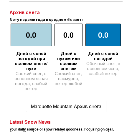
Архив снега
В эту неделю года в среднем бывает:
0.0
0.0
0.0
Дней с ясной
Дней с
Дней с ясной
погодой при
пухом или
погодой
свежем снеге/
свежим
Обычный снег, в
пухе
снегом
основном ясно,
Свежий снег, в
Свежий снег,
слабый ветер
основном ясная
пасмурно,
погода, слабый
ветер любой
ветер
Marquette Mountain Архив снега