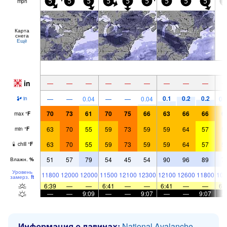
mph
5
5
5
5
5
5
5
5
5
1
Карта
снега
Ещё
in
—
—
—
—
—
—
—
—
—
0.1
0.2
0.2
—
—
0.04
—
—
0.04
0.
in
70
73
61
70
75
66
63
66
66
6
max
°
F
63
70
55
59
73
59
59
64
57
5
min
°
F
63
70
55
59
73
59
59
64
57
5
chill
°
F
51
57
79
54
45
54
90
96
89
7
Влажн.
%
Уровень
11800
12000
12000
11500
12100
12300
12100
12600
11800
102
замерз.
ft
6:39
—
—
6:41
—
—
6:41
—
—
6:
—
—
9:09
—
—
9:07
—
—
9:07
Информация о лавинах:
National Avalanche