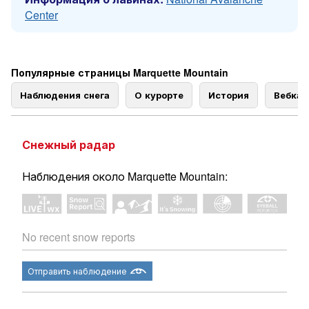
Center
Популярные страницы Marquette Mountain
Наблюдения снега
О курорте
История
Вебка
Снежный радар
Наблюдения около Marquette Mountain:
No recent snow reports
Отправить наблюдение