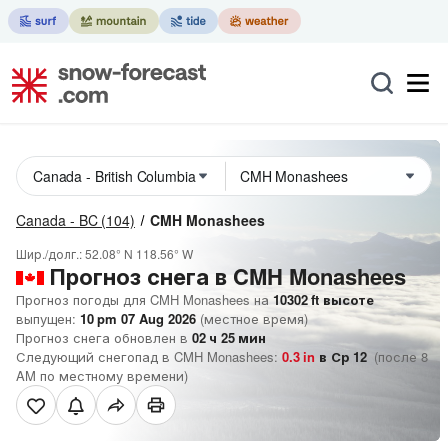
Canada - BC
(104)
CMH Monashees
Шир./долг.:
52.08° N
118.56° W
Прогноз снега в CMH Monashees
Прогноз погоды для CMH Monashees на
10302
ft
высоте
выпущен:
10 pm 07 Aug 2026
(местное время)
Прогноз снега обновлен в
02
ч
25
мин
Следующий снегопад в CMH Monashees:
0.3
in
в Ср 12
(после 8
AM по местному времени)