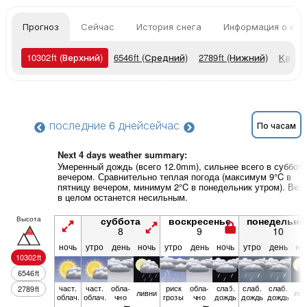
Прогноз
Сейчас
История снега
Информация о кур
10302
ft
(Верхний)
6546
ft
(Средний)
2789
ft
(Нижний)
Карты
последние 6 дней
сейчас
По часам
Next 4 days weather summary:
Умеренный дождь (всего 12.0mm), сильнее всего в субботу
вечером. Сравнительно теплая погода (максимум 9°C в
пятницу вечером, минимум 2°C в понедельник утром). Вет
в целом останется несильным.
Высота
суббота
воскресенье
понедельни
8
9
10
ночь
утро
день
ночь
утро
день
ночь
утро
день
но
10302
ft
6546
ft
част.
част.
обла­
риск
обла­
слаб.
слаб.
слаб.
2789
ft
ливни
лив
облач.
облач.
чно
грозы
чно
дождь
дождь
дождь