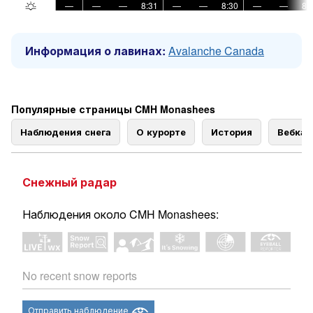
—
—
—
8:31
—
—
8:30
—
—
8:
Информация о лавинах:
Avalanche Canada
Популярные страницы CMH Monashees
Наблюдения снега
О курорте
История
Вебка
Снежный радар
Наблюдения около CMH Monashees:
No recent snow reports
Отправить наблюдение