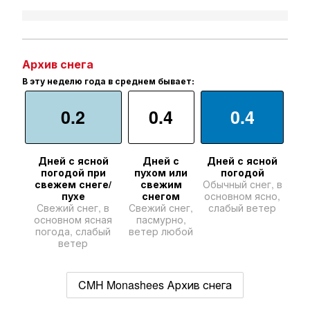
Архив снега
В эту неделю года в среднем бывает:
0.2
0.4
0.4
Дней с ясной
Дней с
Дней с ясной
погодой при
пухом или
погодой
свежем снеге/
свежим
Обычный снег, в
пухе
снегом
основном ясно,
Свежий снег, в
Свежий снег,
слабый ветер
основном ясная
пасмурно,
погода, слабый
ветер любой
ветер
CMH Monashees Архив снега