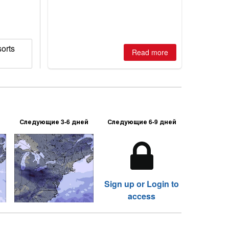
2026, northern hemisphere down to
two outdoor areas still open.
orts
Read more
Следующие 3-6 дней
Следующие 6-9 дней
Sign up or Login to
access