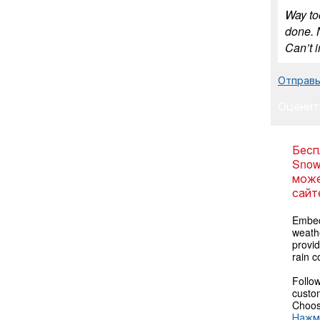
Way to
done. 
Can’t 
Отправь
Оценит
Бесп
Snow
може
сайт
Embed
weathe
provi
rain c
Follow
custom
Choose
Нажм