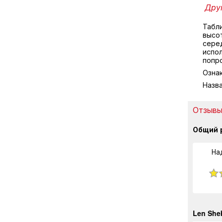
Друг
Табл
высо
серед
испол
попр
Озна
Назв
Отзывы 
Общий 
На
Len She