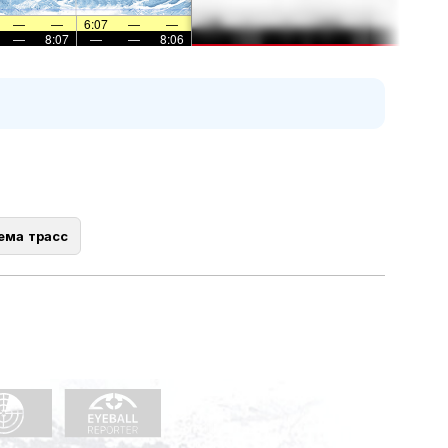
—
—
6:07
—
—
—
8:07
—
—
8:06
ема трасс