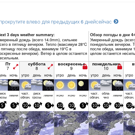
прокрутите влево для предыдущих 6 дней
сейчас
ext 3 days weather summary:
Обзор погоды в дни 4-
меренный дождь (всего 14.0mm), сильнее
Умеренный дождь (всего
сего в пятницу вечером. Тепло (максимум 28°C
понедельник вечером. Т
 пятницу после обеда, минимум 19°C в
после обеда, минимум 1
оскресенье вечером). Ветер в целом останется
целом останется несил
есильным.
Пт
суббота
воскресенье
понедельник
в
7
8
9
10
день
ночь
утро
день
ночь
утро
день
ночь
утро
день
ночь
утро
риск
част.
риск
част.
обла­
част.
ливни
ливни
ясно
ясно
ясно
ливни
розы
облач.
грозы
облач.
чно
облач.
5
5
10
10
5
10
10
5
10
10
10
10