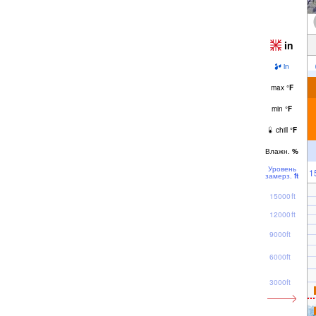
in
in
max
°
F
min
°
F
chill
°
F
Влажн.
%
Уровень
1
замерз.
ft
15000ft
12000ft
9000ft
6000ft
3000ft