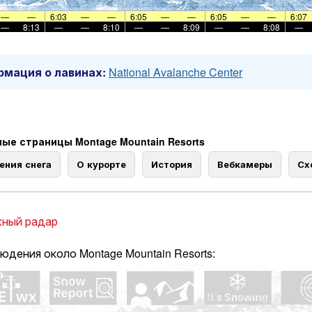
—
—
6:03
—
—
6:05
—
—
6:05
—
—
6:07
—
8:13
—
—
8:10
—
—
8:09
—
—
8:08
—
мация о лавинах:
National Avalanche Center
ые страницы Montage Mountain Resorts
ения снега
О курорте
История
Вебкамеры
Сх
ный радар
юдения около Montage Mountain Resorts: