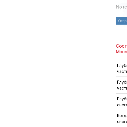
No re
Отпр
Сост
Moun
Глуб
част
Глуб
част
Глуб
снег
Когд
снег