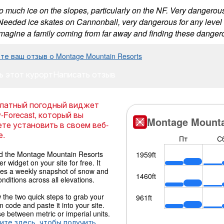
o much ice on the slopes, particularly on the NF. Very dangero
Needed ice skates on Cannonball, very dangerous for any level s
imagine a family coming from far away and finding these dangero
те ваш отзыв о Montage Mountain Resorts
ь этот курорт
Написать отзыв
латный погодный виджет
-Forecast, который вы
те установить в своем веб-
е.
 the Montage Mountain Resorts
r widget on your site for free. It
des a weekly snapshot of snow and
onditions across all elevations.
 the two quick steps to grab your
 code and paste it into your site.
 between metric or imperial units.
ите здесь, чтобы получить