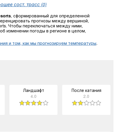
ошее сост. трасс (0)
sorts
, сформированный для определенной
ференцировать прогнозы между вершиной,
orts. Чтобы переключаться между ними,
об изменении погоды в регионе в целом,
ния и том, как мы прогнозируем температуры
.
Ландшафт
После катания
4.0
2.0