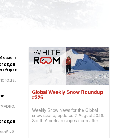
 бывает:
огодой
ге/пухе
погода,
Global Weekly Snow Roundup
ли
#326
смурно,
Weekly Snow News for the Global
snow scene, updated 7 August 2026:
South American slopes open after
огодой
huge snowfalls, New Zealand posts
best conditions of season so far,
слабый
Australian areas open most terrain of