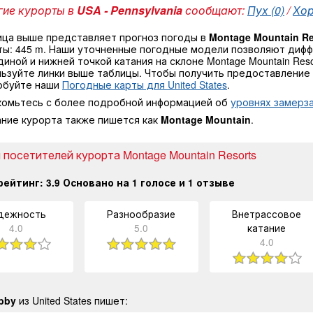
ие курорты в
USA - Pennsylvania
сообщают:
Пух (0)
/
Хор
ица выше представляет прогноз погоды в
Montage Mountain Re
ты: 445 m. Наши уточненные погодные модели позволяют диф
иной и нижней точкой катания на склоне Montage Mountain Res
ьзуйте линки выше таблицы. Чтобы получить предоставление 
обуйте наши
Погодные карты для United States
.
комьтесь с более подробной информацией об
уровнях замерза
ание курорта также пишется как
Montage Mountain
.
посетителей курорта Montage Mountain Resorts
рейтинг:
3.9
Основано на
1
голосе и
1
отзыве
дежность
Разнообразие
Внетрассовое
4.0
5.0
катание
4.0
bby
из United States пишет: