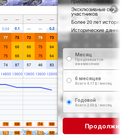
приложении и на веб-сайте
Эксклюзивные скидки для
участников
—
—
—
—
—
Более 20 лет истории снег
0.1
0.2
0.04
—
—
Исторические данные о сн
77
72
72
79
73
75
66
66
75
64
Месяц
75
66
66
75
64
7
Продлевается
ежемесячно
74
87
57
46
83
14800
13600
13600
13600
12600
6 месяцев
24
Всего 4.17 $ / месяц
Годовой
29
Всего 2.50 $ / месяц
73
68
67
74
68
Продолжить
79
68
71
82
68