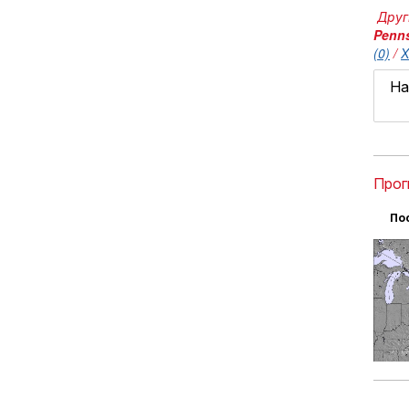
Друг
Penns
(0)
/
Х
На
Прог
По