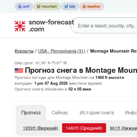
Курорты
USA - Pennsylvania
(31)
Montage Mountain Re
Шир./долг.:
41.36° N
75.67° W
Прогноз снега в Montage Moun
Прогноз погоды для Montage Mountain на
1460
ft
высоте
выпущен:
1 pm 07 Aug 2026
(местное время)
Прогноз снега обновлен в
02
ч
05
мин
Прогноз
Сейчас
История снега
Инфо
1959
ft
(Верхний)
1460
ft
(Средний)
961
ft
(Нижни