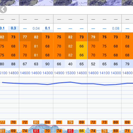
—
—
—
—
—
—
—
—
—
—
—
—
0.1
0.3
0.1
—
0.04
—
—
—
—
—
0.08
—
82
73
77
82
73
75
82
73
79
75
73
72
75
68
70
81
68
70
82
66
70
75
68
68
75
68
70
81
68
70
82
66
70
75
68
68
80
88
67
63
90
66
40
65
52
65
86
79
5100
14800
14600
14600
14300
14900
15300
14600
14600
14100
14300
14800
77
70
72
80
69
71
79
69
72
73
69
69
81
69
74
85
70
74
85
66
74
76
69
71