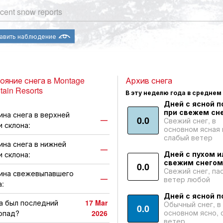
cent snow reports
авить наблюдение
ояние снега в Montage
Архив снега
tain Resorts
В эту неделю года в среднем
Дней с ясной п
при свежем сне
ина снега в верхней
0.0
—
Свежий снег, в
и склона:
основном ясная 
слабый ветер
ина снега в нижней
—
Дней с пухом и
и склона:
свежим снегом
0.0
Свежий снег, па
ина свежевыпавшего
—
ветер любой
а:
Дней с ясной п
а был последний
17 Mar
Обычный снег, в
0.0
основном ясно, 
опад?
2026
ветер