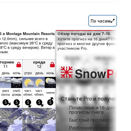
По часам
6 в Montage Mountain Resorts
Обзор погоды на дни 7–16:
 12.0mm), сильнее всего в
Хотите прогноз на 16 дней? Откройте
епло (максимум 26°C в среду
прогноз и многие другие функции, ста
8°C в среду вечером). Ветер в
участником Pro.
ьным.
торник
среда
11
12
Snow
Pro
день
ночь
утро
день
ночь
риск
слаб.
част.
част.
ливни
грозы
дождь
облач.
облач.
Станьте Pro и получите:
5
5
5
5
5
Почасовые и 16-дневные
прогнозы снега
Быстрый просмотр без ре
Разблокируйте полный дос