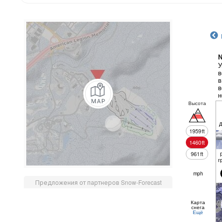
N
У
в
в
в
н
Высота
1959
ft
1460
ft
961
ft
г
mph
Предложения от партнеров Snow-Forecast
Карта
снега
Ещё