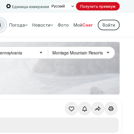
Получить премиум
Единицы измерения
Погода
Новости
Фото
Мой
Снег
Войти