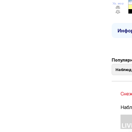
Ур. моря
Инфор
Популярн
Наблюд
Снеж
Набл