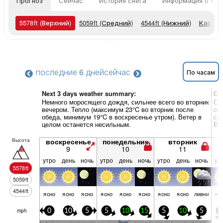
Прогноз
Сейчас
История снега
Информация о кур
5578
ft
(Верхний)
5059
ft
(Средний)
4544
ft
(Нижний)
Карты 
последние 6 дней
сейчас
По часам
Next 3 days weather summary:
Об
Немного моросящего дождя, сильнее всего во вторник
Сл
вечером. Тепло (максимум 23°C во вторник после
ос
обеда, минимум 19°C в воскресенье утром). Ветер в
ср
целом останется несильным.
Ве
Высота
воскресенье
понедельник
вторник
9
10
11
утро
день
ночь
утро
день
ночь
утро
день
ночь
ут
5578
ft
5059
ft
4544
ft
ясно
ясно
ясно
ясно
ясно
ясно
ясно
ясно
ливни
яс
mph
0
10
5
5
10
15
5
10
5
5