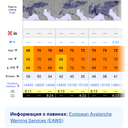
Карта
снега
Ещё
in
—
—
—
—
—
—
—
—
—
—
—
—
—
—
—
—
—
0.04
in
66
70
70
68
72
72
70
73
72
7
max
°
F
66
70
68
66
72
70
68
72
70
7
min
°
F
66
70
68
66
72
70
68
72
70
7
chill
°
F
59
50
34
42
45
35
46
38
41
4
Влажн.
%
Уровень
14400
14600
14400
14900
15100
15100
14900
15100
14800
146
замерз.
ft
6:11
—
—
6:13
—
—
6:13
—
—
6:
—
—
8:24
—
—
8:22
—
—
8:22
Информация о лавинах:
European Avalanche
Warning Services (EAWS)