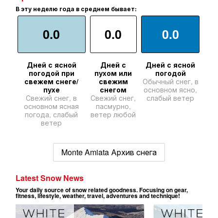
В эту неделю года в среднем бывает:
0.0
0.0
0.0
Дней с ясной
Дней с
Дней с ясной
погодой при
пухом или
погодой
свежем снеге/
свежим
Обычный снег, в
пухе
снегом
основном ясно,
Свежий снег, в
Свежий снег,
слабый ветер
основном ясная
пасмурно,
погода, слабый
ветер любой
ветер
Monte Amiata Архив снега