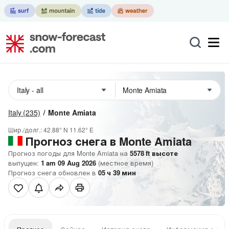
Italy
(235)
Monte Amiata
Шир./долг.:
42.88° N
11.62° E
Прогноз снега в Monte Amiata
Прогноз погоды для Monte Amiata на
5578
ft
высоте
выпущен:
1 am 09 Aug 2026
(местное время)
Прогноз снега обновлен в
05
ч
39
мин