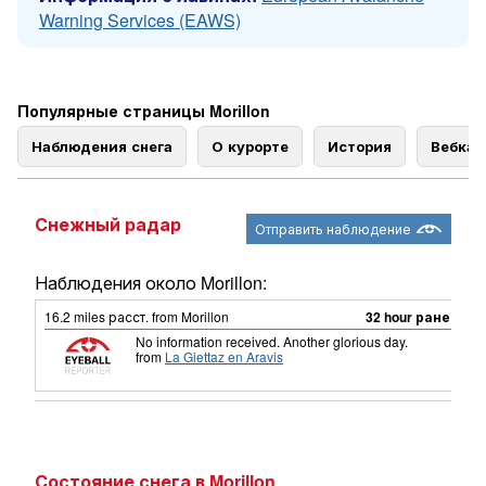
Warning Services (EAWS)
Популярные страницы Morillon
Наблюдения снега
О курорте
История
Вебка
Снежный радар
Отправить наблюдение
Наблюдения около Morillon:
16.2
miles
расст. from Morillon
32 hour ранее
No information received. Another glorious day.
from
La Giettaz en Aravis
Состояние снега в Morillon