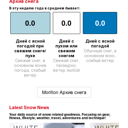
Архив снега
В эту неделю года в среднем бывает:
0.0
0.0
0.0
Дней с ясной
Дней с
Дней с ясной
погодой при
пухом или
погодой
свежем снеге/
свежим
Обычный снег, в
пухе
снегом
основном ясно,
Свежий снег, в
Свежий снег,
слабый ветер
основном ясная
пасмурно,
погода, слабый
ветер любой
ветер
Morillon Архив снега