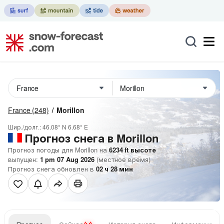
France
(248)
Morillon
Шир./долг.:
46.08° N
6.68° E
Прогноз снега в Morillon
Прогноз погоды для Morillon на
6234
ft
высоте
выпущен:
1 pm 07 Aug 2026
(местное время)
Прогноз снега обновлен в
02
ч
28
мин