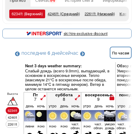
Прогноз
Сейчас
История снега
Информация о 
6234
ft
(Верхний)
4246
ft
(Средний)
2261
ft
(Нижний)
Карты 
ski hire exclusive discount
последние 6 дней
сейчас
По часам
Next 3 days weather summary:
Обзор по
Слабый дождь (всего 9.0mm), выпадающий, в
Умеренны
основном в воскресенье вечером. Тепло
вторник 
(максимум 21°C в воскресенье после обеда,
понедель
минимум 14°C в пятницу вечером). Ветер в
вечером)
целом останется несильным.
Высота
Пт
суббота
воскресенье
понед
7
8
9
1
день
ночь
утро
день
ночь
утро
день
ночь
утро
де
6234
ft
4246
ft
част.
част.
умерен.
част.
2261
ft
ливни
ясно
ясно
ясно
ясно
яс
облач.
облач.
дождь
облач.