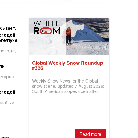
 бывает:
огодой
ге/пухе
погода,
Global Weekly Snow Roundup
ли
#326
смурно,
Weekly Snow News for the Global
snow scene, updated 7 August 2026:
South American slopes open after
огодой
huge snowfalls, New Zealand posts
best conditions of season so far,
слабый
Australian areas open most terrain of
2026, northern hemisphere down to
two outdoor areas still open.
Read more
нега