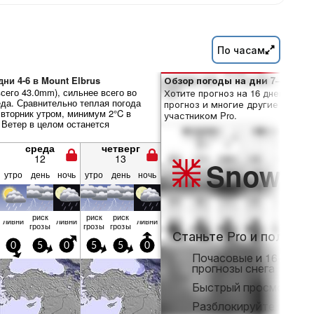
По часам
ни 4-6 в Mount Elbrus
Обзор погоды на дни 7–16:
сего 43.0mm), сильнее всего во
Хотите прогноз на 16 дней? Отк
еда. Сравнительно теплая погода
прогноз и многие другие функци
 вторник утром, минимум 2°C в
участником Pro.
 Ветер в целом останется
среда
четверг
12
13
Snow
Pr
утро
день
ночь
утро
день
ночь
риск
риск
риск
ливни
ливни
ливни
грозы
грозы
грозы
Станьте Pro и получит
0
5
0
5
5
0
Почасовые и 16-днев
прогнозы снега
Быстрый просмотр бе
Разблокируйте полны