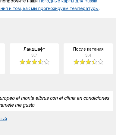
, попробуйте наши
Погодные карты для Russia
.
ния и том, как мы прогнозируем температуры
.
Ландшафт
После катания
3.7
3.4
europeo el monte elbrus con el clima en condiciones
eramete me gusto
ный