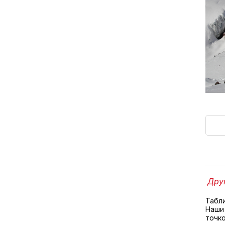
Друг
Табл
Наши
точко