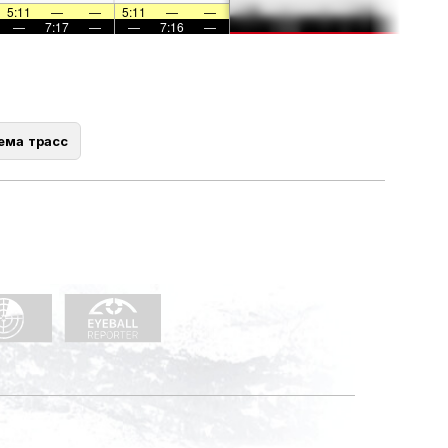
5:11
—
—
5:11
—
—
—
7:17
—
—
7:16
—
ема трасс