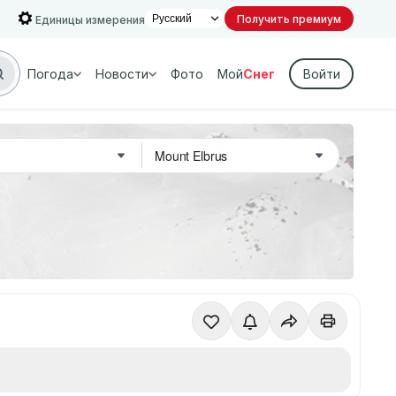
Получить премиум
Единицы измерения
Погода
Новости
Фото
Мой
Снег
Войти