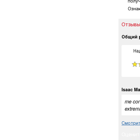
полу
Озна
Отзывы
Общий 
На
Isaac Ma
me con
extrem
Смотрит
Оценит