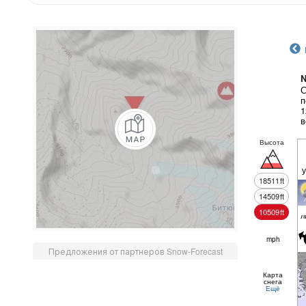
N
С
п
1
в
Высота
18511
ft
14509
ft
10509
ft
л
mph
Предложения от партнеров Snow-Forecast
Карта
снега
Ещё