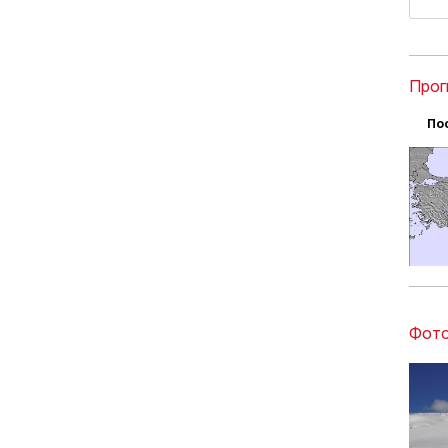
Прог
По
Фото