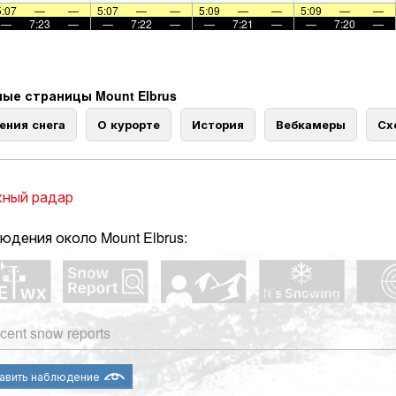
5:07
—
—
5:07
—
—
5:09
—
—
5:09
—
—
—
7:23
—
—
7:22
—
—
7:21
—
—
7:20
—
ые страницы Mount Elbrus
ения снега
О курорте
История
Вебкамеры
Сх
ный радар
юдения около Mount Elbrus:
cent snow reports
авить наблюдение