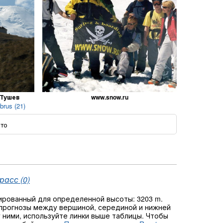
 Тушев
www.snow.ru
rus (21)
ото
расс (0)
ированный для определенной высоты: 3203 m.
прогнозы между вершиной, серединой и нижней
у ними, используйте линки выше таблицы. Чтобы