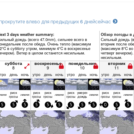
прокрутите влево для предыдущих 6 дней
сейчас
ext 3 days weather summary:
Обзор погоды в д
ильный дождь (всего 47.0mm), сильнее всего в
Сильный дождь (в
онедельник после обеда. Очень тепло (максимум
вторник после об
2°C в субботу утром, минимум 4°C в воскресенье
(максимум 8°C во
ечером). Ветер в целом останется несильным.
четверг вечером).
несильным.
суббота
воскресенье
понедельник
вторник
8
9
10
11
утро
день
ночь
утро
день
ночь
утро
день
ночь
утро
день
ночь
риск
риск
риск
риск
умерен.
риск
риск
ивни
ливни
ливни
ливни
ливни
грозы
грозы
грозы
грозы
дождь
грозы
грозы
5
5
5
5
5
5
5
5
5
0
5
5