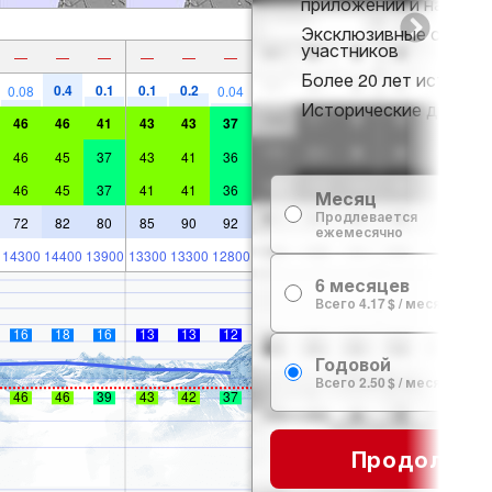
приложении и на веб-
Эксклюзивные скидки
участников
—
—
—
—
—
—
Более 20 лет истории 
0.4
0.1
0.1
0.2
0.08
0.04
Исторические данные 
46
46
41
43
43
37
46
45
37
43
41
36
46
45
37
41
41
36
Месяц
Продлевается
72
82
80
85
90
92
ежемесячно
14300
14400
13900
13300
13300
12800
6 месяцев
Всего 4.17 $ / месяц
16
18
16
13
13
12
Годовой
Всего 2.50 $ / месяц
46
46
39
43
42
37
Продолжит