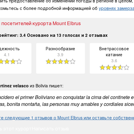
чить предоставление об изменении погоды в регионе в целом
комьтесь с более подробной информацией об
уровнях замерза
 посетителей курорта Mount Elbrus
рейтинг:
3.4
Основано на
13
голосах и
2
отзывах
дежность
Разнообразие
Внетрассовое
4.1
3.9
катание
3.6
rtinez velasco
из Bolivia пишет:
cidero el primer Boliviano en conquistar la cima del continete 
as, bonita montaña, las personas muy amables y cordiales sic
е следующие 1 отзывов о Mount Elbrus или оставьте собствен
ь этот курорт
Написать отзыв