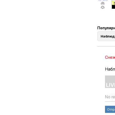
Популярн
Наблюд
Снеж
Набл
No re
Отпр