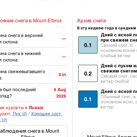
ояние снега в Mount Elbrus
Архив снега
В эту неделю года в среднем
Дней с ясной п
ина снега в верхней
—
при свежем сне
и склона:
0.1
Свежий снег, в
основном ясная 
ина снега в нижней
слабый ветер
—
и склона:
Дней с пухом и
свежим снегом
ина свежевыпавшего
0.2
0
in
Свежий снег, па
а:
ветер любой
а был последний
6 Aug
Дней с ясной п
опад?
2026
Обычный снег, в
0.1
основном ясно, 
ветер
ие курорты в
Russia
щают:
Пух (0)
/
Хорошее сост.
 (0)
аблюдения снега в Mount
Elbrus
Mount Elbrus Архив с