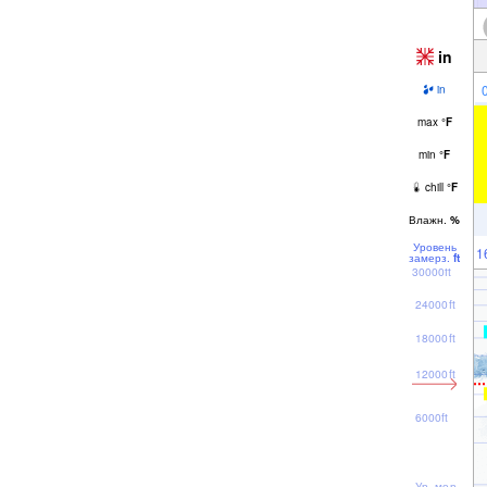
in
in
max
°
F
min
°
F
chill
°
F
Влажн.
%
Уровень
1
замерз.
ft
30000ft
24000ft
18000ft
12000ft
6000ft
Ур. моря