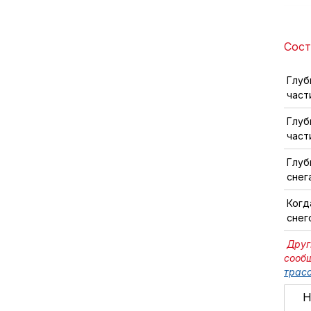
Сост
Глуб
част
Глуб
част
Глуб
снег
Когд
снег
Друг
сооб
трасс
Н