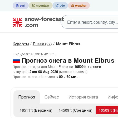
Курорты
Russia
(27)
Mount Elbrus
Шир./долг.:
43.39° N
42.38° E
Прогноз снега в Mount Elbrus
Прогноз погоды для Mount Elbrus на
10509
ft
высоте
выпущен:
2 am 08 Aug 2026
(местное время)
Прогноз снега обновлен в
00
ч
30
мин
Прогноз
Сейчас
История снега
Инфо
18511
ft
(Верхний)
14509
ft
(Средний)
10509
ft
(Н