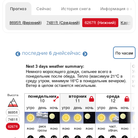
Прогноз
Сейчас
История снега
Информация о кур
8695
ft
(Верхний)
7481
ft
(Средний)
6267
ft
(Нижний)
Карты п
последние 6 дней
сейчас
По часам
Next 3 days weather summary:
Об
Немного моросящего дождя, сильнее всего в
Ум
понедельник после обеда. Тепло (максимум 21°C в
пя
среду утром, минимум 16°C в понедельник вечером).
ут
Ветер в целом останется несильным.
це
Высота
понедельник
вторник
среда
10
11
12
утро
день
ночь
утро
день
ночь
утро
день
ночь
ут
8695
ft
7481
ft
риск
част.
6267
ft
ясно
ясно
ясно
ясно
ясно
ясно
ясно
яс
грозы
облач.