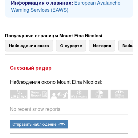
Информация о лавинах:
European Avalanche
Warning Services (EAWS)
Популярные страницы Mount Etna Nicolosi
Наблюдения снега
О курорте
История
Вебка
Снежный радар
Наблюдения около Mount Etna Nicolosi:
No recent snow reports
Отправить наблюдение