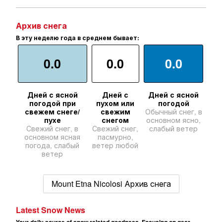
Архив снега
В эту неделю года в среднем бывает:
0.0
0.0
0.0
Дней с ясной
Дней с
Дней с ясной
погодой при
пухом или
погодой
свежем снеге/
свежим
Обычный снег, в
пухе
снегом
основном ясно,
Свежий снег, в
Свежий снег,
слабый ветер
основном ясная
пасмурно,
погода, слабый
ветер любой
ветер
Mount Etna Nicolosi Архив снега