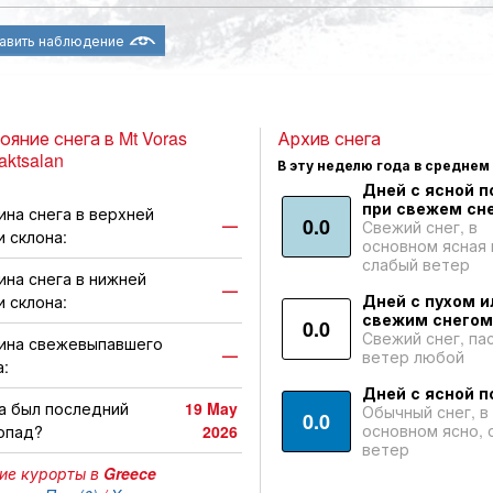
авить наблюдение
ояние снега в Mt Voras
Архив снега
aktsalan
В эту неделю года в среднем
Дней с ясной п
при свежем сне
ина снега в верхней
0.0
—
Свежий снег, в
и склона:
основном ясная 
слабый ветер
ина снега в нижней
—
Дней с пухом и
и склона:
свежим снегом
0.0
Свежий снег, па
ина свежевыпавшего
—
ветер любой
а:
Дней с ясной п
а был последний
19 May
Обычный снег, в
0.0
основном ясно, 
опад?
2026
ветер
ие курорты в
Greece