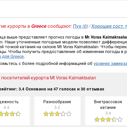
ие курорты в
Greece
сообщают:
Пух (0)
/
Хорошее сост. т
ица выше представляет прогноз погоды в
Mt Voras Kaimaktsala
 m. Наши уточненные погодные модели позволяют дифференци
й точкой катания на склоне Mt Voras Kaimaktsalan. Чтобы пер
ицы. Чтобы получить предоставление об изменении погоды в 
 для Greece
.
комьтесь с более подробной информацией об
уровнях замерза
посетителей курорта Mt Voras Kaimaktsalan
рейтинг:
3.4
Основано на
47
голосах и
30
отзывах
дежность
Разнообразие
Внетрассовое
4.4
3.2
катание
3.4