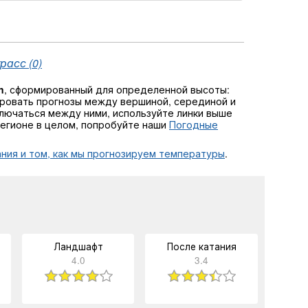
расс (0)
n
, сформированный для определенной высоты:
ровать прогнозы между вершиной, серединой и
еключаться между ними, используйте линки выше
регионе в целом, попробуйте наши
Погодные
ния и том, как мы прогнозируем температуры
.
Ландшафт
После катания
4.0
3.4