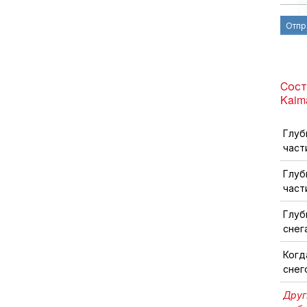
Отпр
Сост
Kaim
Глуб
част
Глуб
част
Глуб
снег
Когд
снег
Друг