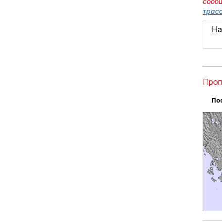
сооб
трасс
На
Прог
По