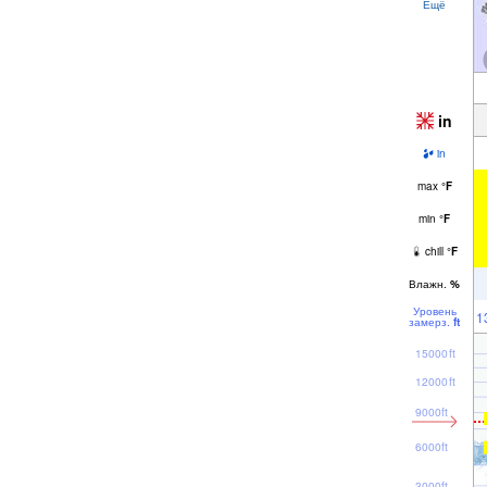
Ещё
in
in
max
°
F
min
°
F
chill
°
F
Влажн.
%
Уровень
1
замерз.
ft
15000ft
12000ft
9000ft
6000ft
3000ft