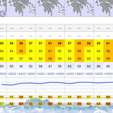
—
—
—
—
—
—
—
—
—
—
—
—
—
—
—
—
—
—
—
—
—
—
—
—
55
55
59
57
57
61
59
57
63
59
55
61
54
54
59
55
55
61
55
55
59
55
54
59
52
50
57
54
52
59
54
54
59
55
52
59
53
50
40
52
58
47
56
63
53
64
66
60
3900
13600
14400
14600
14300
14900
14800
14300
14900
14900
14600
14900
55
55
59
56
56
61
57
56
61
57
55
60
57
63
67
58
64
69
60
64
70
60
64
68