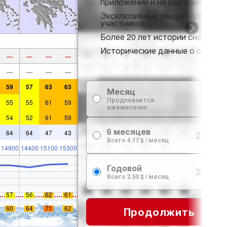
приложении и на веб-сайте
Эксклюзивные скидки для
участников
Более 20 лет истории снега
Исторические данные о снеге
—
—
—
—
—
—
—
—
59
57
63
63
Месяц
7.99 $
Продлевается
55
55
61
59
ежемесячно
54
52
61
59
6 месяцев
64
64
47
43
24.99 $
Всего 4.17 $ / месяц
14900
14400
15100
15300
Годовой
29.99 $
Всего 2.50 $ / месяц
57
56
62
61
60
64
71
62
Продолжить