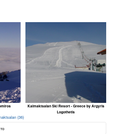
omiros
Kaimaktsalan Ski Resort - Greece by Argyris
Logothetis
aktsalan (36)
ото