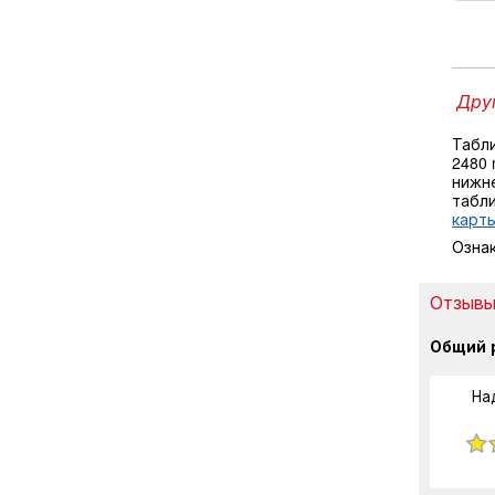
Друг
Табл
2480
нижне
табл
карты
Озна
Отзывы 
Общий 
На