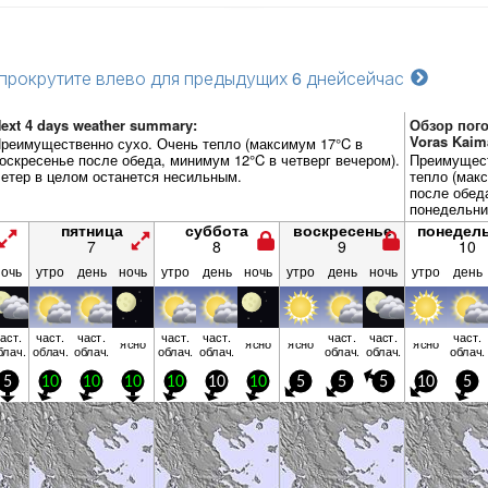
прокрутите влево для предыдущих 6 дней
сейчас
ext 4 days weather summary:
Обзор пого
Voras Kaim
реимущественно сухо. Очень тепло (максимум 17°C в
оскресенье после обеда, минимум 12°C в четверг вечером).
Преимущест
етер в целом останется несильным.
тепло (мак
после обед
понедельни
останется 
пятница
суббота
воскресенье
понедел
7
8
9
10
ночь
утро
день
ночь
утро
день
ночь
утро
день
ночь
утро
день
аст.
част.
част.
част.
част.
част.
част.
част.
ясно
ясно
ясно
ясно
блач.
облач.
облач.
облач.
облач.
облач.
облач.
облач.
5
10
10
10
10
10
10
5
5
5
10
5