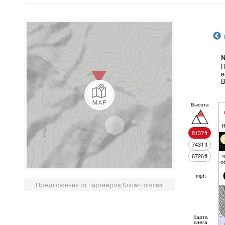
N
П
в
В
Высота
8137
ft
7431
ft
ч
6726
ft
о
mph
Предложения от партнеров Snow-Forecast
Карта
снега