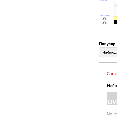
Ур. моря
Популярн
Наблюд
Снеж
Набл
No re