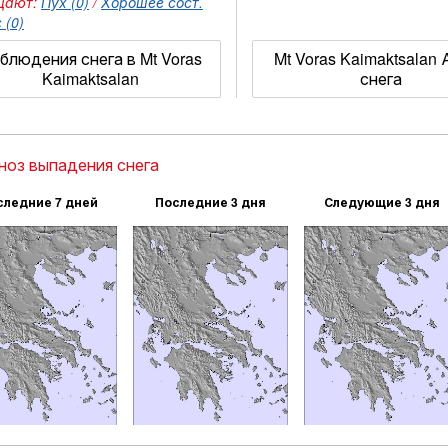
щают:
Пух (0)
/
Хорошее сост.
 (0)
блюдения снега в Mt Voras
Mt Voras Kaimaktsalan
Kaimaktsalan
снега
ноз выпадения снега
следние 7 дней
Последние 3 дня
Следующие 3 дня