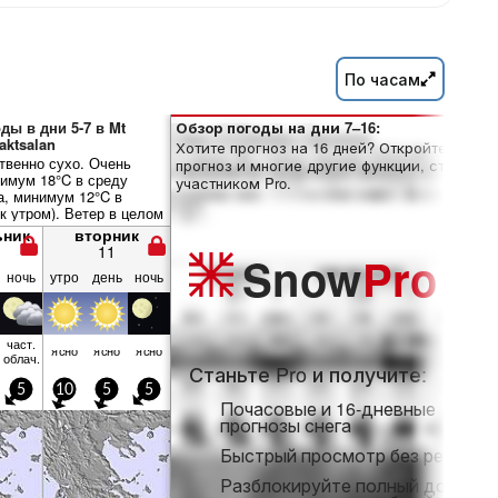
По часам
ды в дни 5-7 в Mt
Обзор погоды на дни 7–16:
aktsalan
Хотите прогноз на 16 дней? Откройте полны
венно сухо. Очень
прогноз и многие другие функции, став
симум 18°C в среду
участником Pro.
а, минимум 12°C в
к утром). Ветер в целом
несильным.
ьник
вторник
11
Snow
Pro
ночь
утро
день
ночь
част.
ясно
ясно
ясно
облач.
Станьте Pro и получите:
5
10
5
5
Почасовые и 16-дневные
прогнозы снега
Быстрый просмотр без рекламы
Разблокируйте полный доступ 