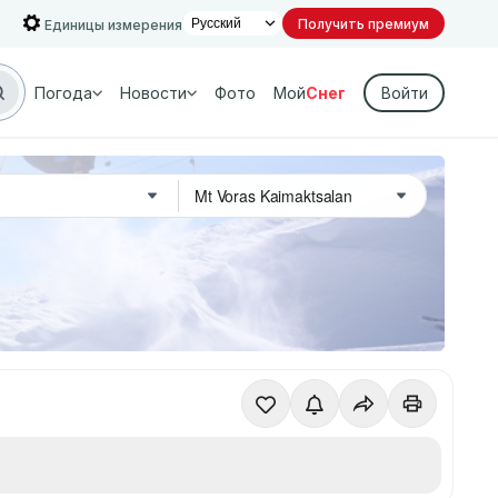
Получить премиум
Единицы измерения
Погода
Новости
Фото
Мой
Снег
Войти