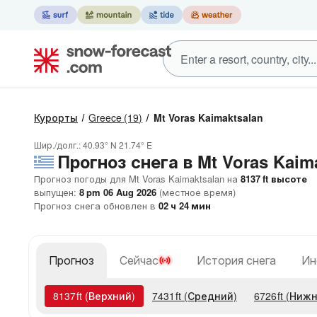
Курорты
Greece
(19)
Mt Voras Kaimaktsalan
Шир./долг.:
40.93° N
21.74° E
Прогноз снега в Mt Voras Kaim
Прогноз погоды для Mt Voras Kaimaktsalan на
8137
ft
высоте
выпущен:
8 pm 06 Aug 2026
(местное время)
Прогноз снега обновлен в
02
ч
24
мин
Прогноз
Сейчас
История снега
Ин
8137
ft
(Верхний)
7431
ft
(Средний)
6726
ft
(Нижн