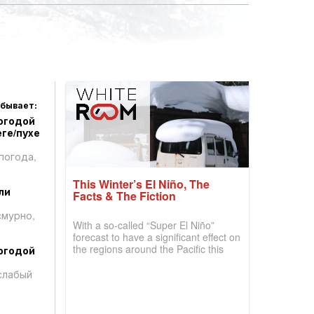
 бывает:
огодой
ге/пухе
погода,
This Winter’s El Niño, The
ли
Facts & The Fiction
смурно,
With a so-called “Super El Niño”
forecast to have a significant effect on
the regions around the Pacific this
огодой
winter, the question skiers are asking
is simple: book now or wait, and
слабый
where are the best odds?