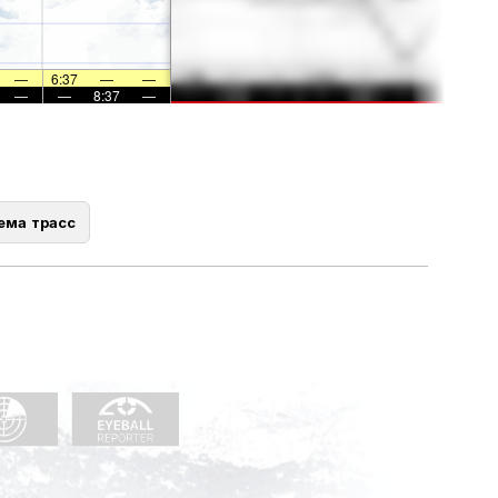
—
6:37
—
—
—
—
8:37
—
ема трасс