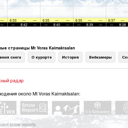
—
6:33
—
—
6:35
—
—
6:35
—
—
6:37
—
—
—
8:42
—
—
8:40
—
—
8:39
—
—
8:38
ые страницы Mt Voras Kaimaktsalan
ения снега
О курорте
История
Вебкамеры
Сх
ный радар
юдения около Mt Voras Kaimaktsalan:
cent snow reports