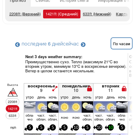
Прогноз
Сейчас
История снега
Информация о кур
2208
ft
(Верхний)
1421
ft
(Средний)
633
ft
(Нижний)
Карты п
последние 6 дней
сейчас
По часам
Next 3 days weather summary:
Об
Преимущественно сухо. Тепло (максимум 21°C во
Сл
вторник утром, минимум 13°C в воскресенье вечером).
ос
Ветер в целом останется несильным.
в 
Ве
Высота
воскресенье
понедельник
вторник
9
10
11
утро
день
ночь
утро
день
ночь
утро
день
ночь
ут
2208
ft
1421
ft
обла­
част.
част.
част.
част.
част.
обла­
час
633
ft
ясно
ясно
чно
облач.
облач.
облач.
облач.
облач.
чно
обл
mph
5
5
5
5
10
5
10
10
5
5