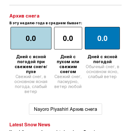
Архив снега
В эту неделю года в среднем бывает:
0.0
0.0
0.0
Дней с ясной
Дней с
Дней с ясной
погодой при
пухом или
погодой
свежем снеге/
свежим
Обычный снег, в
пухе
снегом
основном ясно,
Свежий снег, в
Свежий снег,
слабый ветер
основном ясная
пасмурно,
погода, слабый
ветер любой
ветер
Nayoro Piyashiri Архив снега