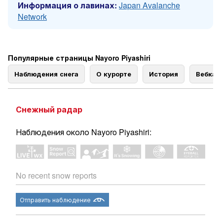
Информация о лавинах:
Japan Avalanche
Network
Популярные страницы Nayoro Piyashiri
Наблюдения снега
О курорте
История
Вебка
Снежный радар
Наблюдения около Nayoro Piyashiri:
No recent snow reports
Отправить наблюдение