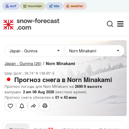
Japan - Gunma
(26)
Norn Minakami
Шир./долг.:
36.74° N
138.95° E
Прогноз снега в Norn Minakami
Прогноз погоды для Norn Minakami на
2690
ft
высоте
выпущен:
2 am 08 Aug 2026
(местное время)
Прогноз снега обновлен в
01
ч
43
мин