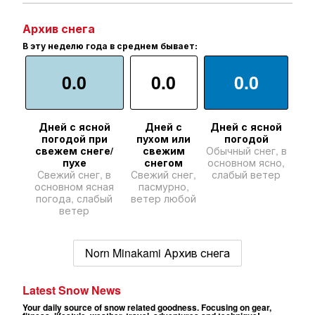
Архив снега
В эту неделю года в среднем бывает:
0.0
0.0
0.0
Дней с ясной
Дней с
Дней с ясной
погодой при
пухом или
погодой
свежем снеге/
свежим
Обычный снег, в
пухе
снегом
основном ясно,
Свежий снег, в
Свежий снег,
слабый ветер
основном ясная
пасмурно,
погода, слабый
ветер любой
ветер
Norn Minakami Архив снега