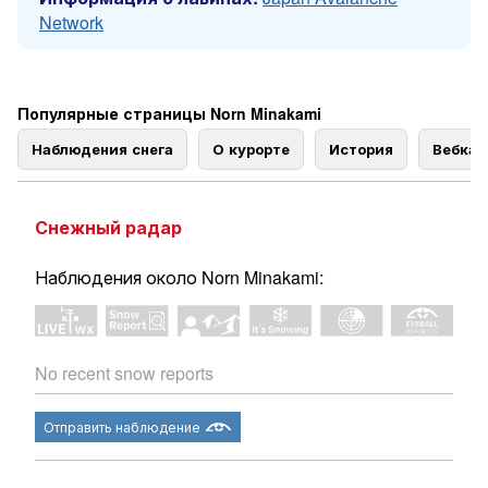
Network
Популярные страницы Norn Minakami
Наблюдения снега
О курорте
История
Вебка
Снежный радар
Наблюдения около Norn Minakami:
No recent snow reports
Отправить наблюдение