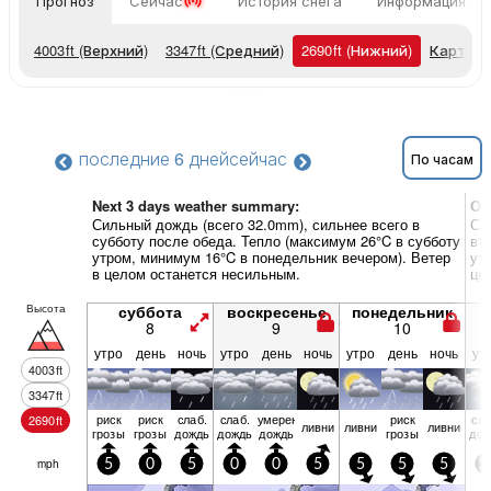
Прогноз
Сейчас
История снега
Информация о 
4003
ft
(Верхний)
3347
ft
(Средний)
2690
ft
(Нижний)
Карты п
последние 6 дней
сейчас
По часам
Next 3 days weather summary:
Об
Сильный дождь (всего 32.0mm), сильнее всего в
Си
субботу после обеда. Тепло (максимум 26°C в субботу
вт
утром, минимум 16°C в понедельник вечером). Ветер
ут
в целом останется несильным.
це
Высота
суббота
воскресенье
понедельник
8
9
10
утро
день
ночь
утро
день
ночь
утро
день
ночь
ут
4003
ft
3347
ft
риск
риск
слаб.
слаб.
умерен.
риск
сла
2690
ft
ливни
ливни
ливни
грозы
грозы
дождь
дождь
дождь
грозы
дож
mph
5
0
5
0
0
5
5
5
5
1