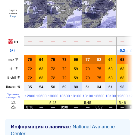
Карта
снега
Ещё
in
—
—
—
—
—
—
—
—
—
0.2
—
—
—
—
—
—
—
—
0.
in
75
64
75
73
66
77
82
64
68
7
max
°
F
72
63
72
72
59
70
75
63
63
7
min
°
F
72
63
72
72
59
70
75
63
63
7
chill
°
F
35
54
50
69
80
51
34
61
93
6
Влажн.
%
Уровень
12800
12600
13000
13600
13100
13100
12300
13100
12600
128
замерз.
ft
—
—
5:43
—
—
5:45
—
—
5:46
8:10
—
—
8:08
—
—
8:07
—
—
8:
Информация о лавинах:
National Avalanche
Center