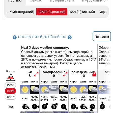
Прогноз
Сейчас
История снега
Информация о кур
1503
ft
(Верхний)
1352
ft
(Средний)
1201
ft
(Нижний)
Карты п
последние 6 дней
сейчас
По часам
Next 3 days weather summary:
Обзор по
Слабый дождь (всего 5.0mm), выпадающий, в
Слабый д
основном во вторник утром. Тепло (максимум
основном
28°C в понедельник после обеда, минимум 15°C
24°C во 
в воскресенье вечером). Ветер в целом
вечером)
останется несильным.
Высота
Сб
воскресенье
понедельник
вто
8
9
10
1
день
ночь
утро
день
ночь
утро
день
ночь
утро
де
1503
ft
1352
ft
част.
част.
обла­
част.
част.
част.
ри
1201
ft
ясно
ясно
ливни
облач.
облач.
чно
облач.
облач.
облач.
гро
mph
10
5
5
5
5
5
10
0
5
5