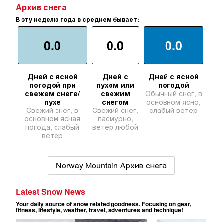
Архив снега
В эту неделю года в среднем бывает:
0.0
0.0
0.0
Дней с ясной
Дней с
Дней с ясной
погодой при
пухом или
погодой
свежем снеге/
свежим
Обычный снег, в
пухе
снегом
основном ясно,
Свежий снег, в
Свежий снег,
слабый ветер
основном ясная
пасмурно,
погода, слабый
ветер любой
ветер
Norway Mountain Архив снега