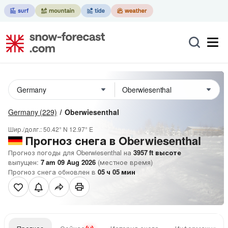
Germany
(229)
Oberwiesenthal
Шир./долг.:
50.42° N
12.97° E
Прогноз снега в Oberwiesenthal
Прогноз погоды для Oberwiesenthal на
3957
ft
высоте
выпущен:
7 am 09 Aug 2026
(местное время)
Прогноз снега обновлен в
05
ч
05
мин