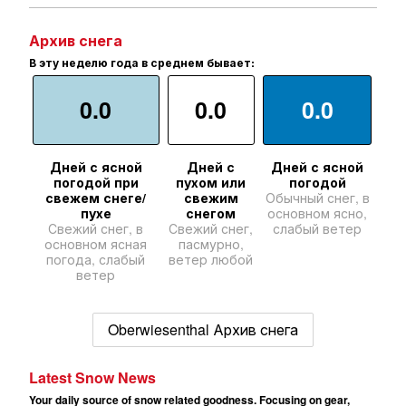
Архив снега
В эту неделю года в среднем бывает:
0.0
0.0
0.0
Дней с ясной
Дней с
Дней с ясной
погодой при
пухом или
погодой
свежем снеге/
свежим
Обычный снег, в
пухе
снегом
основном ясно,
Свежий снег, в
Свежий снег,
слабый ветер
основном ясная
пасмурно,
погода, слабый
ветер любой
ветер
Oberwiesenthal Архив снега