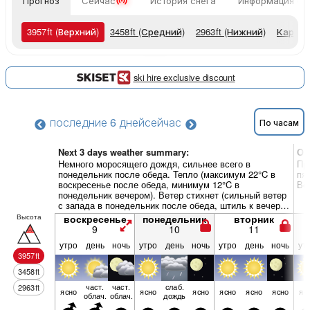
Прогноз
Сейчас
История снега
Информация о 
3957
ft
(Верхний)
3458
ft
(Средний)
2963
ft
(Нижний)
Карты 
ski hire exclusive discount
последние 6 дней
сейчас
По часам
Next 3 days weather summary:
Об
Немного моросящего дождя, сильнее всего в
Пр
понедельник после обеда. Тепло (максимум 22°C в
пя
воскресенье после обеда, минимум 12°C в
Ве
понедельник вечером). Ветер стихнет (сильный ветер
с запада в понедельник после обеда, штиль к вечеру
вторника).
Высота
воскресенье
понедельник
вторник
9
10
11
утро
день
ночь
утро
день
ночь
утро
день
ночь
ут
3957
ft
3458
ft
част.
част.
слаб.
2963
ft
ясно
ясно
ясно
ясно
ясно
ясно
яс
облач.
облач.
дождь