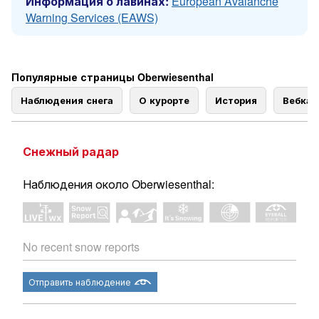
Информация о лавинах:
European Avalanche
Warning Services (EAWS)
Популярные страницы Oberwiesenthal
Наблюдения снега
О курорте
История
Вебка
Снежный радар
Наблюдения около Oberwiesenthal:
No recent snow reports
Отправить наблюдение