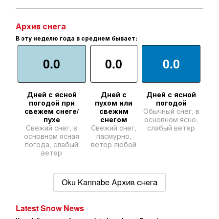
Архив снега
В эту неделю года в среднем бывает:
0.0
0.0
0.0
Дней с ясной
Дней с
Дней с ясной
погодой при
пухом или
погодой
свежем снеге/
свежим
Обычный снег, в
пухе
снегом
основном ясно,
Свежий снег, в
Свежий снег,
слабый ветер
основном ясная
пасмурно,
погода, слабый
ветер любой
ветер
Oku Kannabe Архив снега