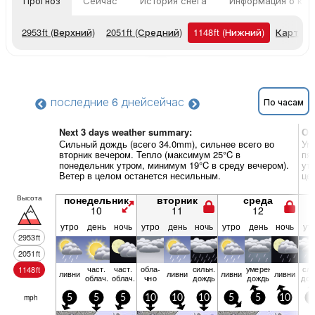
Прогноз
Сейчас
История снега
Информация о кур
2953
ft
(Верхний)
2051
ft
(Средний)
1148
ft
(Нижний)
Карты п
последние 6 дней
сейчас
По часам
Next 3 days weather summary:
Об
Сильный дождь (всего 34.0mm), сильнее всего во
Ум
вторник вечером. Тепло (максимум 25°C в
пя
понедельник утром, минимум 19°C в среду вечером).
ут
Ветер в целом останется несильным.
це
Высота
понедельник
вторник
среда
10
11
12
утро
день
ночь
утро
день
ночь
утро
день
ночь
ут
2953
ft
2051
ft
част.
част.
обла­
сильн.
умерен.
сла
1148
ft
ливни
ливни
ливни
ливни
облач.
облач.
чно
дождь
дождь
дож
mph
5
5
5
10
10
10
5
5
10
5