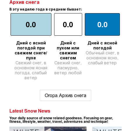
Архив снега
В эту неделю года в среднем бывает:
0.0
0.0
0.0
Дней с ясной
Дней с
Дней с ясной
погодой при
пухом или
погодой
свежем снеге/
свежим
Обычный снег, в
пухе
снегом
основном ясно,
Свежий снег, в
Свежий снег,
слабый ветер
основном ясная
пасмурно,
погода, слабый
ветер любой
ветер
Oropa Архив снега