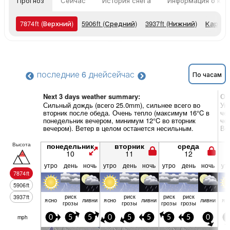
Прогноз
Сейчас
История снега
Информация о кур
7874
ft
(Верхний)
5906
ft
(Средний)
3937
ft
(Нижний)
Карты 
последние 6 дней
сейчас
По часам
Next 3 days weather summary:
Об
Сильный дождь (всего 25.0mm), сильнее всего во
Ум
вторник после обеда. Очень тепло (максимум 16°C в
че
понедельник вечером, минимум 12°C во вторник
че
вечером). Ветер в целом останется несильным.
Ве
Высота
понедельник
вторник
среда
10
11
12
утро
день
ночь
утро
день
ночь
утро
день
ночь
ут
7874
ft
5906
ft
риск
риск
риск
риск
3937
ft
ясно
ливни
ясно
ливни
ливни
яс
грозы
грозы
грозы
грозы
mph
0
5
5
0
5
5
5
5
0
0