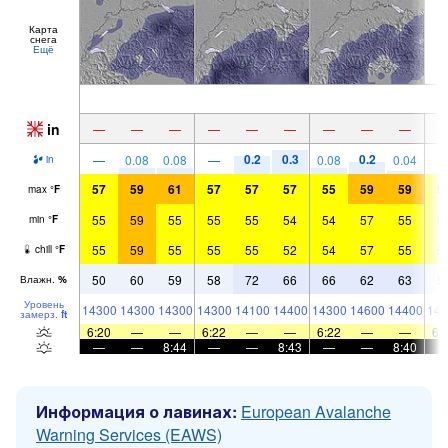
Карта
снега
Ещё
in
—
—
—
—
—
—
—
—
—
0.2
0.3
0.2
—
0.08
0.08
—
0.08
0.04
in
57
59
61
57
57
57
55
59
59
5
max
°
F
55
59
55
55
55
54
54
57
55
5
min
°
F
55
59
55
55
55
52
54
57
55
5
chill
°
F
50
60
59
58
72
66
66
62
63
5
Влажн.
%
Уровень
14300
14300
14300
14300
14100
14400
14300
14600
14400
149
замерз.
ft
6:20
—
—
6:22
—
—
6:22
—
—
6:
—
—
8:44
—
—
8:43
—
—
8:40
Информация о лавинах:
European Avalanche
Warning Services (EAWS)