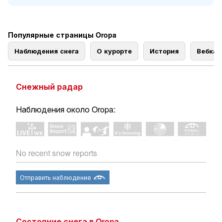
Популярные страницы Oropa
Наблюдения снега
О курорте
История
Вебка
Снежный радар
Наблюдения около Oropa:
No recent snow reports
Отправить наблюдение
Состояние снега в Oropa