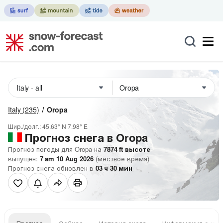
Italy
(235)
Oropa
Шир./долг.:
45.63° N
7.98° E
Прогноз снега в Oropa
Прогноз погоды для Oropa на
7874
ft
высоте
выпущен:
7 am 10 Aug 2026
(местное время)
Прогноз снега обновлен в
03
ч
30
мин