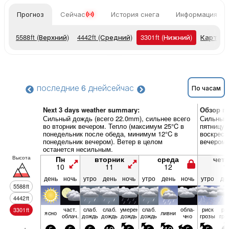
Прогноз
Сейчас
История снега
Информация о 
5588
ft
(Верхний)
4442
ft
(Средний)
3301
ft
(Нижний)
Карты п
последние 6 дней
сейчас
По часам
Next 3 days weather summary:
Обзор по
Сильный дождь (всего 22.0mm), сильнее всего
Сильный 
во вторник вечером. Тепло (максимум 25°C в
пятницу 
понедельник после обеда, минимум 12°C в
воскресе
понедельник вечером). Ветер в целом
вечером)
останется несильным.
Высота
Пн
вторник
среда
четв
10
11
12
1
день
ночь
утро
день
ночь
утро
день
ночь
утро
де
5588
ft
4442
ft
част.
слаб.
слаб.
умерен.
слаб.
обла­
риск
ри
3301
ft
ясно
ливни
облач.
дождь
дождь
дождь
дождь
чно
грозы
гро