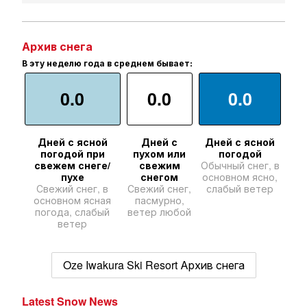
Архив снега
В эту неделю года в среднем бывает:
0.0
0.0
0.0
Дней с ясной
Дней с
Дней с ясной
погодой при
пухом или
погодой
свежем снеге/
свежим
Обычный снег, в
пухе
снегом
основном ясно,
Свежий снег, в
Свежий снег,
слабый ветер
основном ясная
пасмурно,
погода, слабый
ветер любой
ветер
Oze Iwakura Ski Resort Архив снега