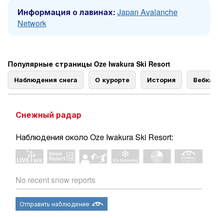
Информация о лавинах:
Japan Avalanche
Network
Популярные страницы Oze Iwakura Ski Resort
Наблюдения снега
О курорте
История
Вебка
Снежный радар
Наблюдения около Oze Iwakura Ski Resort:
No recent snow reports
Отправить наблюдение