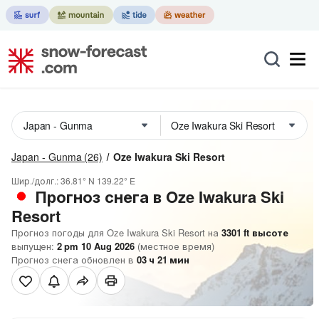
Japan - Gunma
(26)
Oze Iwakura Ski Resort
Шир./долг.:
36.81° N
139.22° E
Прогноз снега в Oze Iwakura Ski
Resort
Прогноз погоды для Oze Iwakura Ski Resort на
3301
ft
высоте
выпущен:
2 pm 10 Aug 2026
(местное время)
Прогноз снега обновлен в
03
ч
21
мин