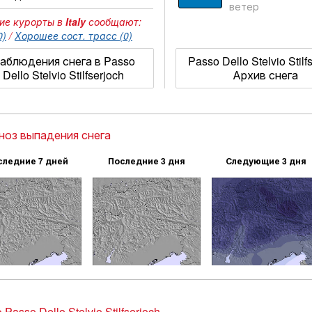
ветер
ие курорты в
Italy
сообщают:
0)
/
Хорошее сост. трасс (0)
аблюдения снега в Passo
Passo Dello Stelvio Stilf
Dello Stelvio Stilfserjoch
Архив снега
ноз выпадения снега
следние 7 дней
Последние 3 дня
Следующие 3 дня
Passo Dello Stelvio Stilfserjoch