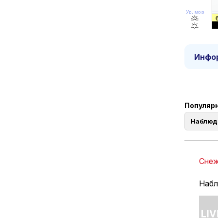
Ур. моря
Инфор
Популярны
Наблюд
Снеж
Наблю