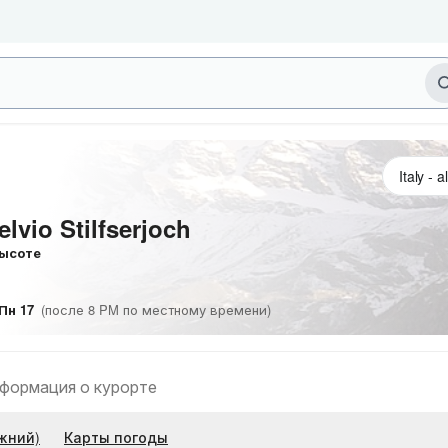
lvio Stilfserjoch
ысоте
Пн 17
(после 8 PM по местному времени)
формация о курорте
жний)
Карты погоды