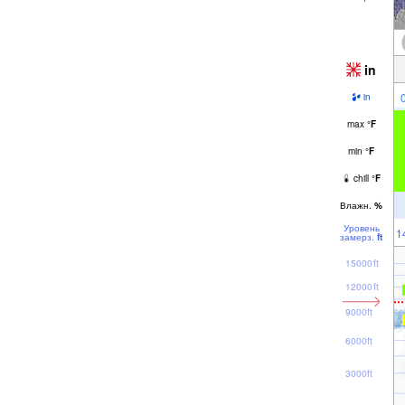
in
in
max
°
F
min
°
F
chill
°
F
Влажн.
%
Уровень
1
замерз.
ft
15000ft
12000ft
9000ft
6000ft
3000ft