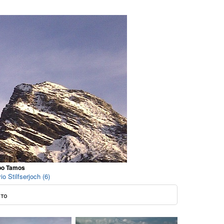
opo Tamos
 Stilfserjoch (6)
ото