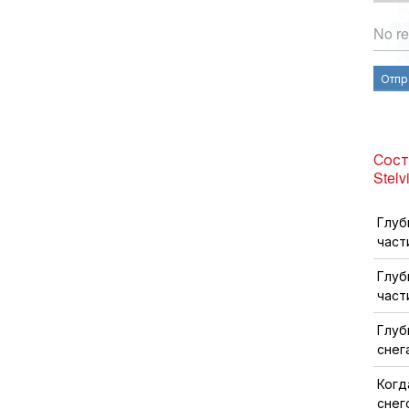
No re
Отпр
Сост
Stelv
Глуб
част
Глуб
част
Глуб
снег
Когд
снег