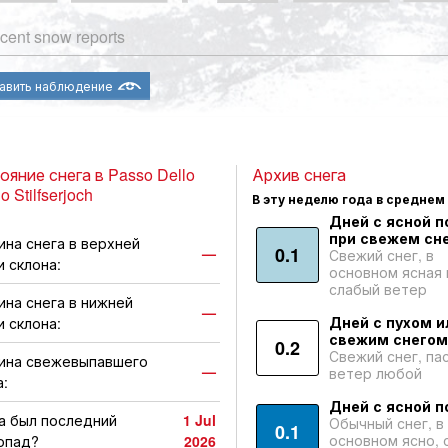
cent snow reports
авить наблюдение
ояние снега в Passo Dello
Архив снега
io Stilfserjoch
В эту неделю года в среднем
Дней с ясной п
при свежем сне
ина снега в верхней
0.1
—
Свежий снег, в
и склона:
основном ясная 
слабый ветер
ина снега в нижней
—
Дней с пухом и
и склона:
свежим снегом
0.2
Свежий снег, па
ина свежевыпавшего
—
ветер любой
а:
Дней с ясной п
а был последний
1 Jul
Обычный снег, в
0.1
основном ясно, 
опад?
2026