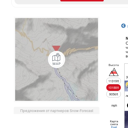
N
С
ч
ч
в
Высота
11319
ft
10188
ft
9056
ft
л
mph
Предложения от партнеров Snow-Forecast
Карта
снега
Ещё