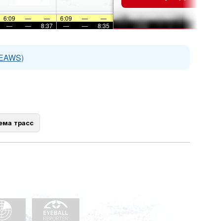
6:09
—
—
6:09
—
—
—
—
8:37
—
—
8:35
(EAWS)
ема трасс