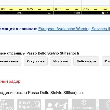
6:03
—
—
6:05
—
—
6:05
—
—
6:07
—
—
—
—
8:43
—
—
8:40
—
—
8:39
—
—
8:37
мация о лавинах:
European Avalanche Warning Services 
е страницы Passo Dello Stelvio Stilfserjoch
ения снега
О курорте
История
Вебкамеры
Сх
ный радар
дения около Passo Dello Stelvio Stilfserjoch: