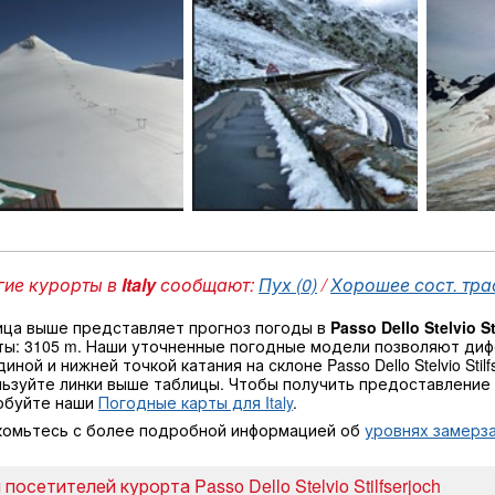
ие курорты в
Italy
сообщают:
Пух (0)
/
Хорошее сост. трас
ица выше представляет прогноз погоды в
Passo Dello Stelvio St
ты: 3105 m. Наши уточненные погодные модели позволяют ди
иной и нижней точкой катания на склоне Passo Dello Stelvio Sti
ьзуйте линки выше таблицы. Чтобы получить предоставление 
обуйте наши
Погодные карты для Italy
.
комьтесь с более подробной информацией об
уровнях замерза
посетителей курорта Passo Dello Stelvio Stilfserjoch