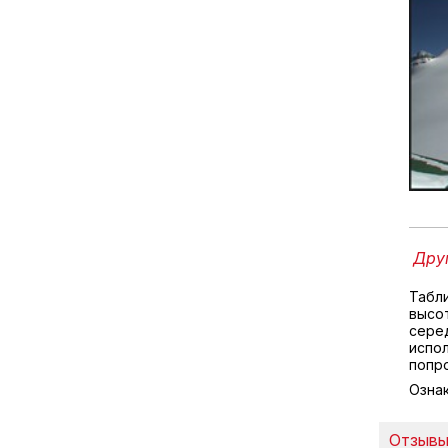
Друг
Табл
высо
серед
испол
попр
Озна
Отзывы 