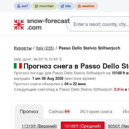
Курорты
Italy
(235)
Passo Dello Stelvio Stilfserjoch
Шир./долг.:
46.53° N
10.45° E
Прогноз снега в Passo Dello Ste
Прогноз погоды для Passo Dello Stelvio Stilfserjoch на
10188
ft
в
выпущен:
1 am 06 Aug 2026
(местное время)
Прогноз снега обновлен в
04
ч
22
мин
Следующий снегопад в Passo Dello Stelvio Stilfserjoch:
0.9
in
в 
Прогноз
Сейчас
История снега
Ин
11319
ft
(Верхний)
10188
ft
(Средний)
9056
ft
(Ни