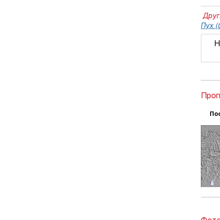
Друг
Пух (
Н
Прог
По
Фото 