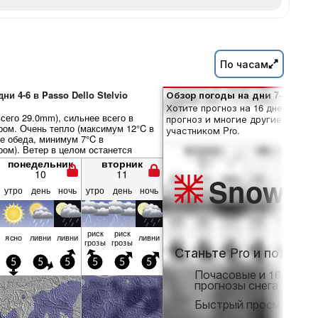
По часам
ни 4-6 в Passo Dello Stelvio
Обзор погоды на дни 7–16:
Хотите прогноз на 16 дней? Отк
сего 29.0mm), сильнее всего в
прогноз и многие другие функци
ром. Очень тепло (максимум 12°C в
участником Pro.
е обеда, минимум 7°C в
ром). Ветер в целом останется
понедельник
вторник
10
11
Snow
Pr
утро
день
ночь
утро
день
ночь
риск
риск
ясно
ливни
ливни
ливни
грозы
грозы
Станьте Pro и получит
5
5
5
5
5
5
Почасовые и 16-днев
прогнозы снега
Быстрый просмотр бе