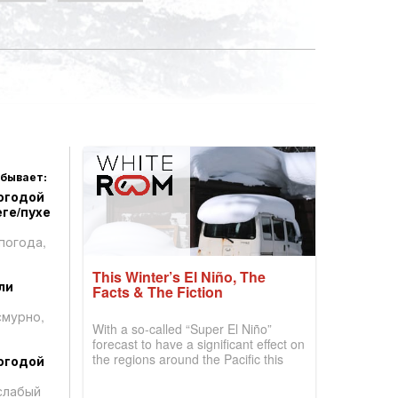
 бывает:
огодой
ге/пухе
погода,
This Winter’s El Niño, The
ли
Facts & The Fiction
смурно,
With a so-called “Super El Niño”
forecast to have a significant effect on
the regions around the Pacific this
огодой
winter, the question skiers are asking
is simple: book now or wait, and
слабый