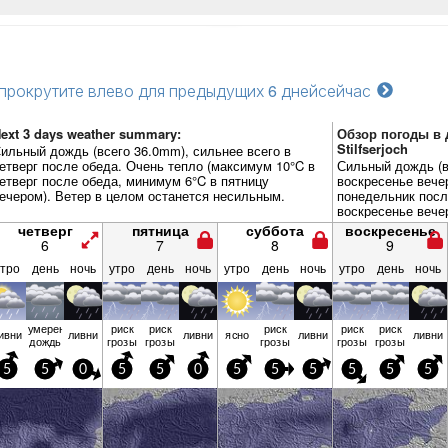
прокрутите влево для предыдущих 6 дней
сейчас
ext 3 days weather summary:
Обзор погоды в д
Stilfserjoch
ильный дождь (всего 36.0mm), сильнее всего в
етверг после обеда. Очень тепло (максимум 10°C в
Сильный дождь (в
етверг после обеда, минимум 6°C в пятницу
воскресенье вече
ечером). Ветер в целом останется несильным.
понедельник посл
воскресенье вече
несильным.
четверг
пятница
суббота
воскресенье
6
7
8
9
утро
день
ночь
утро
день
ночь
утро
день
ночь
утро
день
ночь
умерен.
риск
риск
риск
риск
риск
ивни
ливни
ливни
ясно
ливни
ливни
дождь
грозы
грозы
грозы
грозы
грозы
5
5
0
5
5
0
5
5
5
5
5
5