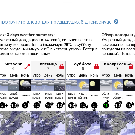
прокрутите влево для предыдущих 6 дней
сейчас
ext 3 days weather summary:
Обзор погоды в д
меренный дождь (всего 14.0mm), сильнее всего в
Умеренный дождь 
ятницу вечером. Тепло (максимум 29°C в субботу
воскресенье вече
осле обеда, минимум 20°C в четверг утром). Ветер в
понедельник посл
елом останется несильным.
вечером). Ветер 
четверг
пятница
суббота
воскресенье
6
7
8
9
утро
день
ночь
утро
день
ночь
утро
день
ночь
утро
день
ночь
риск
слаб.
риск
риск
риск
риск
част.
обла­
част.
ливни
ясно
ливни
розы
дождь
грозы
грозы
грозы
грозы
облач.
чно
облач.
5
10
5
10
10
10
10
10
5
10
10
10