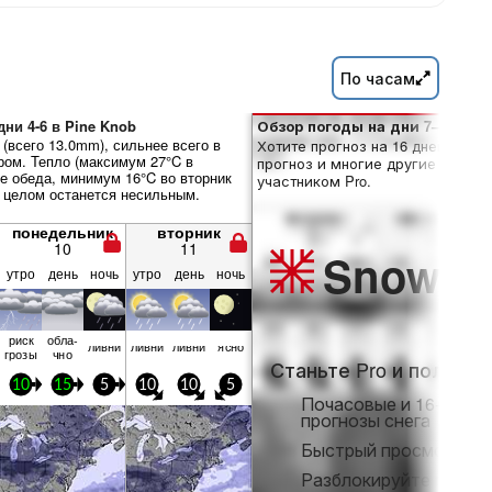
По часам
ни 4-6 в Pine Knob
Обзор погоды на дни 7–16:
(всего 13.0mm), сильнее всего в
Хотите прогноз на 16 дней? Отк
ром. Тепло (максимум 27°C в
прогноз и многие другие функци
е обеда, минимум 16°C во вторник
участником Pro.
в целом останется несильным.
понедельник
вторник
10
11
Snow
Pr
утро
день
ночь
утро
день
ночь
риск
обла­
ливни
ливни
ливни
ясно
грозы
чно
Станьте Pro и получит
10
15
5
10
10
5
Почасовые и 16-днев
прогнозы снега
Быстрый просмотр бе
Разблокируйте полны