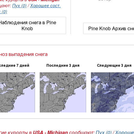
щают:
Пух (0)
/
Хорошее сост.
 (0)
Наблюдения снега в Pine
Knob
Pine Knob Архив сн
ноз выпадения снега
следние 7 дней
Последние 3 дня
Следующие 3 дня
ие курорты в
USA - Michigan
сообщают:
Пух (0)
/
Хорошее