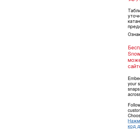
Табл
уточ
катан
пред
Озна
Бесп
Snow
може
сайт
Embed
your s
snaps
across
Follow
custom
Choose
Нажм
код 