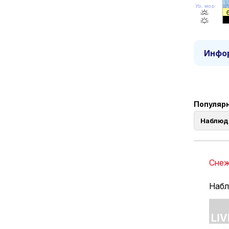
Ур. моря
Инфор
Популярн
Наблюд
Снеж
Набл