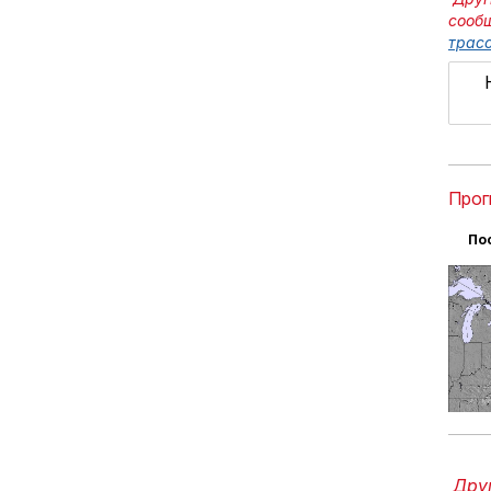
сооб
трасс
Прог
По
Друг