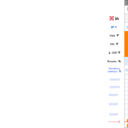
in
in
max
°
F
min
°
F
chill
°
F
Влажн.
%
Уровень
1
замерз.
ft
15000ft
12000ft
9000ft
6000ft
3000ft