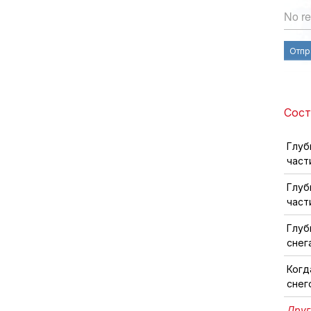
No re
Отпр
Сост
Глуб
част
Глуб
част
Глуб
снег
Когд
снег
Друг