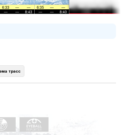
6:33
—
—
6:35
—
—
—
—
8:43
—
—
8:40
ема трасс