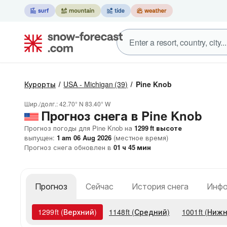
Курорты
USA - Michigan
(39)
Pine Knob
Шир./долг.:
42.70° N
83.40° W
Прогноз снега в Pine Knob
Прогноз погоды для Pine Knob на
1299
ft
высоте
выпущен:
1 am 06 Aug 2026
(местное время)
Прогноз снега обновлен в
01
ч
45
мин
Прогноз
Сейчас
История снега
Инфо
1299
ft
(Верхний)
1148
ft
(Средний)
1001
ft
(Нижн