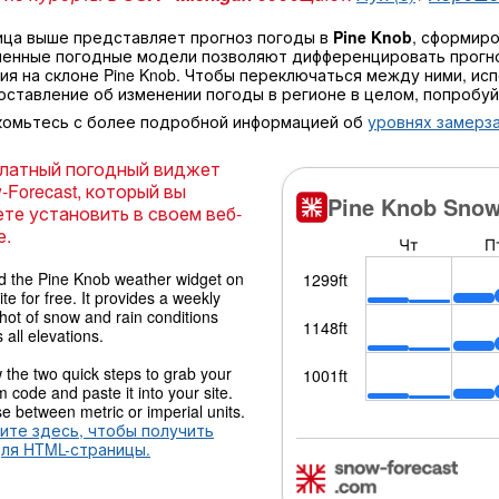
ица выше представляет прогноз погоды в
Pine Knob
, сформир
ненные погодные модели позволяют дифференцировать прогно
ия на склоне Pine Knob. Чтобы переключаться между ними, ис
оставление об изменении погоды в регионе в целом, попробу
комьтесь с более подробной информацией об
уровнях замерза
латный погодный виджет
-Forecast, который вы
те установить в своем веб-
е.
 the Pine Knob weather widget on
ite for free. It provides a weekly
hot of snow and rain conditions
 all elevations.
 the two quick steps to grab your
 code and paste it into your site.
 between metric or imperial units.
ите здесь, чтобы получить
для HTML-страницы.