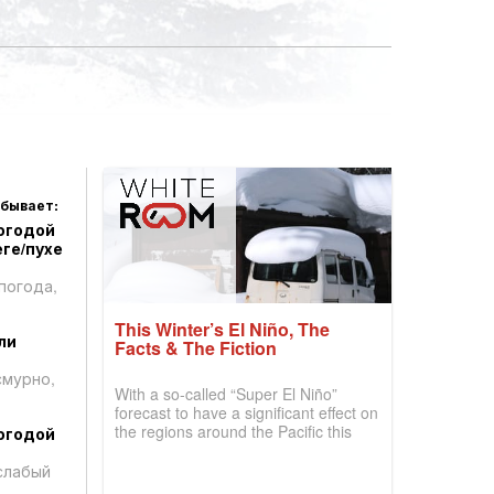
 бывает:
огодой
ге/пухе
погода,
This Winter’s El Niño, The
ли
Facts & The Fiction
смурно,
With a so-called “Super El Niño”
forecast to have a significant effect on
the regions around the Pacific this
огодой
winter, the question skiers are asking
is simple: book now or wait, and
слабый
where are the best odds?