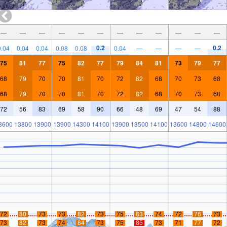
—
—
—
—
—
—
—
—
—
—
—
—
0.2
0.2
0.04
0.04
0.04
0.08
0.08
0.04
—
—
—
—
75
81
77
75
82
77
79
84
81
73
79
77
68
79
70
70
81
70
72
82
68
70
73
68
68
79
70
70
81
70
72
82
68
70
73
68
72
56
83
69
58
90
66
48
69
47
54
88
3600
13800
13900
13900
14300
14100
13900
13500
14100
13600
14800
14600
72
80
73
73
82
73
75
83
74
72
76
73
73
82
73
74
84
73
75
85
73
71
77
72