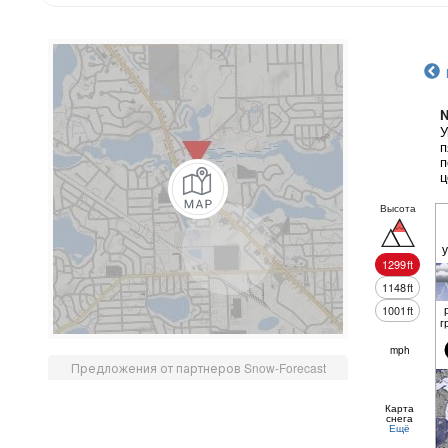
N
У
п
п
ц
Высота
1299
ft
1148
ft
1001
ft
г
mph
Предложения от партнеров Snow-Forecast
Карта
снега
Ещё