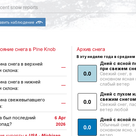
cent snow reports
авить наблюдение
ояние снега в Pine Knob
Архив снега
В эту неделю года в среднем
Дней с ясной п
ина снега в верхней
—
при свежем сне
и склона:
0.0
Свежий снег, в
основном ясная 
ина снега в нижней
слабый ветер
—
и склона:
Дней с пухом и
свежим снегом
ина свежевыпавшего
0.0
—
Свежий снег, па
а:
ветер любой
а был последний
6 Apr
Дней с ясной п
опад?
2026
Обычный снег, в
0.0
основном ясно, 
ветер
ие курорты в
USA - Michigan