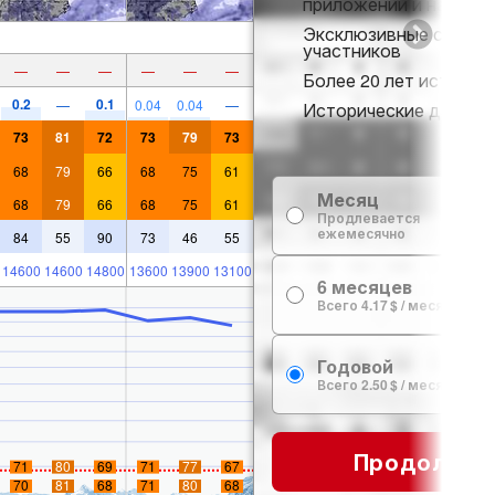
приложении и на веб-
Эксклюзивные скидки
участников
—
—
—
—
—
—
Более 20 лет истории 
0.2
0.1
—
0.04
0.04
—
Исторические данные 
73
81
72
73
79
73
68
79
66
68
75
61
Месяц
68
79
66
68
75
61
Продлевается
ежемесячно
84
55
90
73
46
55
14600
14600
14800
13600
13900
13100
6 месяцев
Всего 4.17 $ / месяц
Годовой
Всего 2.50 $ / месяц
Продолжит
71
80
69
71
77
67
70
81
68
71
80
68