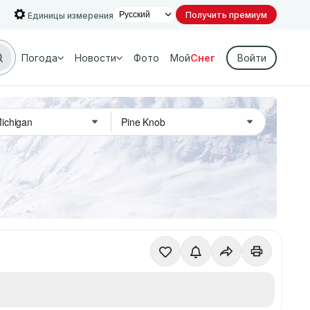
Получить премиум
Единицы измерения
Погода
Новости
Фото
Мой
Снег
Войти