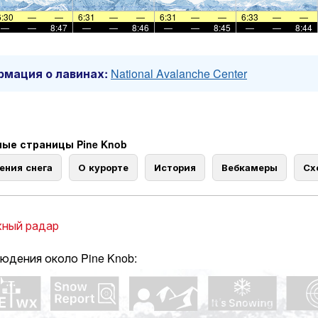
6:30
—
—
6:31
—
—
6:31
—
—
6:33
—
—
—
—
8:47
—
—
8:46
—
—
8:45
—
—
8:44
мация о лавинах:
National Avalanche Center
ые страницы Pine Knob
ения снега
О курорте
История
Вебкамеры
Сх
ный радар
юдения около Pine Knob: