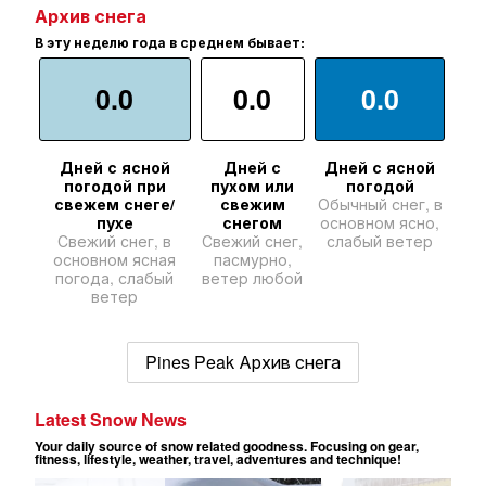
Архив снега
В эту неделю года в среднем бывает:
0.0
0.0
0.0
Дней с ясной
Дней с
Дней с ясной
погодой при
пухом или
погодой
свежем снеге/
свежим
Обычный снег, в
пухе
снегом
основном ясно,
Свежий снег, в
Свежий снег,
слабый ветер
основном ясная
пасмурно,
погода, слабый
ветер любой
ветер
Pines Peak Архив снега