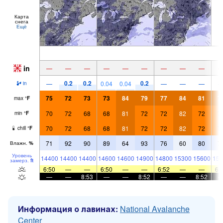
Карта
снега
Ещё
in
—
—
—
—
—
—
—
—
—
0.2
0.2
0.2
—
0.04
0.04
—
—
—
in
75
72
73
73
84
79
77
84
81
7
max
°
F
70
72
68
68
81
72
72
82
72
7
min
°
F
70
72
68
68
81
72
72
82
72
7
chill
°
F
71
92
90
89
64
93
76
60
80
7
Влажн.
%
Уровень
14400
14400
14400
14600
14600
14900
14800
15300
15600
154
замерз.
ft
6:50
—
—
6:50
—
—
6:52
—
—
6:
—
—
8:53
—
—
8:52
—
—
8:52
Информация о лавинах:
National Avalanche
Center