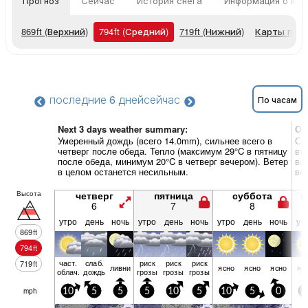
Прогноз
Сейчас
История снега
Информация о кур
869
ft
(Верхний)
794
ft
(Средний)
719
ft
(Нижний)
Карты пог
последние 6 дней
сейчас
По часам
Next 3 days weather summary:
Об
Умеренный дождь (всего 14.0mm), сильнее всего в
Си
четверг после обеда. Тепло (максимум 29°C в пятницу
вт
после обеда, минимум 20°C в четверг вечером). Ветер
во
в целом останется несильным.
ве
Высота
четверг
пятница
суббота
в
6
7
8
утро
день
ночь
утро
день
ночь
утро
день
ночь
ут
869
ft
794
ft
част.
слаб.
риск
риск
риск
719
ft
ливни
ясно
ясно
ясно
яс
облач.
дождь
грозы
грозы
грозы
mph
10
5
5
5
10
5
10
5
0
5