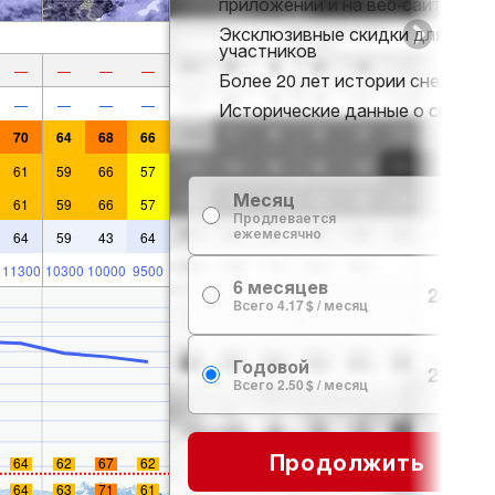
приложении и на веб-сайте
Эксклюзивные скидки для
участников
—
—
—
—
Более 20 лет истории снега
—
—
—
—
Исторические данные о снеге
70
64
68
66
61
59
66
57
Месяц
61
59
66
57
7.99 $
Продлевается
ежемесячно
64
59
43
64
11300
10300
10000
9500
6 месяцев
24.99 $
Всего 4.17 $ / месяц
Годовой
29.99 $
Всего 2.50 $ / месяц
Продолжить
64
62
67
62
64
63
71
61