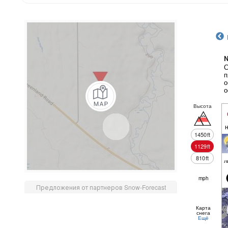
N
С
п
о
о
Высота
1450
ft
1129
ft
810
ft
л
mph
Предложения от партнеров Snow-Forecast
Карта
снега
Ещё