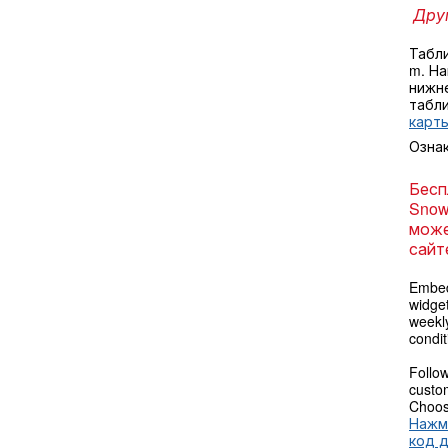
Друг
Табл
m. Н
нижне
табл
карты
Озна
Бесп
Snow
може
сайт
Embed
widget
weekl
condit
Follow
custom
Choose
Нажм
код 