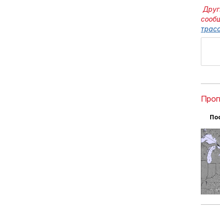
Друг
сооб
трасс
Прог
По