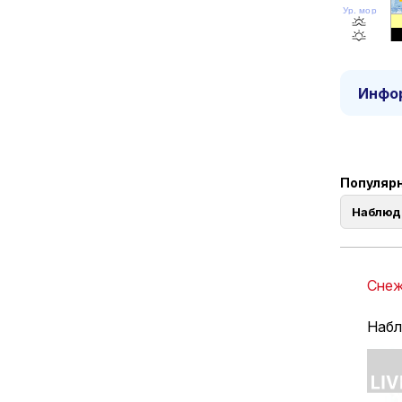
Ур. моря
Инфор
Популярн
Наблюд
Снеж
Набл