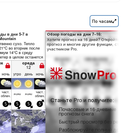
По часам
ды в дни 5-7 в
Обзор погоды на дни 7–16:
Mountain
Хотите прогноз на 16 дней? Откройте полны
венно сухо. Тепло
прогноз и многие другие функции, став
21°C во вторник после
участником Pro.
имум 14°C в среду
Ветер в целом останется
ик
среда
12
Snow
Pro
ночь
утро
день
ночь
част.
част.
ясно
ясно
облач.
облач.
Станьте Pro и получите:
5
5
5
5
Почасовые и 16-дневные
прогнозы снега
Быстрый просмотр без рекламы
Разблокируйте полный доступ 