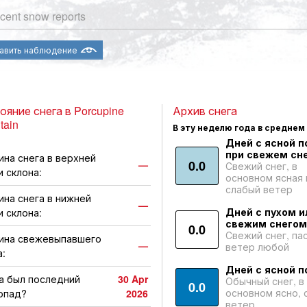
cent snow reports
авить наблюдение
ояние снега в Porcupine
Архив снега
tain
В эту неделю года в среднем
Дней с ясной п
при свежем сне
ина снега в верхней
0.0
—
Свежий снег, в
и склона:
основном ясная 
слабый ветер
ина снега в нижней
—
Дней с пухом и
и склона:
свежим снегом
0.0
Свежий снег, па
ина свежевыпавшего
—
ветер любой
а:
Дней с ясной п
а был последний
30 Apr
Обычный снег, в
0.0
основном ясно, 
опад?
2026
ветер