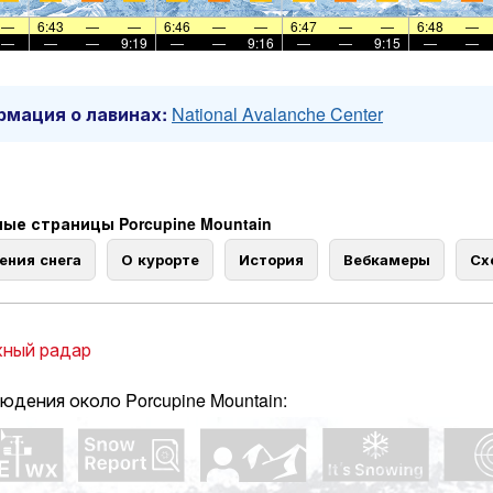
—
6:43
—
—
6:46
—
—
6:47
—
—
6:48
—
—
—
—
9:19
—
—
9:16
—
—
9:15
—
—
мация о лавинах:
National Avalanche Center
ые страницы Porcupine Mountain
ения снега
О курорте
История
Вебкамеры
Сх
ный радар
юдения около Porcupine Mountain: