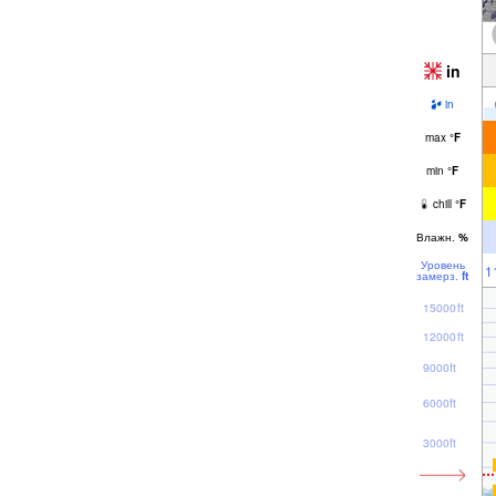
in
in
max
°
F
min
°
F
chill
°
F
Влажн.
%
Уровень
1
замерз.
ft
15000ft
12000ft
9000ft
6000ft
3000ft