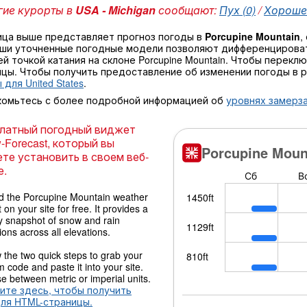
ие курорты в
USA - Michigan
сообщают:
Пух (0)
/
Хорошее
ица выше представляет прогноз погоды в
Porcupine Mountain
,
аши уточненные погодные модели позволяют дифференцироват
й точкой катания на склоне Porcupine Mountain. Чтобы перек
ицы. Чтобы получить предоставление об изменении погоды в 
 для United States
.
комьтесь с более подробной информацией об
уровнях замерза
латный погодный виджет
-Forecast, который вы
те установить в своем веб-
е.
 the Porcupine Mountain weather
 on your site for free. It provides a
y snapshot of snow and rain
ions across all elevations.
 the two quick steps to grab your
 code and paste it into your site.
 between metric or imperial units.
ите здесь, чтобы получить
для HTML-страницы.