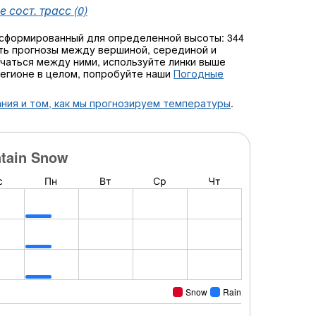
 сост. трасс (0)
 сформированный для определенной высоты: 344
ь прогнозы между вершиной, серединой и
лючаться между ними, используйте линки выше
регионе в целом, попробуйте наши
Погодные
ния и том, как мы прогнозируем температуры
.