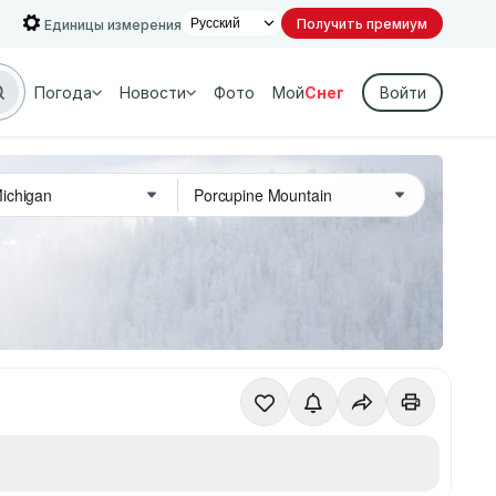
Получить премиум
Единицы измерения
Погода
Новости
Фото
Мой
Снег
Войти