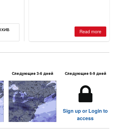
2026, northern hemisphere down to
two outdoor areas still open.
рхив
Read more
Следующие 3-6 дней
Следующие 6-9 дней
Sign up or Login to
access