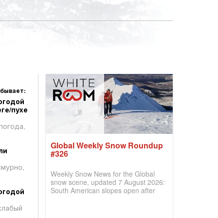
 бывает:
огодой
ге/пухе
погода,
Global Weekly Snow Roundup
ли
#326
смурно,
Weekly Snow News for the Global
snow scene, updated 7 August 2026:
South American slopes open after
огодой
huge snowfalls, New Zealand posts
best conditions of season so far,
слабый
Australian areas open most terrain of