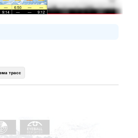
—
6:50
—
—
9:14
—
—
9:12
ема трасс