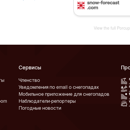
View the full Porcu
Сервисы
Пр
ты
Членство
Уведомления по email о снегопадах
Мобильное приложение для снегопадов
oom
Наблюдатели-репортеры
Погодные новости