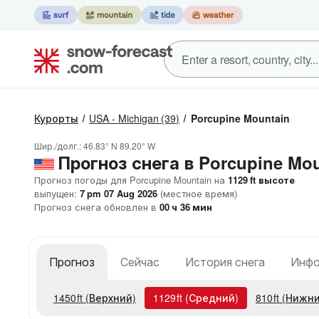
Курорты
USA - Michigan
(39)
Porcupine Mountain
Шир./долг.:
46.83° N
89.20° W
Прогноз снега в Porcupine Mo
Прогноз погоды для Porcupine Mountain на
1129
ft
высоте
выпущен:
7 pm 07 Aug 2026
(местное время)
Прогноз снега обновлен в
00
ч
36
мин
Прогноз
Сейчас
История снега
Инфо
1450
ft
(Верхний)
1129
ft
(Средний)
810
ft
(Нижни