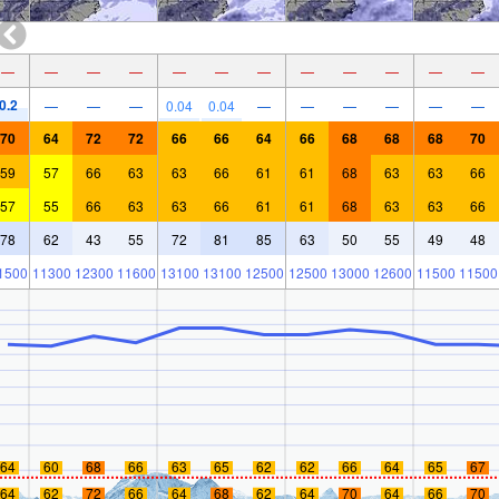
—
—
—
—
—
—
—
—
—
—
—
—
0.2
—
—
—
0.04
0.04
—
—
—
—
—
—
70
64
72
72
66
66
64
66
68
68
68
70
59
57
66
63
63
66
61
61
68
63
63
66
57
55
66
63
63
66
61
61
68
63
63
66
78
62
43
55
72
81
85
63
50
55
49
48
1500
11300
12300
11600
13100
13100
12500
12500
13000
12600
11500
11500
64
60
68
66
63
65
62
62
66
64
65
67
64
62
72
66
64
68
62
64
70
64
66
70