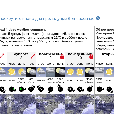
прокрутите влево для предыдущих 6 дней
сейчас
ext 4 days weather summary:
Обзор пого
Porcupine 
лабый дождь (всего 6.0mm), выпадающий, в основном в
ятницу вечером. Тепло (максимум 22°C в субботу после
Преимущест
беда, минимум 14°C в субботу утром). Ветер в целом
(максимум 
станется несильным.
обеда, мин
вечером). 
несильным.
суббота
воскресенье
понедельник
вторн
8
9
10
11
ночь
утро
день
ночь
утро
день
ночь
утро
день
ночь
утро
день
част.
част.
слаб.
част.
част.
обла­
ивни
ясно
ливни
ясно
ясно
ясно
облач.
облач.
дождь
облач.
облач.
чно
5
10
10
5
5
5
0
10
5
5
5
5