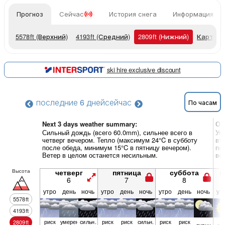
Прогноз
Сейчас
История снега
Информация о 
5578
ft
(Верхний)
4193
ft
(Средний)
2809
ft
(Нижний)
Карты п
ski hire exclusive discount
последние 6 дней
сейчас
По часам
Next 3 days weather summary:
Об
Сильный дождь (всего 60.0mm), сильнее всего в
Ум
четверг вечером. Тепло (максимум 24°C в субботу
вт
после обеда, минимум 15°C в пятницу вечером).
по
Ветер в целом останется несильным.
ве
Высота
четверг
пятница
суббота
в
6
7
8
утро
день
ночь
утро
день
ночь
утро
день
ночь
ут
5578
ft
4193
ft
риск
умерен.
сильн.
риск
риск
сильн.
риск
риск
2809
ft
ливни
яс