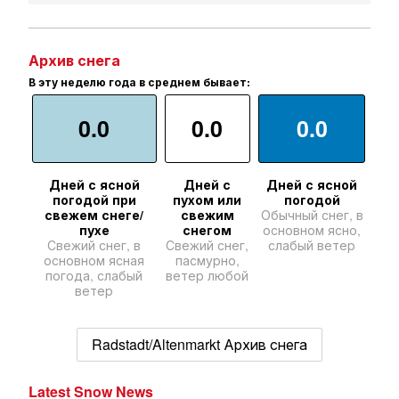
Архив снега
В эту неделю года в среднем бывает:
0.0
0.0
0.0
Дней с ясной
Дней с
Дней с ясной
погодой при
пухом или
погодой
свежем снеге/
свежим
Обычный снег, в
пухе
снегом
основном ясно,
Свежий снег, в
Свежий снег,
слабый ветер
основном ясная
пасмурно,
погода, слабый
ветер любой
ветер
Radstadt/Altenmarkt Архив снега