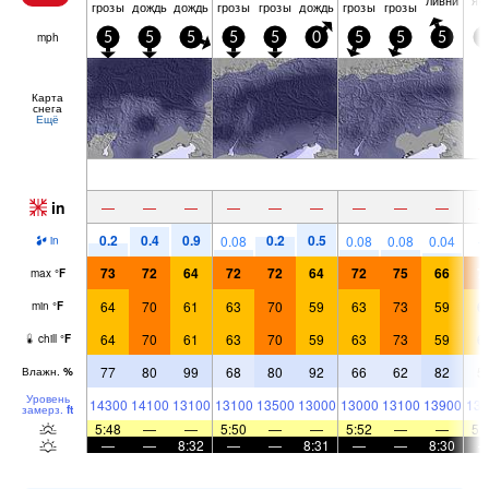
грозы
дождь
дождь
грозы
грозы
дождь
грозы
грозы
mph
5
5
5
5
5
0
5
5
5
0
Карта
снега
Ещё
in
—
—
—
—
—
—
—
—
—
0.2
0.4
0.9
0.2
0.5
0.08
0.08
0.08
0.04
in
73
72
64
72
72
64
72
75
66
7
max
°
F
64
70
61
63
70
59
63
73
59
6
min
°
F
64
70
61
63
70
59
63
73
59
6
chill
°
F
77
80
99
68
80
92
66
62
82
5
Влажн.
%
Уровень
14300
14100
13100
13100
13500
13000
13000
13100
13900
139
замерз.
ft
5:48
—
—
5:50
—
—
5:52
—
—
5:
—
—
8:32
—
—
8:31
—
—
8:30