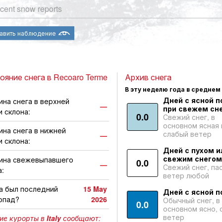
cent snow reports
авить наблюдение
ояние снега в Recoaro Terme
Архив снега
В эту неделю года в среднем
Дней с ясной п
ина снега в верхней
—
при свежем сне
и склона:
0.0
Свежий снег, в
основном ясная 
ина снега в нижней
слабый ветер
—
и склона:
Дней с пухом и
свежим снегом
ина свежевыпавшего
0.0
—
Свежий снег, па
а:
ветер любой
а был последний
15 May
Дней с ясной п
опад?
2026
Обычный снег, в
0.0
основном ясно, 
ветер
ие курорты в
Italy
сообщают: