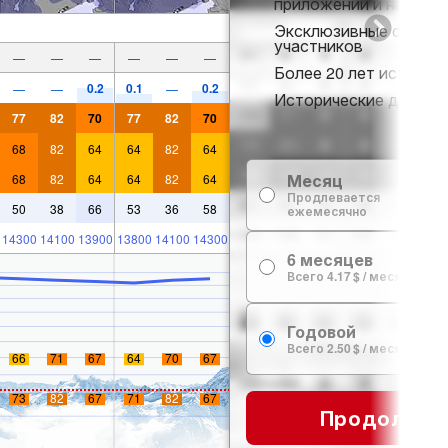
приложении и на веб-
Эксклюзивные скидки
участников
—
—
—
—
—
—
Более 20 лет истории 
0.2
0.1
0.2
—
—
—
Исторические данные 
77
82
70
77
82
70
68
82
64
64
82
64
Месяц
68
82
64
64
82
64
Продлевается
50
38
66
53
36
58
ежемесячно
14300
14100
13900
13800
14100
14300
6 месяцев
Всего 4.17 $ / месяц
Годовой
Всего 2.50 $ / месяц
66
71
67
64
70
67
73
82
67
71
82
67
Продолжит