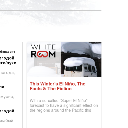
 бывает:
огодой
ге/пухе
погода,
This Winter’s El Niño, The
ли
Facts & The Fiction
смурно,
With a so-called “Super El Niño”
forecast to have a significant effect on
the regions around the Pacific this
огодой
winter, the question skiers are asking
is simple: book now or wait, and
слабый
where are the best odds?