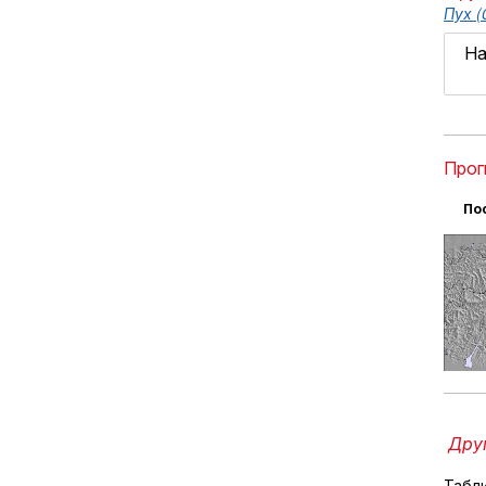
Пух (
На
Прог
По
Друг
Табл