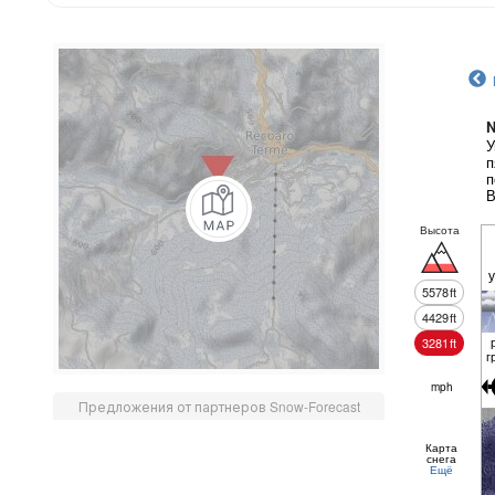
N
У
п
п
В
Высота
5578
ft
4429
ft
3281
ft
г
mph
Предложения от партнеров Snow-Forecast
Карта
снега
Ещё