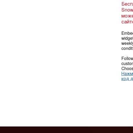
Бесп
Snow
може
сайт
Embed
widget
weekl
condit
Follow
custom
Choose
Нажм
код 