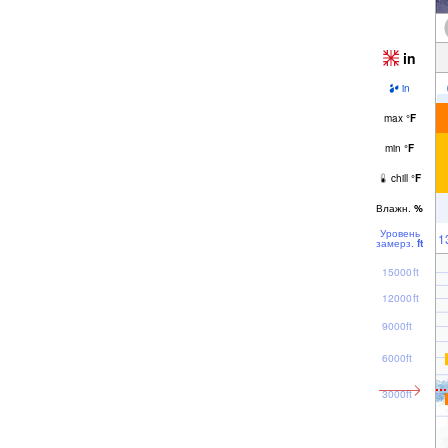
in
in
max
°
F
min
°
F
chill
°
F
Влажн.
%
Уровень
1
замерз.
ft
15000ft
12000ft
9000ft
6000ft
3000ft