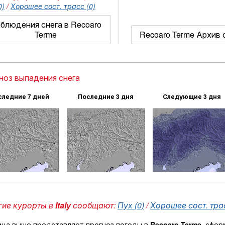
0)
/
Хорошее сост. трасс (0)
блюдения снега в Recoaro
Terme
Recoaro Terme Архив 
ноз выпадения снега
следние 7 дней
Последние 3 дня
Следующие 3 дня
ие курорты в
Italy
сообщают:
Пух (0)
/
Хорошее сост. трас
ица выше представляет прогноз погоды в
Recoaro Terme
, сфо