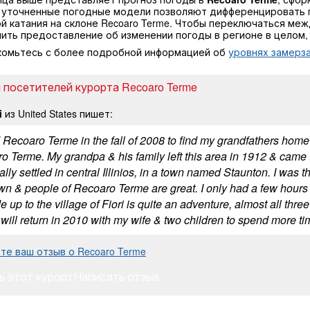
 уточненные погодные модели позволяют дифференцировать 
й катания на склоне Recoaro Terme. Чтобы переключаться меж
чить предоставление об изменении погоды в регионе в целом
комьтесь с более подробной информацией об
уровнях замерза
 посетителей курорта Recoaro Terme
i
из United States пишет:
 Recoaro Terme in the fall of 2008 to find my grandfathers home t
o Terme. My grandpa & his family left this area in 1912 & came 
lly settled in central Illinios, in a town named Staunton. I was th
wn & people of Recoaro Terme are great. I only had a few hours t
e up to the village of Fiori is quite an adventure, almost all thr
I will return in 2010 with my wife & two children to spend more tim
те ваш отзыв о Recoaro Terme
ь этот курорт
Написать отзыв