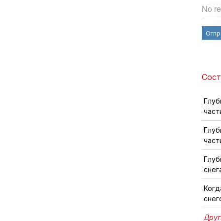
No re
Отпр
Сост
Глуб
част
Глуб
част
Глуб
снег
Когд
снег
Друг