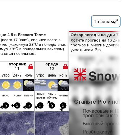
По часам
ни 4-6 в Recoaro Terme
Обзор погоды на дни 7–16:
(всего 17.0mm), сильнее всего в
Хотите прогноз на 16 дней? Отк
епло (максимум 28°C в понедельник
прогноз и многие другие функци
имум 18°C в понедельник вечером).
участником Pro.
танется несильным.
вторник
среда
11
12
Snow
Pr
утро
день
ночь
утро
день
ночь
риск
част.
ясно
ясно
ливни
ливни
грозы
облач.
Станьте Pro и получит
5
5
5
5
5
5
Почасовые и 16-днев
прогнозы снега
Быстрый просмотр бе
Разблокируйте полны