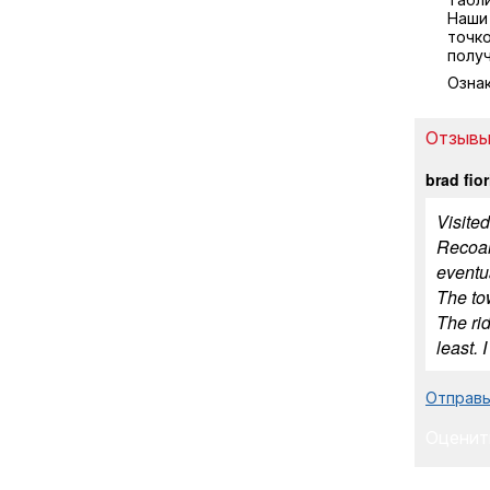
Наши
точко
полу
Озна
Отзывы
brad fior
Visited
Recoar
eventua
The to
The rid
least. 
Отправь
Оценит