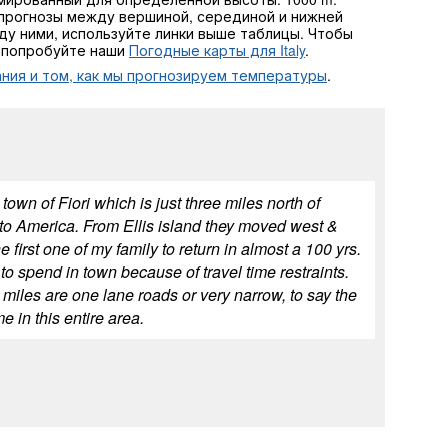
прогнозы между вершиной, серединой и нижней
ду ними, используйте линки выше таблицы. Чтобы
, попробуйте наши
Погодные карты для Italy
.
ния и том, как мы прогнозируем температуры
.
own of Fiori which is just three miles north of
to America. From Ellis island they moved west &
e first one of my family to return in almost a 100 yrs.
o spend in town because of travel time restraints.
ee miles are one lane roads or very narrow, to say the
e in this entire area.