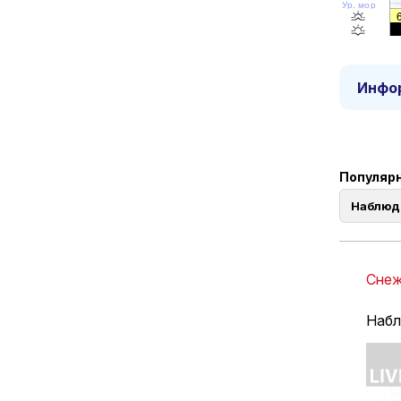
Ур. моря
Инфор
Популярн
Наблюд
Снеж
Набл