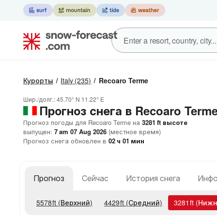
Курорты
Italy
(235)
Recoaro Terme
Шир./долг.:
45.70° N
11.22° E
Прогноз снега в Recoaro Term
Прогноз погоды для Recoaro Terme на
3281
ft
высоте
выпущен:
7 am 07 Aug 2026
(местное время)
Прогноз снега обновлен в
02
ч
01
мин
Прогноз
Сейчас
История снега
Инфо
5578
ft
(Верхний)
4429
ft
(Средний)
3281
ft
(Нижн