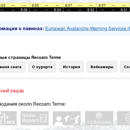
6:03
—
—
6:05
—
—
6:07
—
—
6:07
—
—
—
—
8:36
—
—
8:34
—
—
8:32
—
—
8:31
мация о лавинах:
European Avalanche Warning Services 
ые страницы Recoaro Terme
ения снега
О курорте
История
Вебкамеры
Сх
ный радар
юдения около Recoaro Terme: