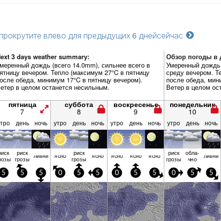
прокрутите влево для предыдущих 6 дней
сейчас
ext 3 days weather summary:
Обзор погоды в д
меренный дождь (всего 14.0mm), сильнее всего в
Умеренный дождь 
ятницу вечером. Тепло (максимум 27°C в пятницу
среду вечером. Т
осле обеда, минимум 17°C в пятницу вечером).
после обеда, мин
етер в целом останется несильным.
Ветер в целом ос
пятница
суббота
воскресенье
понедельник
7
8
9
10
утро
день
ночь
утро
день
ночь
утро
день
ночь
утро
день
ночь
риск
риск
риск
риск
обла­
ливни
ясно
ясно
ясно
ясно
ясно
ливни
розы
грозы
грозы
грозы
чно
5
5
5
0
5
5
0
5
5
0
5
5