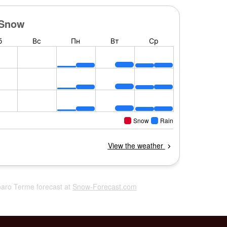
oaro Terme forecast at
Snow-Forecast.com