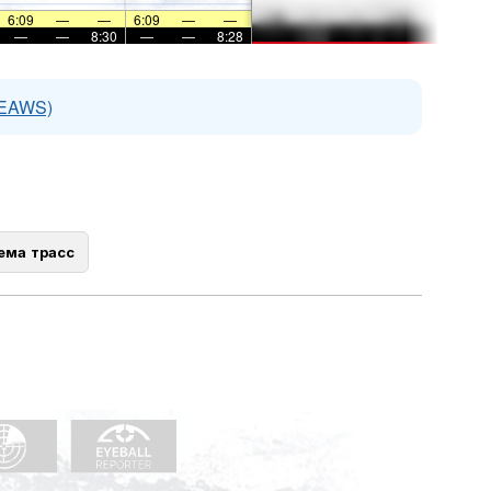
6:09
—
—
6:09
—
—
—
—
8:30
—
—
8:28
(EAWS)
ема трасс