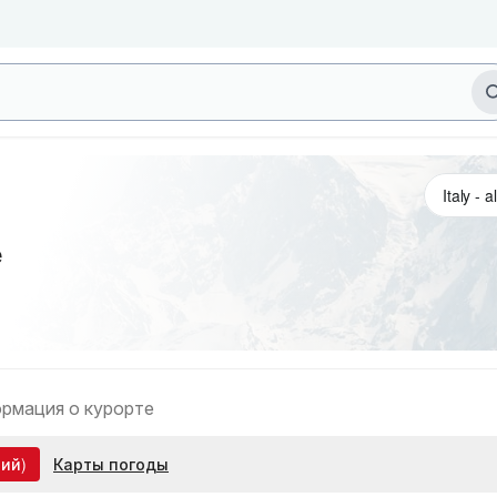
e
рмация о курорте
ий)
Карты погоды