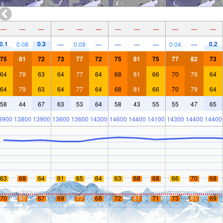
—
—
—
—
—
—
—
—
—
—
—
—
0.1
0.3
0.2
0.08
—
0.08
—
—
—
—
0.04
—
75
81
72
73
77
72
75
81
75
77
82
73
64
79
63
64
77
64
68
81
66
70
79
64
64
79
63
64
77
64
68
81
66
70
79
64
58
44
67
63
53
64
58
43
55
55
47
65
3900
13800
13900
13600
13600
14300
14600
14400
14100
14300
14400
14400
63
68
64
61
65
64
63
68
68
66
70
68
70
80
67
69
77
68
72
81
71
73
81
69