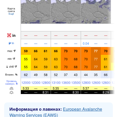
Карта
снега
Ещё
in
—
—
—
—
—
—
—
—
—
—
—
—
—
—
—
0.04
—
—
in
59
66
61
66
73
70
73
77
70
5
max
°
F
55
64
59
63
70
68
70
77
61
5
min
°
F
55
64
59
63
70
68
70
77
61
5
chill
°
F
62
49
58
52
37
43
44
35
66
7
Влажн.
%
Уровень
12000
12300
12800
13100
13600
13500
12800
12600
12600
120
замерз.
ft
5:33
—
—
5:35
—
—
5:37
—
—
5:
—
—
8:31
—
—
8:30
—
—
8:29
Информация о лавинах:
European Avalanche
Warning Services (EAWS)