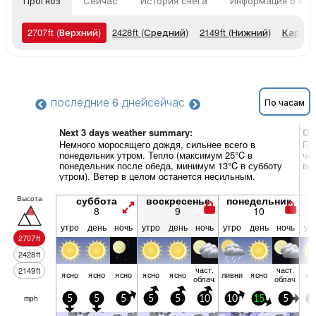
Прогноз
Сейчас
История снега
Информация о кур
2707
ft
(Верхний)
2428
ft
(Средний)
2149
ft
(Нижний)
Карты 
последние 6 дней
сейчас
По часам
Next 3 days weather summary:
Об
Немного моросящего дождя, сильнее всего в
Пр
понедельник утром. Тепло (максимум 25°C в
че
понедельник после обеда, минимум 13°C в субботу
ве
утром). Ветер в целом останется несильным.
Высота
суббота
воскресенье
понедельник
8
9
10
утро
день
ночь
утро
день
ночь
утро
день
ночь
ут
2707
ft
2428
ft
част.
част.
2149
ft
ясно
ясно
ясно
ясно
ясно
ливни
ясно
яс
облач.
облач.
mph
5
5
5
5
5
10
10
15
5
5