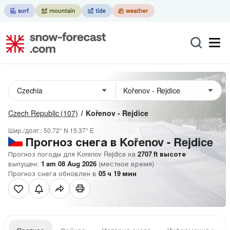
Czech Republic
(107)
Kořenov - Rejdice
Шир./долг.:
50.72° N
15.37° E
Прогноз снега в Kořenov - Rejdice
Прогноз погоды для Korenov Rejdice на
2707
ft
высоте
выпущен:
1 am 08 Aug 2026
(местное время)
Прогноз снега обновлен в
05
ч
19
мин