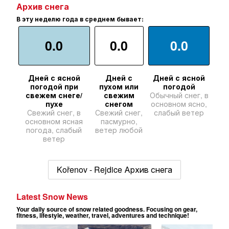
Архив снега
В эту неделю года в среднем бывает:
0.0
0.0
0.0
Дней с ясной
Дней с
Дней с ясной
погодой при
пухом или
погодой
свежем снеге/
свежим
Обычный снег, в
пухе
снегом
основном ясно,
Свежий снег, в
Свежий снег,
слабый ветер
основном ясная
пасмурно,
погода, слабый
ветер любой
ветер
Kořenov - Rejdice Архив снега