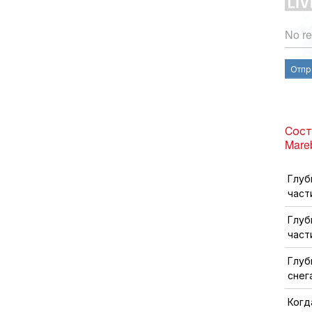
No re
Отпр
Состо
Mare
Глуб
част
Глуб
част
Глуб
снег
Когд