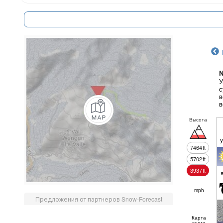
N
У
с
в
в
Высота
7464
ft
5702
ft
3937
ft
mph
Предложения от партнеров Snow-Forecast
Карта
снега