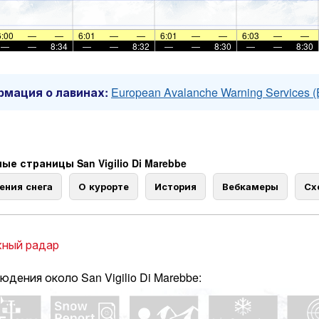
6:00
—
—
6:01
—
—
6:01
—
—
6:03
—
—
—
—
8:34
—
—
8:32
—
—
8:30
—
—
8:30
мация о лавинах:
European Avalanche Warning Services 
ые страницы San Vigilio Di Marebbe
ения снега
О курорте
История
Вебкамеры
Сх
ный радар
юдения около San Vigilio Di Marebbe: