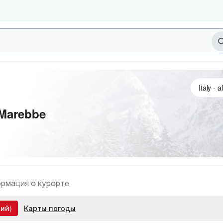
 Marebbe
рмация о курорте
ий)
Карты погоды