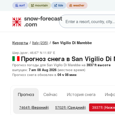
Курорты
Italy
(235)
San Vigilio Di Marebbe
Шир./долг.:
46.67° N
11.93° E
Прогноз снега в San Vigilio Di
Прогноз погоды для San Vigilio Di Marebbe на
3937
ft
высоте
выпущен:
7 am 08 Aug 2026
(местное время)
Прогноз снега обновлен в
04
ч
08
мин
Прогноз
Сейчас
История снега
Инфо
7464
ft
(Верхний)
5702
ft
(Средний)
3937
ft
(Нижн