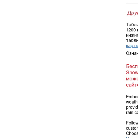
Друг
Табл
1200
нижне
табл
карты
Озна
Бесп
Snow
може
сайт
Embed
weathe
provi
rain c
Follow
custom
Choose