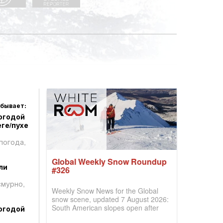
 бывает:
огодой
ге/пухе
погода,
Global Weekly Snow Roundup
ли
#326
смурно,
Weekly Snow News for the Global
snow scene, updated 7 August 2026:
South American slopes open after
огодой
huge snowfalls, New Zealand posts