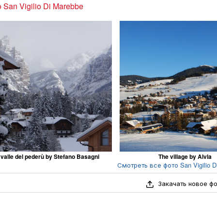
 San Vigilio Di Marebbe
 valle del pederù by Stefano Basagni
The village by Alvla
Смотреть все фото San Vigilio Di
Закачать новое ф