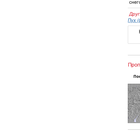
снег
Друг
Пух (
Прог
По