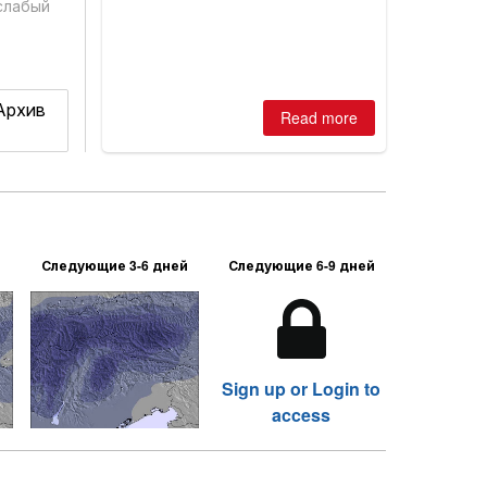
best conditions of season so far,
слабый
Australian areas open most terrain of
2026, northern hemisphere down to
two outdoor areas still open.
 Архив
Read more
Следующие 3-6 дней
Следующие 6-9 дней
Sign up or Login to
access