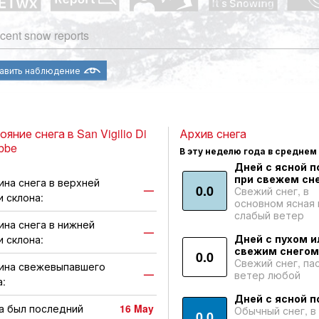
cent snow reports
авить наблюдение
яние снега в San Vigilio Di
Архив снега
bbe
В эту неделю года в среднем
Дней с ясной п
при свежем сне
ина снега в верхней
0.0
—
Свежий снег, в
и склона:
основном ясная 
слабый ветер
ина снега в нижней
—
Дней с пухом и
и склона:
свежим снегом
0.0
Свежий снег, па
ина свежевыпавшего
—
ветер любой
а:
Дней с ясной п
а был последний
16 May
Обычный снег, в
0.0