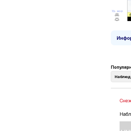
Ур. моря
Инфор
Популярн
Наблюд
Снеж
Набл