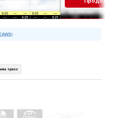
Продолжит
6:05
—
—
6:05
—
—
—
—
8:28
—
—
8:25
(EAWS)
ема трасс