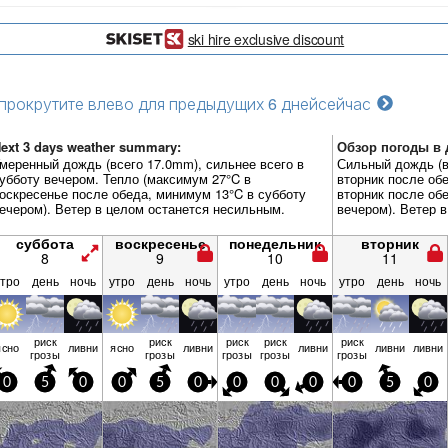
ski hire exclusive discount
прокрутите влево для предыдущих 6 дней
сейчас
ext 3 days weather summary:
Обзор погоды в д
меренный дождь (всего 17.0mm), сильнее всего в
Сильный дождь (в
убботу вечером. Тепло (максимум 27°C в
вторник после об
оскресенье после обеда, минимум 13°C в субботу
вторник после об
ечером). Ветер в целом останется несильным.
вечером). Ветер 
суббота
воскресенье
понедельник
вторник
8
9
10
11
утро
день
ночь
утро
день
ночь
утро
день
ночь
утро
день
ночь
риск
риск
риск
риск
риск
ясно
ливни
ясно
ливни
ливни
ливни
ливни
грозы
грозы
грозы
грозы
грозы
0
5
0
0
5
0
0
0
0
0
5
0