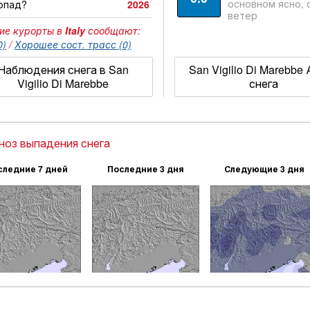
основном ясно, 
опад?
2026
ветер
ие курорты в
Italy
сообщают:
0)
/
Хорошее сост. трасс (0)
Наблюдения снега в San
San Vigilio Di Marebbe
Vigilio Di Marebbe
снега
ноз выпадения снега
следние 7 дней
Последние 3 дня
Следующие 3 дня