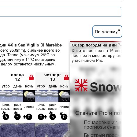
По часам
ни 4-6 в San Vigilio Di Marebbe
Обзор погоды на дни 7–16:
сего 35.0mm), сильнее всего во
Хотите прогноз на 16 дней? Отк
еда. Тепло (максимум 26°C во
прогноз и многие другие функци
еда, минимум 14°C во вторник
участником Pro.
в целом останется несильным.
среда
четверг
12
13
Snow
Pr
утро
день
ночь
утро
день
ночь
риск
риск
риск
риск
ливни
ливни
грозы
грозы
грозы
грозы
Станьте Pro и получит
5
5
0
0
5
0
Почасовые и 16-днев
прогнозы снега
Быстрый просмотр бе