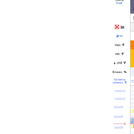
Ещё
in
in
max
°
F
min
°
F
chill
°
F
Влажн.
%
Уровень
1
замерз.
ft
15000ft
12000ft
9000ft
6000ft
3000ft