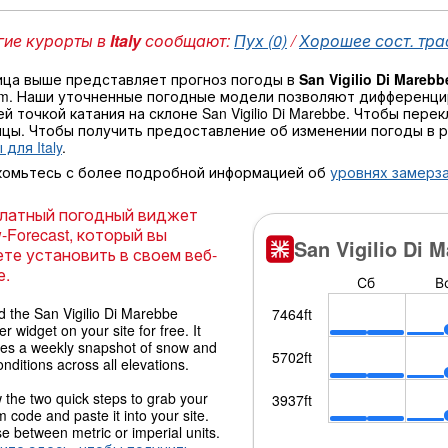
ие курорты в
Italy
сообщают:
Пух (0)
/
Хорошее сост. трас
ица выше представляет прогноз погоды в
San Vigilio Di Marebb
 m. Наши уточненные погодные модели позволяют дифференци
й точкой катания на склоне San Vigilio Di Marebbe. Чтобы пер
ицы. Чтобы получить предоставление об изменении погоды в 
 для Italy
.
комьтесь с более подробной информацией об
уровнях замерза
латный погодный виджет
-Forecast, который вы
те установить в своем веб-
е.
 the San Vigilio Di Marebbe
r widget on your site for free. It
des a weekly snapshot of snow and
onditions across all elevations.
 the two quick steps to grab your
 code and paste it into your site.
 between metric or imperial units.