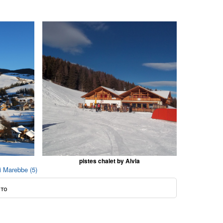
pistes chalet by Alvla
 Marebbe (5)
ото