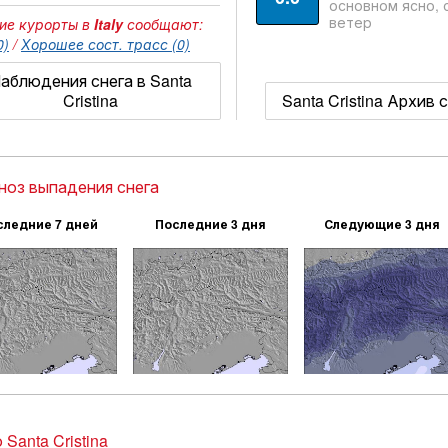
основном ясно, 
ветер
ие курорты в
Italy
сообщают:
0)
/
Хорошее сост. трасс (0)
аблюдения снега в Santa
Cristina
Santa Cristina Архив 
ноз выпадения снега
следние 7 дней
Последние 3 дня
Следующие 3 дня
Santa Cristina