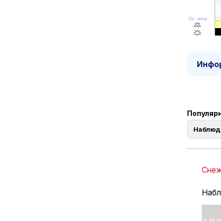
Ур. моря
Инфор
Популярн
Наблюд
Снеж
Набл