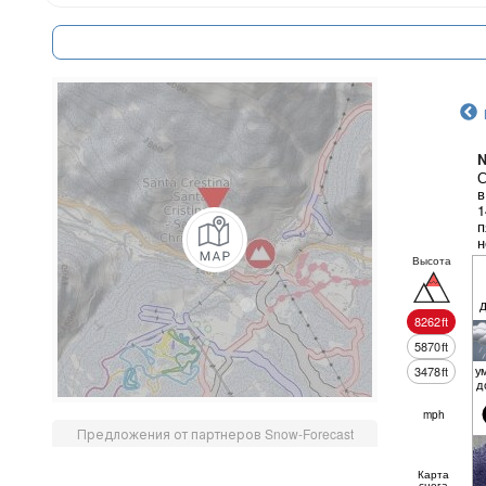
N
С
в
1
п
н
Высота
8262
ft
5870
ft
у
3478
ft
д
mph
Предложения от партнеров Snow-Forecast
Карта
снега