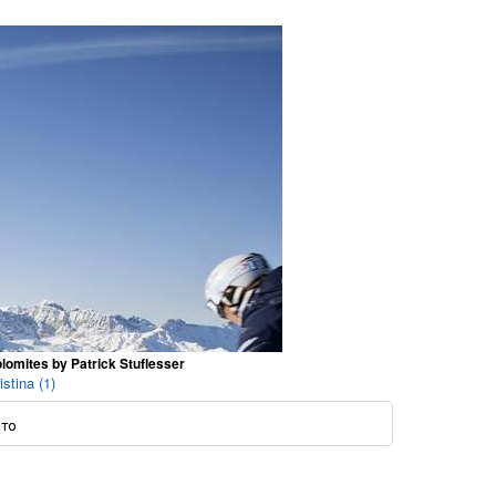
olomites by Patrick Stuflesser
tina (1)
ото