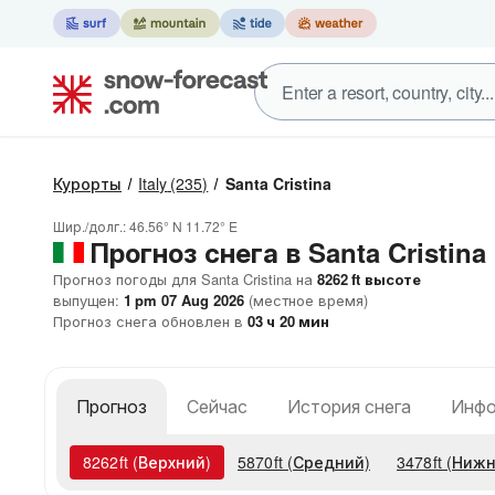
Курорты
Italy
(235)
Santa Cristina
Шир./долг.:
46.56° N
11.72° E
Прогноз снега в Santa Cristina
Прогноз погоды для Santa Cristina на
8262
ft
высоте
выпущен:
1 pm 07 Aug 2026
(местное время)
Прогноз снега обновлен в
03
ч
20
мин
Прогноз
Сейчас
История снега
Инфо
8262
ft
(Верхний)
5870
ft
(Средний)
3478
ft
(Нижн