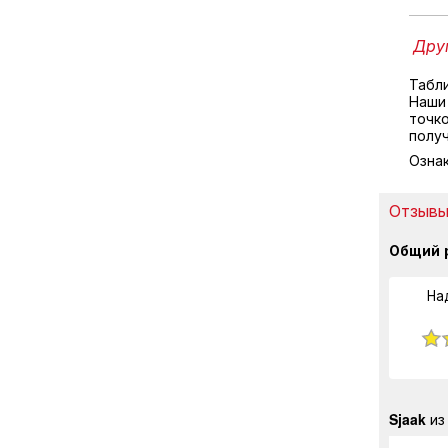
Друг
Табл
Наши
точко
полу
Озна
Отзывы 
Общий 
На
Sjaak
из 