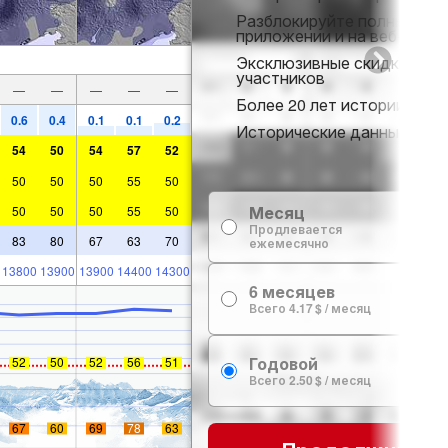
Разблокируйте полный дос
приложении и на веб-сайте
Эксклюзивные скидки для
участников
—
—
—
—
—
Более 20 лет истории снег
0.6
0.4
0.1
0.1
0.2
Исторические данные о сн
54
50
54
57
52
50
50
50
55
50
Месяц
50
50
50
55
50
7
Продлевается
83
80
67
63
70
ежемесячно
13800
13900
13900
14400
14300
6 месяцев
24
Всего 4.17 $ / месяц
Годовой
52
50
52
56
51
29
Всего 2.50 $ / месяц
67
60
69
78
63