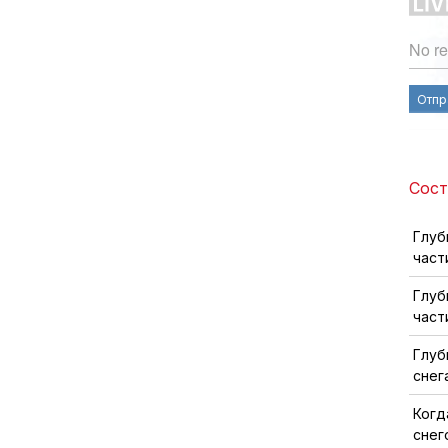
No re
Отпр
Состо
Глуб
част
Глуб
част
Глуб
снег
Когд
снег