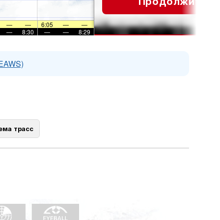
Продолжить
—
—
6:05
—
—
—
8:30
—
—
8:29
(EAWS)
ема трасс