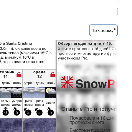
По часам
 в Santa Cristina
Обзор погоды на дни 7–16:
3.0mm), сильнее всего во
Хотите прогноз на 16 дней? Откройте
чень тепло (максимум 15°C в
прогноз и многие другие функции, ста
а, минимум 10°C в
участником Pro.
Ветер в целом останется
торник
среда
11
12
Snow
Pro
день
ночь
утро
день
ночь
сильн.
умерен.
риск
риск
ливни
дождь
дождь
грозы
грозы
Станьте Pro и получите:
0
5
5
5
5
Почасовые и 16-дневные
прогнозы снега
Быстрый просмотр без ре