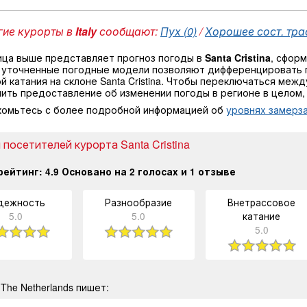
ие курорты в
Italy
сообщают:
Пух (0)
/
Хорошее сост. трас
ица выше представляет прогноз погоды в
Santa Cristina
, сфор
 уточненные погодные модели позволяют дифференцировать 
й катания на склоне Santa Cristina. Чтобы переключаться меж
чить предоставление об изменении погоды в регионе в целом
комьтесь с более подробной информацией об
уровнях замерза
посетителей курорта Santa Cristina
рейтинг:
4.9
Основано на
2
голосах и
1
отзыве
дежность
Разнообразие
Внетрассовое
5.0
5.0
катание
5.0
The Netherlands пишет: