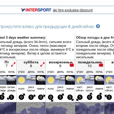
ski hire exclusive discount
прокрутите влево для предыдущих 6 дней
сейчас
ext 3 days weather summary:
Обзор погоды в дни 4-6
ильный дождь (всего 34.0mm), сильнее всего
Сильный дождь (всего 4
 пятницу вечером. Очень тепло (максимум
вторник после обеда. О
4°C в воскресенье после обеда, минимум 9°C в
понедельник после обед
ятницу вечером). Ветер в целом останется
понедельник вечером). 
есильным.
несильным.
Пт
суббота
воскресенье
понедельник
в
7
8
9
10
день
ночь
утро
день
ночь
утро
день
ночь
утро
день
ночь
утро
мерен.
сильн.
риск
риск
част.
риск
част.
ясно
ливни
ясно
ливни
ливни
ождь
дождь
грозы
грозы
облач.
грозы
облач.
5
5
0
5
0
0
5
5
5
0
5
5