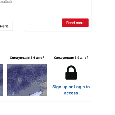
is simple: book now or wait, and
слабый
where are the best odds?
Read more
снега
Следующие 3-6 дней
Следующие 6-9 дней
Sign up or Login to
access