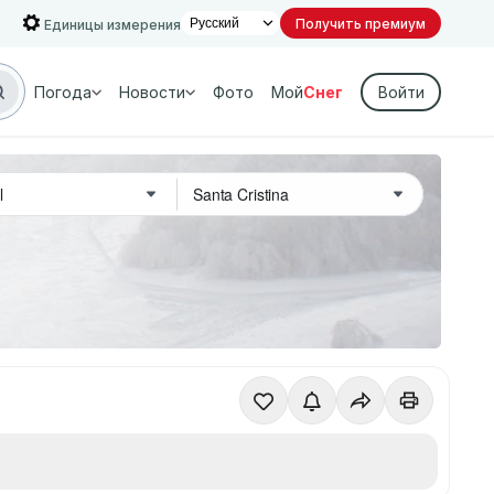
Получить премиум
Единицы измерения
Погода
Новости
Фото
Мой
Снег
Войти