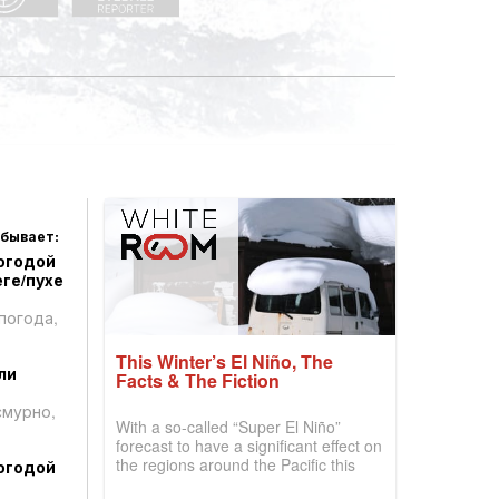
 бывает:
огодой
ге/пухе
погода,
This Winter’s El Niño, The
ли
Facts & The Fiction
смурно,
With a so-called “Super El Niño”
forecast to have a significant effect on
the regions around the Pacific this
огодой
winter, the question skiers are asking