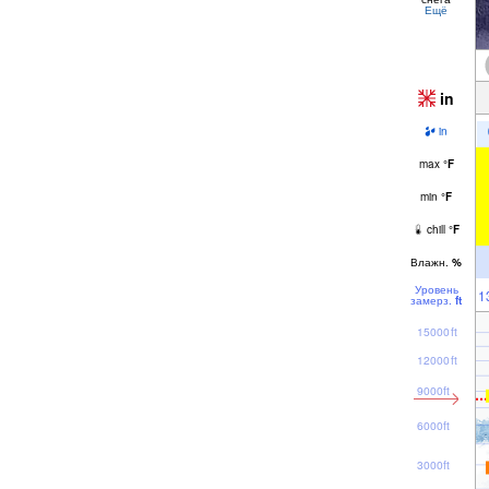
Ещё
in
in
max
°
F
min
°
F
chill
°
F
Влажн.
%
Уровень
1
замерз.
ft
15000ft
12000ft
9000ft
6000ft
3000ft