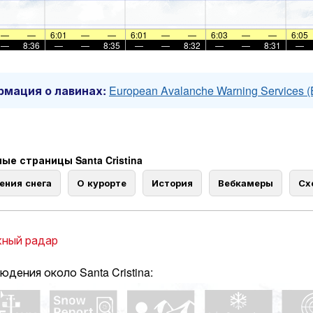
—
—
6:01
—
—
6:01
—
—
6:03
—
—
6:05
—
8:36
—
—
8:35
—
—
8:32
—
—
8:31
—
мация о лавинах:
European Avalanche Warning Services 
ые страницы Santa Cristina
ения снега
О курорте
История
Вебкамеры
Сх
ный радар
юдения около Santa Cristina: