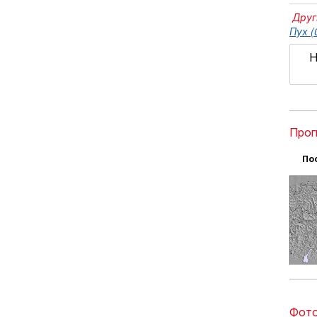
Друг
Пух (
Н
Прог
По
Фото 