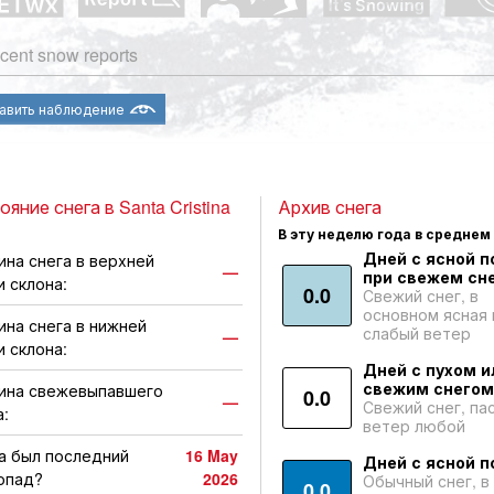
cent snow reports
авить наблюдение
яние снега в Santa Cristina
Архив снега
В эту неделю года в среднем
Дней с ясной п
ина снега в верхней
—
при свежем сне
и склона:
0.0
Свежий снег, в
основном ясная 
ина снега в нижней
слабый ветер
—
и склона:
Дней с пухом и
свежим снегом
ина свежевыпавшего
0.0
—
Свежий снег, па
а:
ветер любой
а был последний
16 May
Дней с ясной п
опад?
2026
Обычный снег, в
0.0