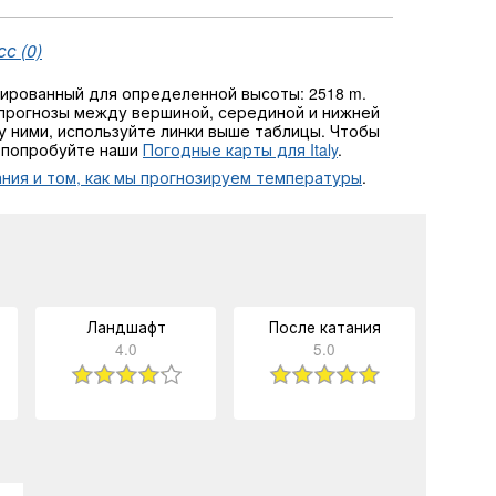
с (0)
мированный для определенной высоты: 2518 m.
прогнозы между вершиной, серединой и нижней
ду ними, используйте линки выше таблицы. Чтобы
, попробуйте наши
Погодные карты для Italy
.
ния и том, как мы прогнозируем температуры
.
Ландшафт
После катания
4.0
5.0