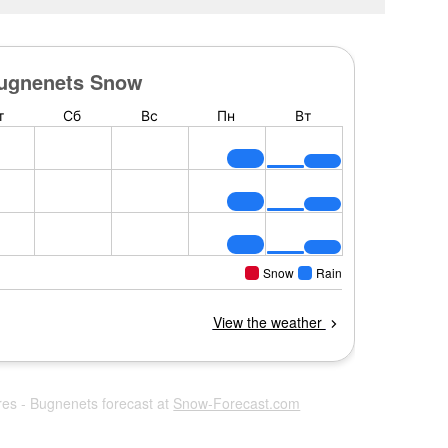
res - Bugnenets forecast at
Snow-Forecast.com