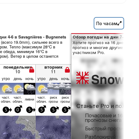
По часам
ни 4-6 в Savagnières - Bugnenets
Обзор погоды на дни 7–16:
(всего 19.0mm), сильнее всего в
Хотите прогноз на 16 дней? Отк
ром. Тепло (максимум 28°C в
прогноз и многие другие функци
е обеда, минимум 16°C в
участником Pro.
ром). Ветер в целом останется
понедельник
вторник
10
11
Snow
Pr
утро
день
ночь
утро
день
ночь
част.
част.
част.
риск
риск
ливни
облач.
облач.
облач.
грозы
грозы
Станьте Pro и получит
5
0
5
5
5
5
Почасовые и 16-днев
прогнозы снега
Быстрый просмотр бе
Разблокируйте полны