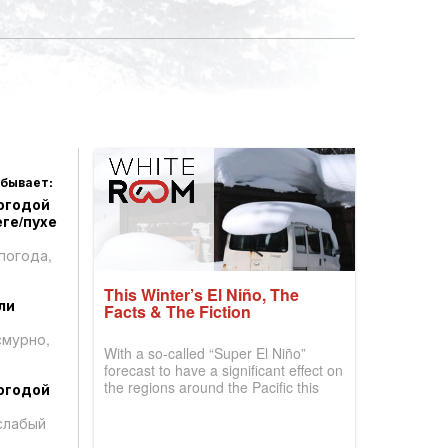
 бывает:
огодой
ге/пухе
погода,
This Winter’s El Niño, The
ли
Facts & The Fiction
смурно,
With a so-called “Super El Niño”
forecast to have a significant effect on
the regions around the Pacific this
огодой
winter, the question skiers are asking
is simple: book now or wait, and
слабый
where are the best odds?