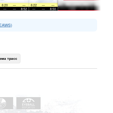
6:20
—
—
6:22
—
—
—
—
8:52
—
—
8:50
(EAWS)
ема трасс