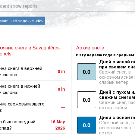
cent snow reports
авить наблюдение
ояние снега в Savagnières -
Архив снега
enets
В эту неделю года в среднем
Дней с ясной п
при свежем сне
ина снега в верхней
0.0
0
in
Свежий снег, в
и склона:
основном ясная 
слабый ветер
ина снега в нижней
0
in
Дней с пухом и
и склона:
свежим снегом
0.0
Свежий снег, па
ина свежевыпавшего
—
ветер любой
а:
Дней с ясной п
а был последний
16 May
Обычный снег, в
0.0
основном ясно, 
опад?
2026
ветер