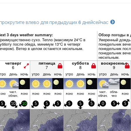
прокрутите влево для предыдущих 6 дней
сейчас
ext 3 days weather summary:
Обзор погоды в д
реимущественно сухо. Тепло (максимум 24°C в
Умеренный дождь 
убботу после обеда, минимум 13°C в четверг
понедельник вече
ечером). Ветер в целом останется несильным.
понедельник посл
понедельник вече
несильным.
четверг
пятница
суббота
воскресенье
6
7
8
9
утро
день
ночь
утро
день
ночь
утро
день
ночь
утро
день
ночь
част.
част.
обла­
ясно
ясно
ясно
ясно
ясно
ясно
ясно
ясно
ясно
облач.
облач.
чно
5
10
10
5
5
5
5
5
5
0
5
5