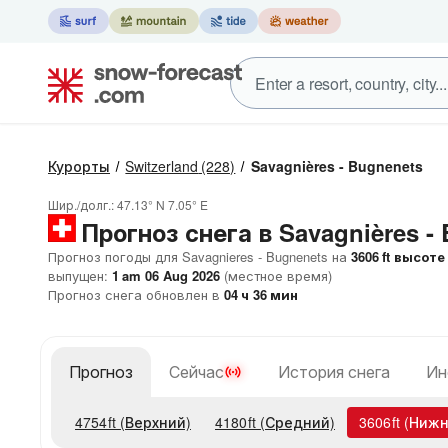
Курорты
Switzerland
(228)
Savagnières - Bugnenets
Шир./долг.:
47.13° N
7.05° E
Прогноз снега в Savagnières -
Прогноз погоды для Savagnieres - Bugnenets на
3606
ft
высоте
выпущен:
1 am 06 Aug 2026
(местное время)
Прогноз снега обновлен в
04
ч
36
мин
Прогноз
Сейчас
История снега
Ин
4754
ft
(Верхний)
4180
ft
(Средний)
3606
ft
(Нижн