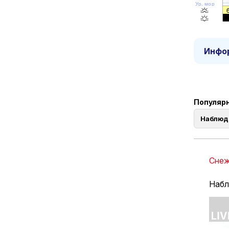
Ур. моря
Инфор
Популярн
Наблюд
Снеж
Набл