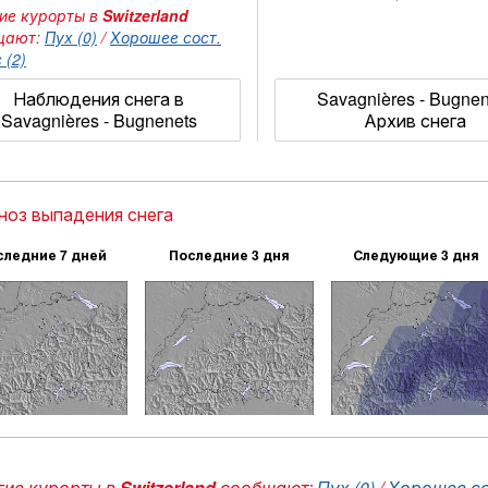
ие курорты в
Switzerland
щают:
Пух (0)
/
Хорошее сост.
 (2)
Наблюдения снега в
Savagnières - Bugne
Savagnières - Bugnenets
Архив снега
ноз выпадения снега
следние 7 дней
Последние 3 дня
Следующие 3 дня
ие курорты в
Switzerland
сообщают:
Пух (0)
/
Хорошее сос