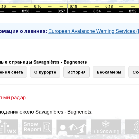
6:16
—
—
6:16
—
—
6:18
—
—
6:18
—
—
—
—
8:58
—
—
8:57
—
—
8:54
—
—
8:52
мация о лавинах:
European Avalanche Warning Services 
ые страницы Savagnières - Bugnenets
ения снега
О курорте
История
Вебкамеры
Сх
ный радар
юдения около Savagnières - Bugnenets: