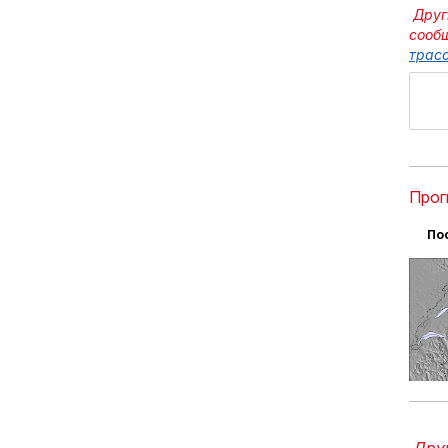
Друг
сооб
трасс
Прог
По
Друг