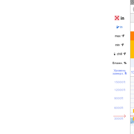
in
in
max
°
F
min
°
F
chill
°
F
Влажн.
%
Уровень
1
замерз.
ft
15000ft
12000ft
9000ft
6000ft
3000ft