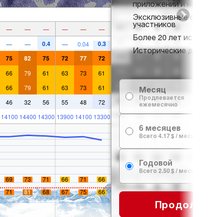
приложении и на веб-
Эксклюзивные скидки
участников
—
—
—
—
—
—
Более 20 лет истории 
0.4
0.3
—
—
—
0.04
Исторические данные 
75
82
75
72
77
72
66
79
61
63
73
61
66
79
61
63
73
61
Месяц
Продлевается
46
32
56
55
48
72
ежемесячно
14100
14400
14300
13900
14100
13300
6 месяцев
Всего 4.17 $ / месяц
Годовой
Всего 2.50 $ / месяц
69
73
71
66
71
66
71
81
68
67
75
66
Продолжит