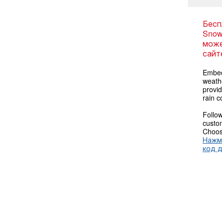
Бесп
Snow
може
сайт
Embed
weathe
provi
rain c
Follow
custom
Choose
Нажм
код 