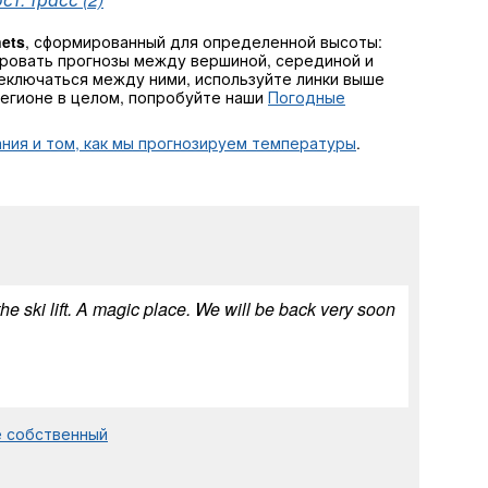
nets
, сформированный для определенной высоты:
ровать прогнозы между вершиной, серединой и
ереключаться между ними, используйте линки выше
регионе в целом, попробуйте наши
Погодные
ния и том, как мы прогнозируем температуры
.
the ski lift. A magic place. We will be back very soon
е собственный