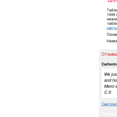
Табл
1099
нижне
табл
карты
Озна
Назв
Отзывы 
Catherin
We just
and hop
Merci e
C.S
Смотрит
Оценит