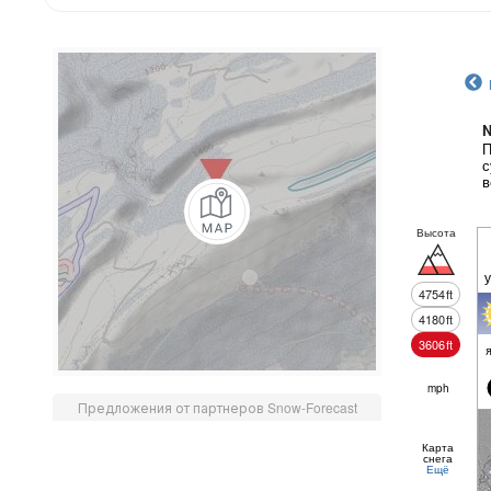
N
П
с
в
Высота
4754
ft
4180
ft
3606
ft
mph
Предложения от партнеров Snow-Forecast
Карта
снега
Ещё