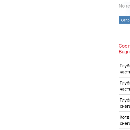
No re
Отпр
Сост
Bugn
Глуб
част
Глуб
част
Глуб
снег
Когд
снег