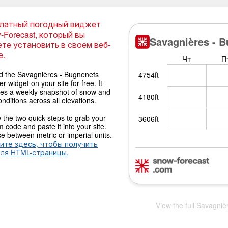
латный погодный виджет
-Forecast, который вы
те установить в своем веб-
е.
 the Savagnières - Bugnenets
r widget on your site for free. It
des a weekly snapshot of snow and
onditions across all elevations.
 the two quick steps to grab your
 code and paste it into your site.
 between metric or imperial units.
ите здесь, чтобы получить
для HTML-страницы.
View the full Savagniè