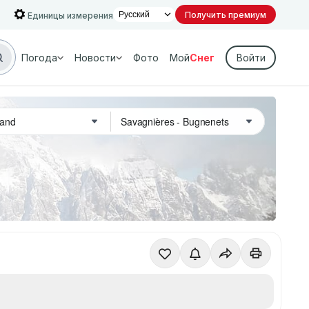
Получить премиум
Единицы измерения
Погода
Новости
Фото
Мой
Снег
Войти