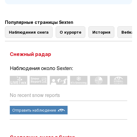
Популярные страницы Sexten
Наблюдения снега
О курорте
История
Вебка
Снежный радар
Наблюдения около Sexten:
No recent snow reports
Отправить наблюдение