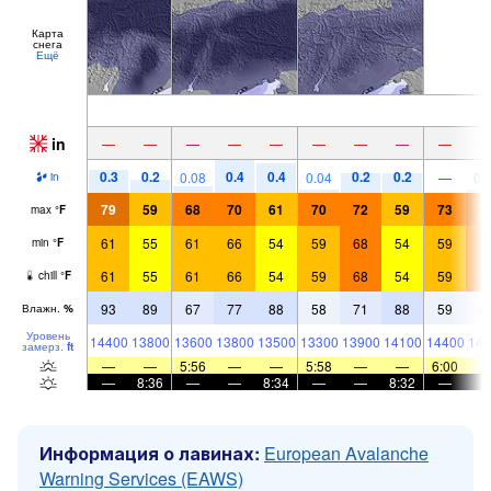
Карта
снега
Ещё
in
—
—
—
—
—
—
—
—
—
0.3
0.2
0.4
0.4
0.2
0.2
0.08
0.04
—
0.
in
79
59
68
70
61
70
72
59
73
7
max
°
F
61
55
61
66
54
59
68
54
59
7
min
°
F
61
55
61
66
54
59
68
54
59
7
chill
°
F
93
89
67
77
88
58
71
88
59
4
Влажн.
%
Уровень
14400
13800
13600
13800
13500
13300
13900
14100
14400
148
замерз.
ft
—
—
5:56
—
—
5:58
—
—
6:00
—
8:36
—
—
8:34
—
—
8:32
—
Информация о лавинах:
European Avalanche
Warning Services (EAWS)