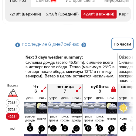
Прогноз
Сейчас
История снега
Информация о 
7218
ft
(Верхний)
5758
ft
(Средний)
4298
ft
(Нижний)
Карты п
последние 6 дней
сейчас
По часам
Next 3 days weather summary:
Обзор по
Сильный дождь (всего 45.0mm), сильнее всего
Сильный 
в четверг после обеда. Тепло (максимум 26°C в
понедель
четверг после обеда, минимум 12°C в пятницу
воскресе
вечером). Ветер в целом останется несильным.
воскресе
несильн
Высота
Чт
пятница
суббота
воскр
6
7
8
9
день
ночь
утро
день
ночь
утро
день
ночь
утро
де
7218
ft
5758
ft
умерен.
риск
риск
умерен.
риск
риск
ри
4298
ft
ливни
ливни
ясно
дождь
грозы
грозы
дождь
грозы
грозы
гро
mph
5
5
5
0
5
0
5
0
5
5