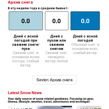
Архив снега
В эту неделю года в среднем бывает:
0.0
0.0
0.0
Дней с ясной
Дней с
Дней с ясной
погодой при
пухом или
погодой
свежем снеге/
свежим
Обычный снег, в
пухе
снегом
основном ясно,
Свежий снег, в
Свежий снег,
слабый ветер
основном ясная
пасмурно,
погода, слабый
ветер любой
ветер
Sexten Архив снега