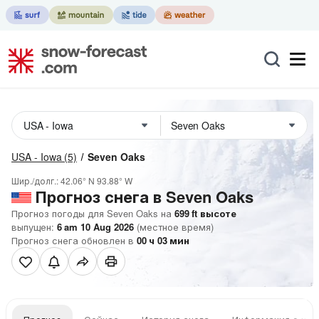
USA - Iowa
(5)
Seven Oaks
Шир./долг.:
42.06° N
93.88° W
Прогноз снега в Seven Oaks
Прогноз погоды для Seven Oaks на
699
ft
высоте
выпущен:
6 am 10 Aug 2026
(местное время)
Прогноз снега обновлен в
00
ч
03
мин