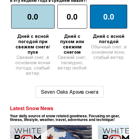
В эту неделю года в среднем бывает:
0.0
0.0
0.0
Дней с ясной
Дней с
Дней с ясной
погодой при
пухом или
погодой
свежем снеге/
свежим
Обычный снег, в
пухе
снегом
основном ясно,
Свежий снег, в
Свежий снег,
слабый ветер
основном ясная
пасмурно,
погода, слабый
ветер любой
ветер
Seven Oaks Архив снега