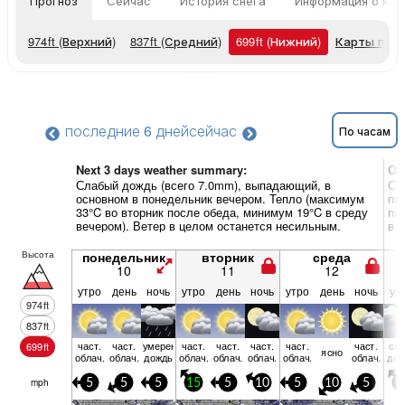
Прогноз
Сейчас
История снега
Информация о кур
974
ft
(Верхний)
837
ft
(Средний)
699
ft
(Нижний)
Карты пог
последние 6 дней
сейчас
По часам
Next 3 days weather summary:
Об
Слабый дождь (всего 7.0mm), выпадающий, в
Си
основном в понедельник вечером. Тепло (максимум
пя
33°C во вторник после обеда, минимум 19°C в среду
по
вечером). Ветер в целом останется несильным.
в 
Высота
понедельник
вторник
среда
10
11
12
утро
день
ночь
утро
день
ночь
утро
день
ночь
ут
974
ft
837
ft
част.
част.
умерен.
част.
част.
част.
част.
част.
сла
699
ft
ясно
облач.
облач.
дождь
облач.
облач.
облач.
облач.
облач.
дож
mph
5
5
5
15
5
10
5
10
5
5