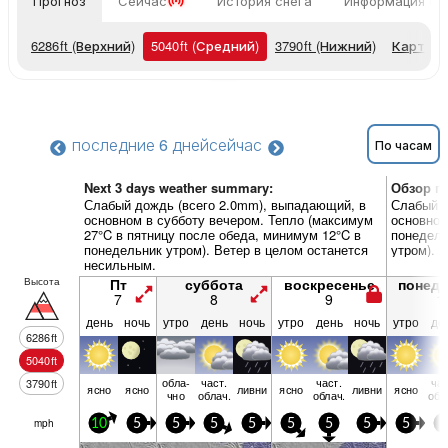
Прогноз
Сейчас
История снега
Информация о 
6286
ft
(Верхний)
5040
ft
(Средний)
3790
ft
(Нижний)
Карты п
последние 6 дней
сейчас
По часам
Next 3 days weather summary:
Обзор по
Слабый дождь (всего 2.0mm), выпадающий, в
Слабый д
основном в субботу вечером. Тепло (максимум
основном
27°C в пятницу после обеда, минимум 12°C в
понедель
понедельник утром). Ветер в целом останется
утром). 
несильным.
Высота
Пт
суббота
воскресенье
понед
7
8
9
1
день
ночь
утро
день
ночь
утро
день
ночь
утро
де
6286
ft
5040
ft
обла­
част.
част.
час
3790
ft
ясно
ясно
ливни
ясно
ливни
ясно
чно
облач.
облач.
обл
mph
10
5
5
5
5
5
5
5
5
5