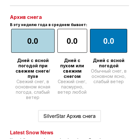
Архив снега
В эту неделю года в среднем бывает:
0.0
0.0
0.0
Дней с ясной
Дней с
Дней с ясной
погодой при
пухом или
погодой
свежем снеге/
свежим
Обычный снег, в
пухе
снегом
основном ясно,
Свежий снег, в
Свежий снег,
слабый ветер
основном ясная
пасмурно,
погода, слабый
ветер любой
ветер
SilverStar Архив снега