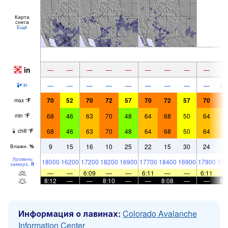
Карта
снега
Ещё
in
—
—
—
—
—
—
—
—
—
—
—
—
—
—
—
—
—
—
0.
in
70
52
70
72
57
70
72
57
70
7
max
°
F
68
46
63
70
48
64
68
50
64
6
min
°
F
68
46
63
70
48
64
68
50
64
6
chill
°
F
9
15
16
10
25
22
15
30
24
2
Влажн.
%
Уровень
18000
16200
17200
18200
16900
17700
18400
16900
17900
185
замерз.
ft
—
—
6:09
—
—
6:11
—
—
6:11
8:12
—
—
8:10
—
—
8:08
—
—
8:
Информация о лавинах:
Colorado Avalanche
Information Center