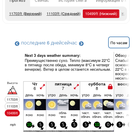
Прогноз
Сейчас
История снега
Информация о кур
11703
ft
(Верхний)
11103
ft
(Средний)
10499
ft
(Нижний)
Карт
последние 6 дней
сейчас
По часам
Next 3 days weather summary:
Обзор по
Преимущественно сухо. Тепло (максимум 22°C
Слабый д
в пятницу после обеда, минимум 8°C в четверг
основном
вечером). Ветер в целом останется несильным.
22°C в в
воскресе
несильн
Высота
Чт
пятница
суббота
воскр
6
7
8
9
день
ночь
утро
день
ночь
утро
день
ночь
утро
де
11703
ft
11103
ft
обла­
част.
част.
част.
част.
10499
ft
ясно
ясно
ясно
ясно
лив
чно
облач.
облач.
облач.
облач.
mph
10
5
5
5
5
5
10
0
5
1