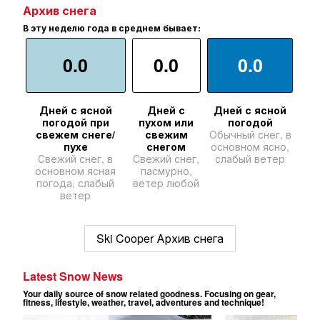
Архив снега
В эту неделю года в среднем бывает:
0.0
0.0
0.0
Дней с ясной
Дней с
Дней с ясной
погодой при
пухом или
погодой
свежем снеге/
свежим
Обычный снег, в
пухе
снегом
основном ясно,
Свежий снег, в
Свежий снег,
слабый ветер
основном ясная
пасмурно,
погода, слабый
ветер любой
ветер
Ski Cooper Архив снега