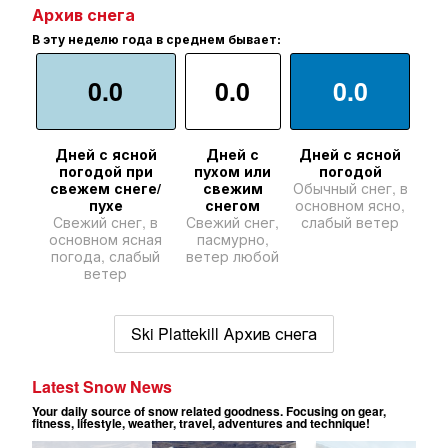
Архив снега
В эту неделю года в среднем бывает:
0.0
0.0
0.0
Дней с ясной
Дней с
Дней с ясной
погодой при
пухом или
погодой
свежем снеге/
свежим
Обычный снег, в
пухе
снегом
основном ясно,
Свежий снег, в
Свежий снег,
слабый ветер
основном ясная
пасмурно,
погода, слабый
ветер любой
ветер
Ski Plattekill Архив снега