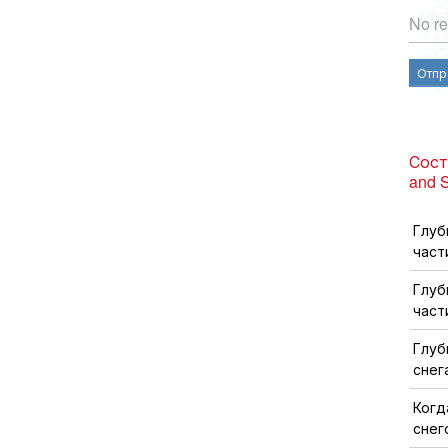
No re
Отпр
Состо
and S
Глуб
част
Глуб
част
Глуб
снег
Когд
снег