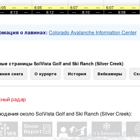
6:05
—
—
6:05
—
—
6:07
—
—
6:07
—
—
—
8:13
—
—
8:12
—
—
8:10
—
—
8:08
—
мация о лавинах:
Colorado Avalanche Information Center
е страницы SolVista Golf and Ski Ranch (Silver Creek)
ения снега
О курорте
История
Вебкамеры
Сх
ный радар
дения около SolVista Golf and Ski Ranch (Silver Creek):