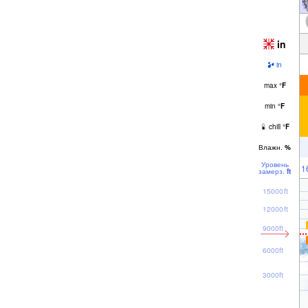
in
in
max
°
F
min
°
F
chill
°
F
Влажн.
%
Уровень
1
замерз.
ft
15000ft
12000ft
9000ft
6000ft
3000ft