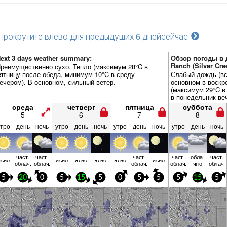
прокрутите влево для предыдущих 6 дней
сейчас
ext 3 days weather summary:
Обзор погоды в д
Ranch (Silver Cre
реимущественно сухо. Тепло (максимум 28°C в
ятницу после обеда, минимум 10°C в среду
Слабый дождь (вс
ечером). В основном, сильный ветер.
основном в воскр
(максимум 29°C в
в понедельник ве
несильным.
среда
четверг
пятница
суббота
5
6
7
8
утро
день
ночь
утро
день
ночь
утро
день
ночь
утро
день
ночь
част.
част.
част.
част.
обла­
част.
ясно
ясно
ясно
ясно
ясно
ясно
облач.
облач.
облач.
облач.
чно
облач.
5
20
0
5
15
5
0
5
5
5
15
5