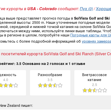
ие курорты в
USA - Colorado
сообщают:
Пух (0)
/
Хорошее
ица выше представляет прогноз погоды в
SolVista Golf and Ski
деленной высоты: 2500 m. Наши уточненные погодные модели
ной, серединой и нижней точкой катания на склоне SolVista Golf 
ключаться между ними, используйте линки выше таблицы. Что
ды в регионе в целом, попробуйте наши
Погодные карты для Uni
комьтесь с более подробной информацией об
уровнях замерза
посетителей курорта SolVista Golf and Ski Ranch (Silver C
рейтинг:
3.5
Основано на
2
голосах и
1
отзыве
дежность
Разнообразие
Внетрассовое
4.0
3.5
катание
2.5
New Zealand пишет: