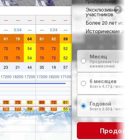
приложении и на веб-
Эксклюзивные скидки
участников
—
—
—
—
—
—
Более 20 лет истории 
—
0.04
—
—
0.04
—
Исторические данные 
81
79
64
81
82
59
72
75
54
70
72
52
Месяц
72
75
54
70
72
52
Продлевается
ежемесячно
23
21
44
35
19
57
17200
18200
17200
17200
18200
17100
6 месяцев
Всего 4.17 $ / месяц
70
73
63
69
72
61
Годовой
Всего 2.50 $ / месяц
76
77
59
75
77
55
Продолжит