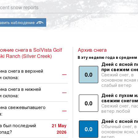
cent snow reports
авить наблюдение
яние снега в SolVista Golf
Архив снега
ki Ranch (Silver Creek)
В эту неделю года в среднем
Дней с ясной п
при свежем сне
ина снега в верхней
0.0
—
Свежий снег, в
и склона:
основном ясная 
слабый ветер
ина снега в нижней
—
Дней с пухом и
и склона:
свежим снегом
0.0
Свежий снег, па
ина свежевыпавшего
—
ветер любой
а:
Дней с ясной п
а был последний
21 May
Обычный снег, в
0.0
основном ясно, 
опад?
2026
ветер