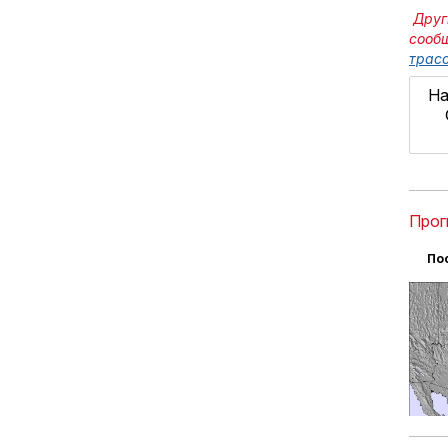
Друг
сооб
трасс
На
Прог
По