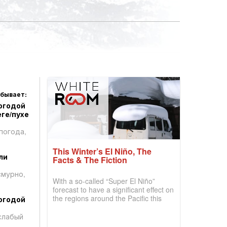
 бывает:
огодой
ге/пухе
погода,
This Winter’s El Niño, The
ли
Facts & The Fiction
смурно,
With a so-called “Super El Niño”
forecast to have a significant effect on
the regions around the Pacific this
огодой
winter, the question skiers are asking
is simple: book now or wait, and
слабый
where are the best odds?