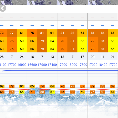
—
—
—
—
—
—
—
—
—
—
—
—
—
—
—
—
—
—
—
—
—
—
—
—
73
77
61
75
81
61
81
82
64
81
84
66
63
75
50
66
79
54
70
81
55
72
81
55
63
75
50
66
79
54
70
81
55
72
81
55
26
7
24
16
7
13
13
7
17
20
11
21
6100
17700
16900
16600
17900
17400
17200
18000
17600
17200
18400
17700
62
72
61
65
74
64
70
77
67
72
78
67
68
76
55
71
80
57
75
82
60
76
82
61