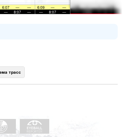
6:07
—
—
6:09
—
—
—
8:07
—
—
8:07
—
ема трасс