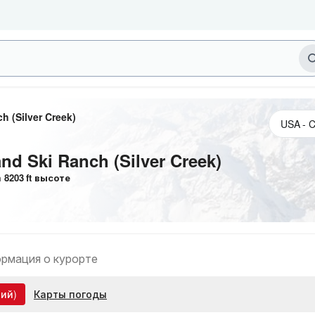
h (Silver Creek)
nd Ski Ranch (Silver Creek)
а
8203
ft
высоте
рмация о курорте
ий)
Карты погоды