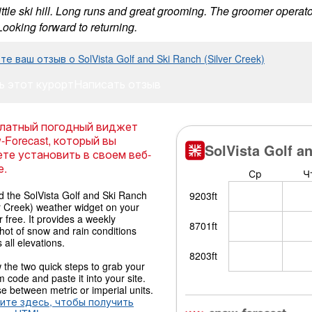
ittle ski hill. Long runs and great grooming. The groomer operat
Looking forward to returning.
е ваш отзыв о SolVista Golf and Ski Ranch (Silver Creek)
ь этот курорт
Написать отзыв
латный погодный виджет
-Forecast, который вы
те установить в своем веб-
е.
 the SolVista Golf and Ski Ranch
r Creek) weather widget on your
or free. It provides a weekly
hot of snow and rain conditions
 all elevations.
 the two quick steps to grab your
 code and paste it into your site.
 between metric or imperial units.
ите здесь, чтобы получить