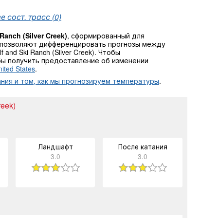
 сост. трасс (0)
 Ranch (Silver Creek)
, сформированный для
 позволяют дифференцировать прогнозы между
and Ski Ranch (Silver Creek). Чтобы
бы получить предоставление об изменении
ted States
.
ния и том, как мы прогнозируем температуры
.
reek)
Ландшафт
После катания
3.0
3.0