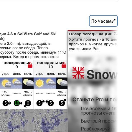
По часам
ни 4-6 в SolVista Golf and Ski
Обзор погоды на дни 7–16:
ek)
Хотите прогноз на 16 дней? Отк
его 2.0mm), выпадающий, в
прогноз и многие другие функци
есенье после обеда. Тепло
участником Pro.
 субботу после обеда, минимум 11°C
чером). Ветер в целом останется
воскресенье
понедельник
9
10
Snow
Pr
утро
день
ночь
утро
день
ночь
част.
част.
част.
ливни
ясно
ливни
облач.
облач.
облач.
Станьте Pro и получит
5
10
0
5
5
5
Почасовые и 16-днев
прогнозы снега
Быстрый просмотр бе
Разблокируйте полны