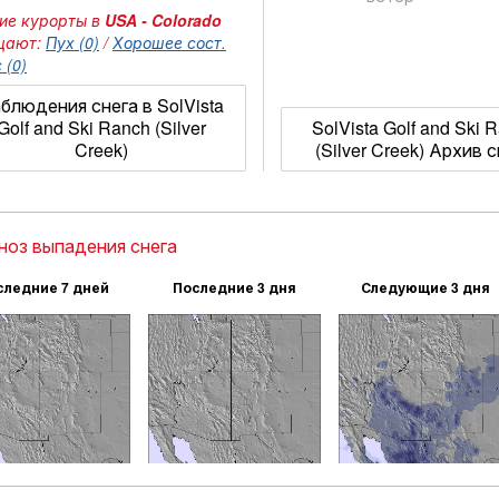
ие курорты в
USA - Colorado
щают:
Пух (0)
/
Хорошее сост.
 (0)
блюдения снега в SolVista
Golf and Ski Ranch (Silver
SolVista Golf and Ski 
Creek)
(Silver Creek) Архив 
ноз выпадения снега
следние 7 дней
Последние 3 дня
Следующие 3 дня