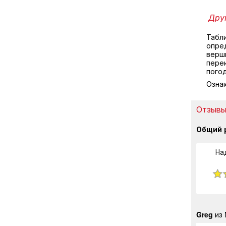
Друг
Табл
опре
верши
пере
пого
Озна
Отзывы 
Общий 
На
Greg
из 