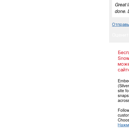
Great l
done. 
Отправьт
Оценит
Бесп
Snow
може
сайт
Embed
(Silve
site f
snaps
across
Follow
custom
Choose
Нажм