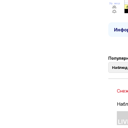
Ур. моря
Инфор
Популярны
Наблюд
Снеж
Наблю