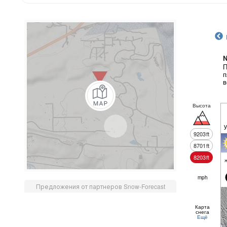
N
П
п
в
Высота
9203
ft
8701
ft
8203
ft
mph
Предложения от партнеров Snow-Forecast
Карта
снега
Ещё