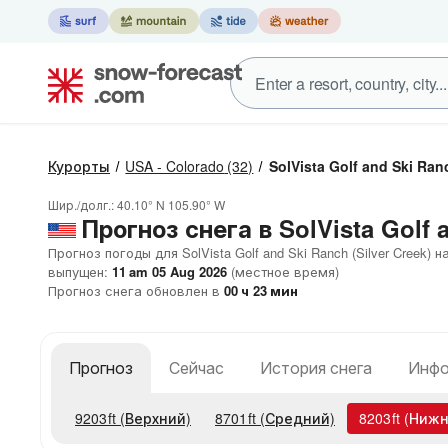
Курорты
USA - Colorado
(32)
SolVista Golf and Ski Ranc
Шир./долг.:
40.10° N
105.90° W
Прогноз снега в SolVista Golf a
Прогноз погоды для SolVista Golf and Ski Ranch (Silver Creek) н
выпущен:
11 am 05 Aug 2026
(местное время)
Прогноз снега обновлен в
00
ч
23
мин
Прогноз
Сейчас
История снега
Инфо
9203
ft
(Верхний)
8701
ft
(Средний)
8203
ft
(Нижн