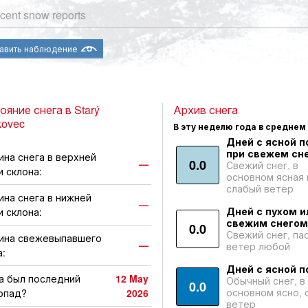
cent snow reports
авить наблюдение
ояние снега в Starý
Архив снега
ovec
В эту неделю года в среднем
Дней с ясной п
при свежем сне
ина снега в верхней
0.0
—
Свежий снег, в
и склона:
основном ясная 
слабый ветер
ина снега в нижней
—
Дней с пухом и
и склона:
свежим снегом
0.0
Свежий снег, па
ина свежевыпавшего
—
ветер любой
а:
Дней с ясной п
а был последний
12 May
Обычный снег, в
0.0
основном ясно, 
опад?
2026
ветер