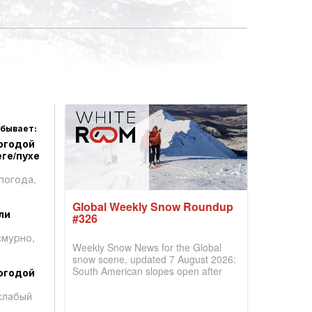
 бывает:
огодой
ге/пухе
погода,
Global Weekly Snow Roundup
ли
#326
смурно,
Weekly Snow News for the Global
snow scene, updated 7 August 2026:
South American slopes open after
огодой
huge snowfalls, New Zealand posts
best conditions of season so far,
слабый
Australian areas open most terrain of