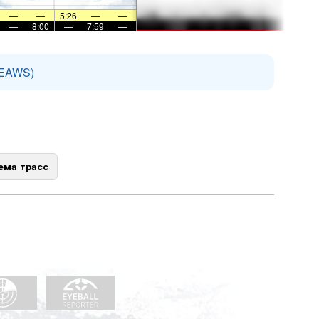
—
—
5:26
—
—
—
8:00
—
7:59
—
(EAWS)
ема трасс