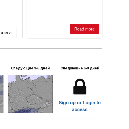
2026, northern hemisphere down to
two outdoor areas still open.
Read more
снега
Следующие 3-6 дней
Следующие 6-9 дней
Sign up or Login to
access