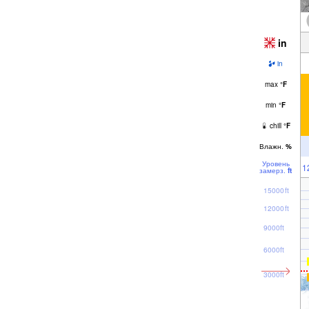
in
in
max
°
F
min
°
F
chill
°
F
Влажн.
%
Уровень
1
замерз.
ft
15000ft
12000ft
9000ft
6000ft
3000ft