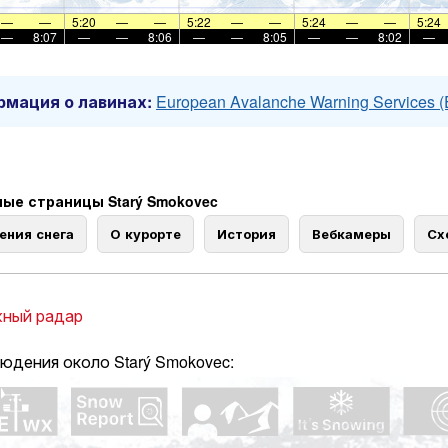
—
—
5:20
—
—
5:22
—
—
5:24
—
—
5:24
—
8:07
—
—
8:06
—
—
8:05
—
—
8:02
—
мация о лавинах:
European Avalanche Warning Services 
ые страницы Starý Smokovec
ения снега
О курорте
История
Вебкамеры
Сх
ный радар
юдения около Starý Smokovec: