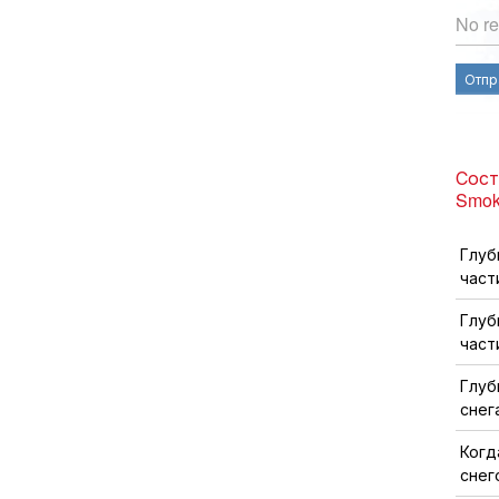
No re
Отпр
Сост
Smok
Глуб
част
Глуб
част
Глуб
снег
Когд
снег