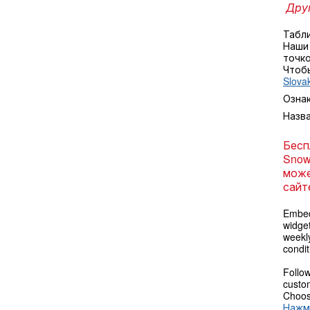
Друг
Табл
Наши
точко
Чтоб
Slova
Озна
Назв
Бесп
Snow
може
сайт
Embed
widget
weekl
condit
Follow
custom
Choose
Нажм