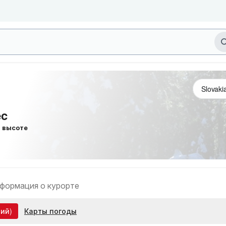
ec
высоте
формация о курорте
ий)
Карты погоды