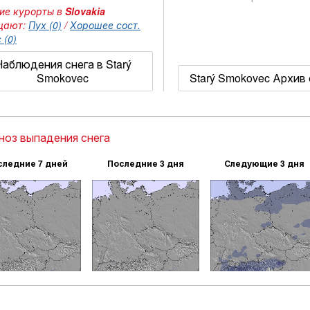
ие курорты в
Slovakia
щают:
Пух (0)
/
Хорошее сост.
 (0)
Наблюдения снега в Starý
Smokovec
Starý Smokovec Архив 
ноз выпадения снега
следние 7 дней
Последние 3 дня
Следующие 3 дня