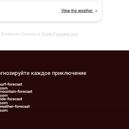
rý Smokovec forecast at
Snow-Forecast.com
огнозируйте каждое приключение