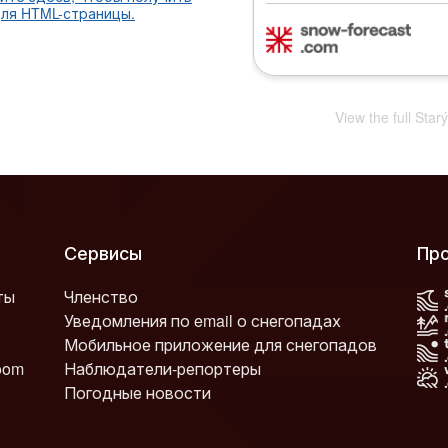
для HTML-страницы.
View the full Sta
Сервисы
Пр
ты
Членство
Уведомления по email о снегопадах
Мобильное приложение для снегопадов
oom
Наблюдатели-репортеры
Погодные новости