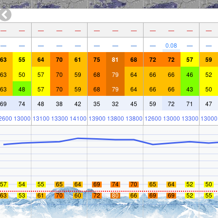
—
—
—
—
—
—
—
—
—
—
—
—
—
—
—
—
—
—
—
—
—
0.08
—
—
63
55
64
70
61
75
81
68
72
72
57
59
63
50
57
70
59
68
79
64
66
66
46
52
63
48
57
70
59
68
79
64
66
66
43
50
69
74
48
38
42
35
32
45
59
72
71
47
2600
13000
13100
13300
14100
13900
13800
13800
12600
13000
13300
13000
57
54
55
65
64
69
74
70
65
64
52
50
63
53
61
70
60
72
80
66
69
69
52
55