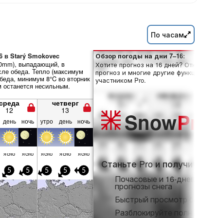
По часам
6 в Starý Smokovec
Обзор погоды на дни 7–16:
.0mm), выпадающий, в
Хотите прогноз на 16 дней? Откройте
сле обеда. Тепло (максимум
прогноз и многие другие функции, ста
обеда, минимум 8°C во вторник
участником Pro.
м останется несильным.
среда
четверг
12
13
Snow
Pro
день
ночь
утро
день
ночь
ясно
ясно
ясно
ясно
ясно
Станьте Pro и получите:
5
5
5
5
5
Почасовые и 16-дневные
прогнозы снега
Быстрый просмотр без ре
Разблокируйте полный дос