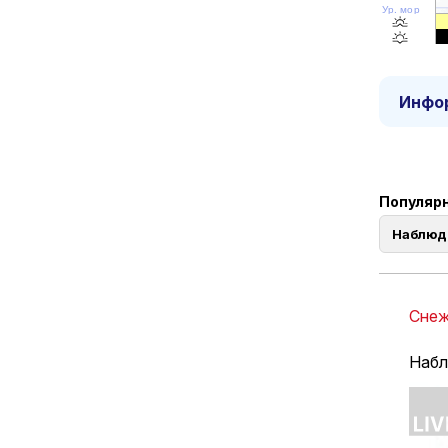
Ур. моря
Инфор
Популярн
Наблюд
Снеж
Набл