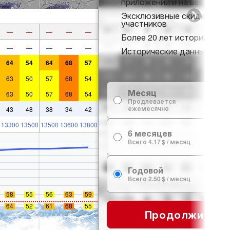
приложении и на веб-сайте
Эксклюзивные скидки для
участников
—
—
—
—
—
Более 20 лет истории снег
—
—
—
—
—
Исторические данные о сн
64
54
64
68
57
63
50
57
68
54
Месяц
63
50
57
68
54
7
Продлевается
ежемесячно
43
48
38
34
42
13300
13500
13500
13600
13800
6 месяцев
24
Всего 4.17 $ / месяц
Годовой
29
Всего 2.50 $ / месяц
58
55
56
63
59
64
52
61
68
55
Продолжить