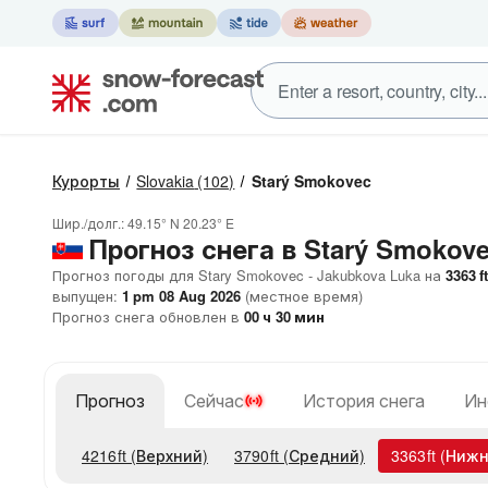
Курорты
Slovakia
(102)
Starý Smokovec
Шир./долг.:
49.15° N
20.23° E
Прогноз снега в Starý Smokov
Прогноз погоды для Stary Smokovec - Jakubkova Luka на
3363
ft
выпущен:
1 pm 08 Aug 2026
(местное время)
Прогноз снега обновлен в
00
ч
30
мин
Прогноз
Сейчас
История снега
Ин
4216
ft
(Верхний)
3790
ft
(Средний)
3363
ft
(Нижн