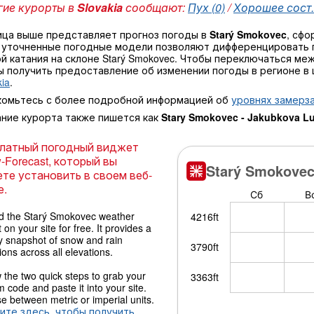
ие курорты в
Slovakia
сообщают:
Пух (0)
/
Хорошее сост. 
ица выше представляет прогноз погоды в
Starý Smokovec
, сф
 уточненные погодные модели позволяют дифференцировать 
й катания на склоне Starý Smokovec. Чтобы переключаться ме
ы получить предоставление об изменении погоды в регионе в
kia
.
комьтесь с более подробной информацией об
уровнях замерза
ание курорта также пишется как
Stary Smokovec - Jakubkova L
латный погодный виджет
-Forecast, который вы
те установить в своем веб-
е.
 the Starý Smokovec weather
 on your site for free. It provides a
y snapshot of snow and rain
ions across all elevations.
 the two quick steps to grab your
 code and paste it into your site.
 between metric or imperial units.
ите здесь, чтобы получить