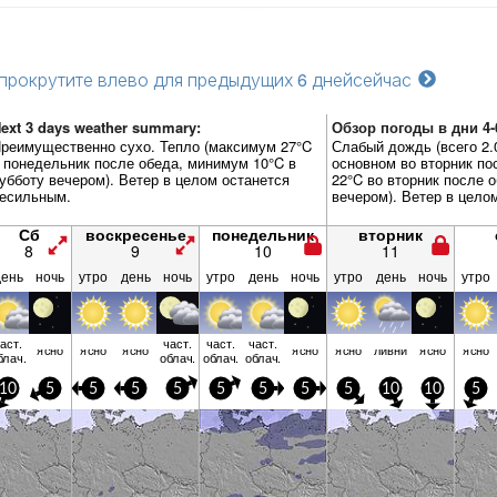
прокрутите влево для предыдущих 6 дней
сейчас
ext 3 days weather summary:
Обзор погоды в дни 4-
реимущественно сухо. Тепло (максимум 27°C
Слабый дождь (всего 2
 понедельник после обеда, минимум 10°C в
основном во вторник по
убботу вечером). Ветер в целом останется
22°C во вторник после 
есильным.
вечером). Ветер в цело
Сб
воскресенье
понедельник
вторник
8
9
10
11
день
ночь
утро
день
ночь
утро
день
ночь
утро
день
ночь
утро
аст.
част.
част.
част.
ясно
ясно
ясно
ясно
ясно
ливни
ясно
ясно
блач.
облач.
облач.
облач.
10
5
5
5
5
5
5
5
5
10
10
5