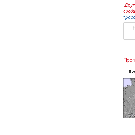
Друг
сооб
трасс
Прог
По