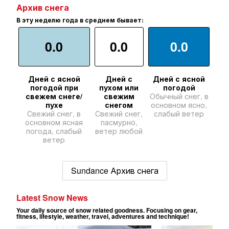
Архив снега
В эту неделю года в среднем бывает:
0.0
0.0
0.0
Дней с ясной
Дней с
Дней с ясной
погодой при
пухом или
погодой
свежем снеге/
свежим
Обычный снег, в
пухе
снегом
основном ясно,
Свежий снег, в
Свежий снег,
слабый ветер
основном ясная
пасмурно,
погода, слабый
ветер любой
ветер
Sundance Архив снега