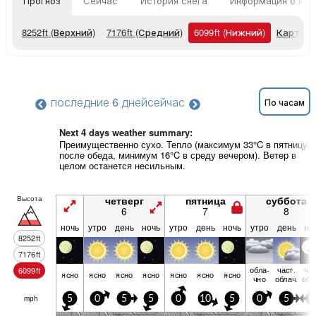
Прогноз
Сейчас
История снега
Информация о кур
8252
ft
(Верхний)
7176
ft
(Средний)
6099
ft
(Нижний)
Карты п
последние 6 дней
сейчас
По часам
Next 4 days weather summary:
Преимущественно сухо. Тепло (максимум 33°C в пятницу
после обеда, минимум 16°C в среду вечером). Ветер в
целом останется несильным.
Высота
четверг
пятница
суббота
6
7
8
ночь
утро
день
ночь
утро
день
ночь
утро
день
но
8252
ft
7176
ft
обла­
част.
час
6099
ft
ясно
ясно
ясно
ясно
ясно
ясно
ясно
чно
облач.
обл
mph
5
0
5
5
0
10
5
0
5
5