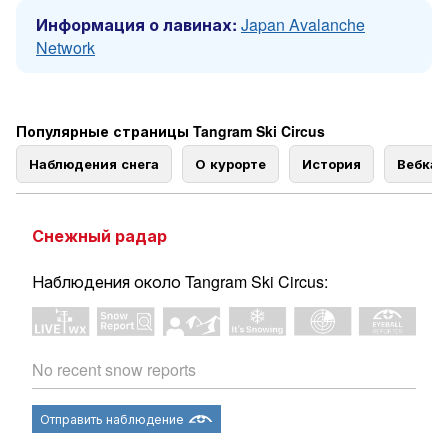
Информация о лавинах:
Japan Avalanche
Network
Популярные страницы Tangram Ski Circus
Наблюдения снега
О курорте
История
Вебка
Снежный радар
Наблюдения около Tangram Ski Circus:
No recent snow reports
Отправить наблюдение