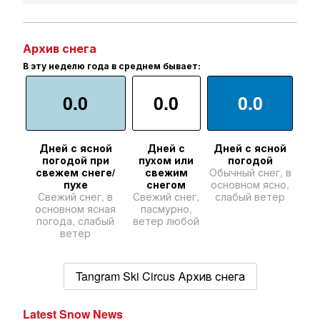
Архив снега
В эту неделю года в среднем бывает:
0.0
0.0
0.0
Дней с ясной
Дней с
Дней с ясной
погодой при
пухом или
погодой
свежем снеге/
свежим
Обычный снег, в
пухе
снегом
основном ясно,
Свежий снег, в
Свежий снег,
слабый ветер
основном ясная
пасмурно,
погода, слабый
ветер любой
ветер
Tangram Ski Circus Архив снега