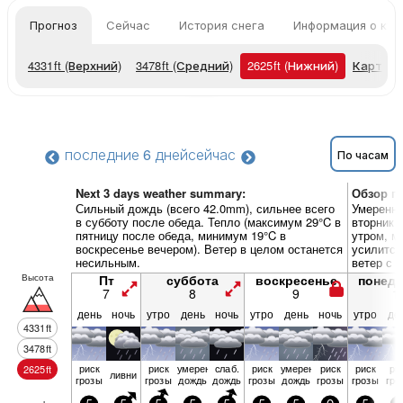
Прогноз
Сейчас
История снега
Информация о кур
4331
ft
(Верхний)
3478
ft
(Средний)
2625
ft
(Нижний)
Карты п
последние 6 дней
сейчас
По часам
Next 3 days weather summary:
Обзор по
Сильный дождь (всего 42.0mm), сильнее всего
Умеренны
в субботу после обеда. Тепло (максимум 29°C в
вторник 
пятницу после обеда, минимум 19°C в
утром, м
воскресенье вечером). Ветер в целом останется
усилится
несильным.
ветер с с
Высота
Пт
суббота
воскресенье
понед
7
8
9
1
день
ночь
утро
день
ночь
утро
день
ночь
утро
де
4331
ft
3478
ft
риск
риск
умерен.
слаб.
риск
умерен.
риск
риск
ри
2625
ft
ливни
грозы
грозы
дождь
дождь
грозы
дождь
грозы
грозы
гро