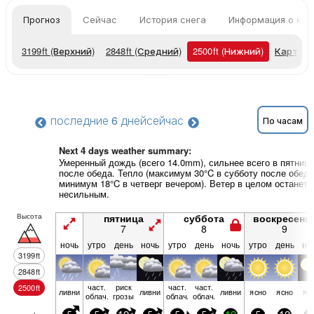
Прогноз
Сейчас
История снега
Информация о кур
3199
ft
(Верхний)
2848
ft
(Средний)
2500
ft
(Нижний)
Карты п
последние 6 дней
сейчас
По часам
Next 4 days weather summary:
Умеренный дождь (всего 14.0mm), сильнее всего в пятницу
после обеда. Тепло (максимум 30°C в субботу после обеда
минимум 18°C в четверг вечером). Ветер в целом останетс
несильным.
Высота
пятница
суббота
воскресень
7
8
9
ночь
утро
день
ночь
утро
день
ночь
утро
день
но
3199
ft
2848
ft
част.
риск
част.
част.
2500
ft
ливни
ливни
ливни
ясно
ясно
яс
облач.
грозы
облач.
облач.