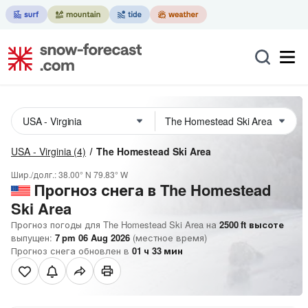
USA - Virginia
(4)
The Homestead Ski Area
Шир./долг.:
38.00° N
79.83° W
Прогноз снега в The Homestead
Ski Area
Прогноз погоды для The Homestead Ski Area на
2500
ft
высоте
выпущен:
7 pm 06 Aug 2026
(местное время)
Прогноз снега обновлен в
01
ч
33
мин