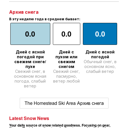
Архив снега
В эту неделю года в среднем бывает:
0.0
0.0
0.0
Дней с ясной
Дней с
Дней с ясной
погодой при
пухом или
погодой
свежем снеге/
свежим
Обычный снег, в
пухе
снегом
основном ясно,
Свежий снег, в
Свежий снег,
слабый ветер
основном ясная
пасмурно,
погода, слабый
ветер любой
ветер
The Homestead Ski Area Архив снега