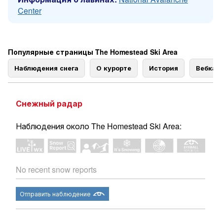
Center
Популярные страницы The Homestead Ski Area
Наблюдения снега
О курорте
История
Вебка
Снежный радар
Наблюдения около The Homestead Ski Area:
No recent snow reports
Отправить наблюдение