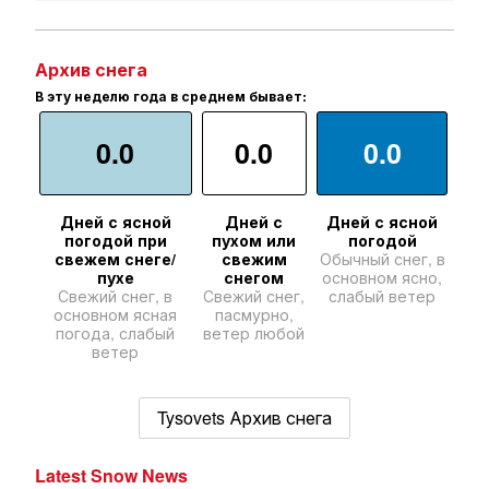
Архив снега
В эту неделю года в среднем бывает:
0.0
0.0
0.0
Дней с ясной
Дней с
Дней с ясной
погодой при
пухом или
погодой
свежем снеге/
свежим
Обычный снег, в
пухе
снегом
основном ясно,
Свежий снег, в
Свежий снег,
слабый ветер
основном ясная
пасмурно,
погода, слабый
ветер любой
ветер
Tysovets Архив снега