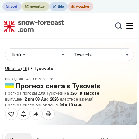
Ukraine
(15)
Tysovets
Шир./долг.:
48.99° N
23.28° E
Прогноз снега в Tysovets
Прогноз погоды для Tysovets на
3281
ft
высоте
выпущен:
2 pm 09 Aug 2026
(местное время)
Прогноз снега обновлен в
04
ч
19
мин