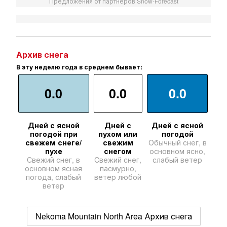
Предложения от партнеров Snow-Forecast
Архив снега
В эту неделю года в среднем бывает:
0.0
0.0
0.0
Дней с ясной
Дней с
Дней с ясной
погодой при
пухом или
погодой
свежем снеге/
свежим
Обычный снег, в
пухе
снегом
основном ясно,
Свежий снег, в
Свежий снег,
слабый ветер
основном ясная
пасмурно,
погода, слабый
ветер любой
ветер
Nekoma Mountain North Area Архив снега