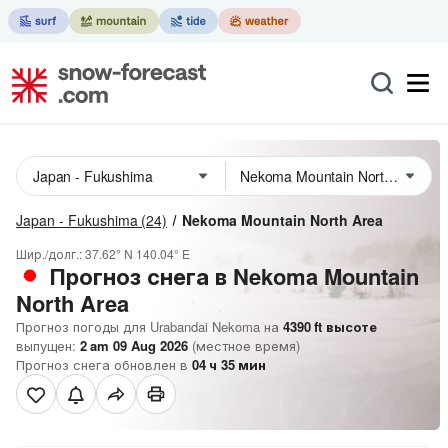
Japan - Fukushima
(24)
Nekoma Mountain North Area
Шир./долг.:
37.62° N
140.04° E
Прогноз снега в Nekoma Mountain
North Area
Прогноз погоды для Urabandai Nekoma на
4390
ft
высоте
выпущен:
2 am 09 Aug 2026
(местное время)
Прогноз снега обновлен в
04
ч
35
мин