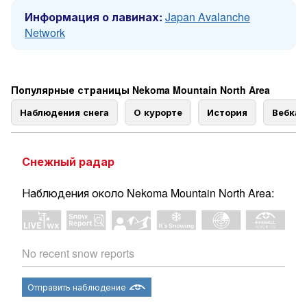
Информация о лавинах:
Japan Avalanche
Network
Популярные страницы Nekoma Mountain North Area
Наблюдения снега
О курорте
История
Вебка
Снежный радар
Наблюдения около Nekoma Mountain North Area:
No recent snow reports
Отправить наблюдение