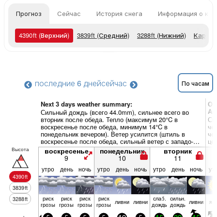
Прогноз
Сейчас
История снега
Информация о кур
4390
ft
(Верхний)
3839
ft
(Средний)
3288
ft
(Нижний)
Карты 
последние 6 дней
сейчас
По часам
Next 3 days weather summary:
Об
Ar
Сильный дождь (всего 44.0mm), сильнее всего во
вторник после обеда. Тепло (максимум 20°C в
Си
воскресенье после обеда, минимум 14°C в
че
понедельник вечером). Ветер усилится (штиль в
че
воскресенье после обеда, сильный ветер с западо-
це
северо-запада к обеду вторника).
Высота
воскресенье
понедельник
вторник
9
10
11
утро
день
ночь
утро
день
ночь
утро
день
ночь
ут
4390
ft
3839
ft
риск
риск
риск
риск
слаб.
сильн.
3288
ft
ливни
ливни
ливни
яс
грозы
грозы
грозы
грозы
дождь
дождь