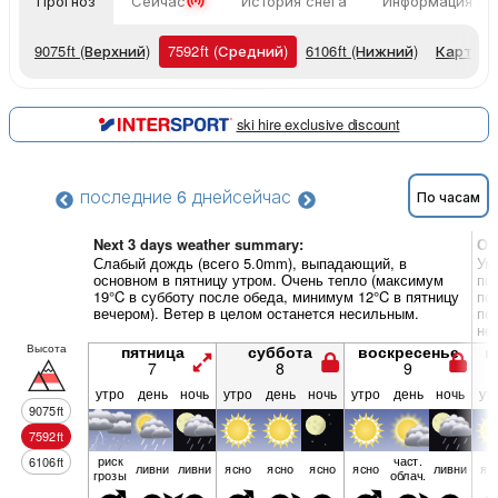
Прогноз
Сейчас
История снега
Информация о 
9075
ft
(Верхний)
7592
ft
(Средний)
6106
ft
(Нижний)
Карты п
ski hire exclusive discount
последние 6 дней
сейчас
По часам
Next 3 days weather summary:
Об
Слабый дождь (всего 5.0mm), выпадающий, в
Ум
основном в пятницу утром. Очень тепло (максимум
по
19°C в субботу после обеда, минимум 12°C в пятницу
по
вечером). Ветер в целом останется несильным.
по
не
Высота
пятница
суббота
воскресенье
п
7
8
9
утро
день
ночь
утро
день
ночь
утро
день
ночь
ут
9075
ft
7592
ft
риск
част.
6106
ft
ливни
ливни
ясно
ясно
ясно
ясно
ливни
яс
грозы
облач.