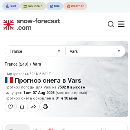
France
(248)
Vars
Шир./долг.:
44.62° N
6.68° E
Прогноз снега в Vars
Прогноз погоды для Vars на
7592
ft
высоте
выпущен:
1 am 07 Aug 2026
(местное время)
Прогноз снега обновлен в
01
ч
30
мин