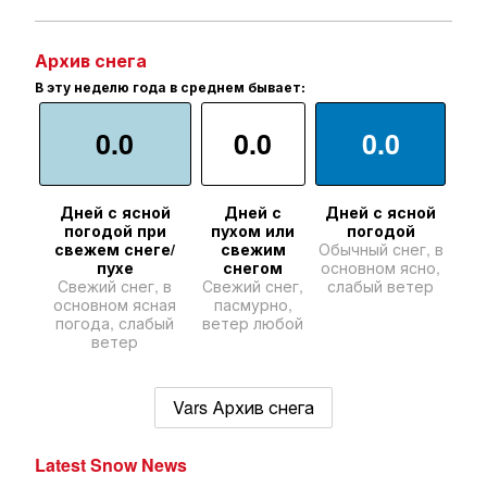
Архив снега
В эту неделю года в среднем бывает:
0.0
0.0
0.0
Дней с ясной
Дней с
Дней с ясной
погодой при
пухом или
погодой
свежем снеге/
свежим
Обычный снег, в
пухе
снегом
основном ясно,
Свежий снег, в
Свежий снег,
слабый ветер
основном ясная
пасмурно,
погода, слабый
ветер любой
ветер
Vars Архив снега