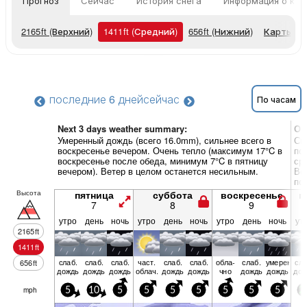
Прогноз
Сейчас
История снега
Информация о кур
2165
ft
(Верхний)
1411
ft
(Средний)
656
ft
(Нижний)
Карты п
последние 6 дней
сейчас
По часам
Next 3 days weather summary:
Об
Умеренный дождь (всего 16.0mm), сильнее всего в
Си
воскресенье вечером. Очень тепло (максимум 17°C в
по
воскресенье после обеда, минимум 7°C в пятницу
ср
вечером). Ветер в целом останется несильным.
Ве
по
Высота
пятница
суббота
воскресенье
п
7
8
9
утро
день
ночь
утро
день
ночь
утро
день
ночь
ут
2165
ft
1411
ft
слаб.
слаб.
слаб.
част.
слаб.
слаб.
обла­
слаб.
умерен.
сла
656
ft
дождь
дождь
дождь
облач.
дождь
дождь
чно
дождь
дождь
дож
mph
5
10
5
5
5
5
5
5
5
2