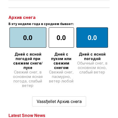
Архив снега
В эту неделю года в среднем бывает:
0.0
0.0
0.0
Дней с ясной
Дней с
Дней с ясной
погодой при
пухом или
погодой
свежем снеге/
свежим
Обычный снег, в
пухе
снегом
основном ясно,
Свежий снег, в
Свежий снег,
слабый ветер
основном ясная
пасмурно,
погода, слабый
ветер любой
ветер
Vassfjellet Архив снега