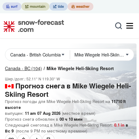
Canada - BC
(104)
Mike Wiegele Heli-Skiing Resort
Шир./долг.:
52.11° N
119.30° W
Прогноз снега в Mike Wiegele Heli-
Skiing Resort
Прогноз погоды для Mike Wiegele Heli-Skiing Resort на
11710
ft
высоте
выпущен:
11 am 07 Aug 2026
(местное время)
Прогноз снега обновлен в
00
ч
10
мин
Следующий снегопад в Mike Wiegele Heli-Skiing Resort:
0.1
in
в
Вс 9
(после 9 PM по местному времени)