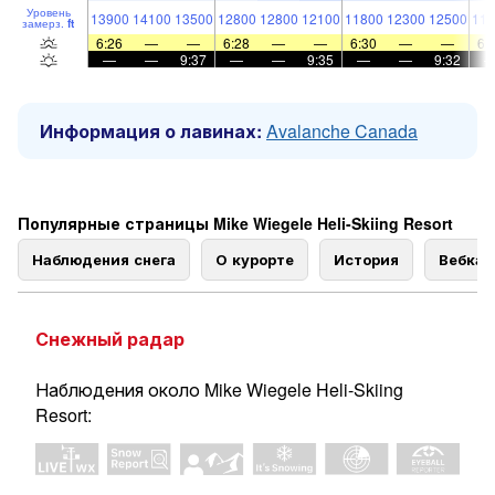
Уровень
13900
14100
13500
12800
12800
12100
11800
12300
12500
116
замерз.
ft
6:26
—
—
6:28
—
—
6:30
—
—
6:
—
—
9:37
—
—
9:35
—
—
9:32
Информация о лавинах:
Avalanche Canada
Популярные страницы Mike Wiegele Heli-Skiing Resort
Наблюдения снега
О курорте
История
Вебка
Снежный радар
Наблюдения около Mike Wiegele Heli-Skiing
Resort: