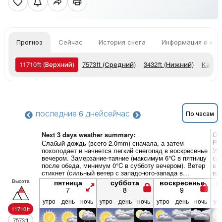
Прогноз
Сейчас
История снега
Информация о кур
11710
ft
(Верхний)
7573
ft
(Средний)
3432
ft
(Нижний)
Карты
последние 6 дней
сейчас
По часам
Next 3 days weather summary:
Об
Re
Слабый дождь (всего 2.0mm) сначала, а затем
похолодает и начнется легкий снегопад в воскресенье
Ум
вечером. Замерзание-таяние (максимум 6°C в пятницу
ср
после обеда, минимум 0°C в субботу вечером). Ветер
в 
стихнет (сильный ветер с западо-юго-запада в
ве
пятницу вечером, слабый ветер с северо-запада к
по
Высота
пятница
суббота
воскресенье
п
вечеру воскресенья).
7
8
9
утро
день
ночь
утро
день
ночь
утро
день
ночь
ут
11710
ft
7573
ft