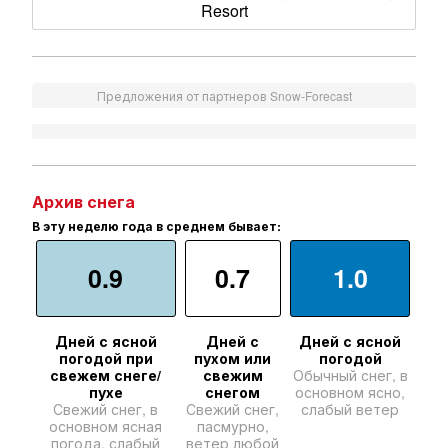
Resort
Предложения от партнеров Snow-Forecast
Архив снега
В эту неделю года в среднем бывает:
0.9
0.7
1.0
Дней с ясной
Дней с
Дней с ясной
погодой при
пухом или
погодой
свежем снеге/
свежим
Обычный снег, в
пухе
снегом
основном ясно,
Свежий снег, в
Свежий снег,
слабый ветер
основном ясная
пасмурно,
погода, слабый
ветер любой