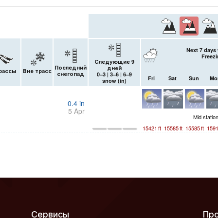
Next 7 days 
Freezi
Следующие 9
Последний
дней
рассы
Вне трасс
снегопад
0–3 | 3–6 | 6–9
Fri
Sat
Sun
Mo
snow (
in
)
0.4
in
5 Apr
Mid statio
15421
ft
15585
ft
15585
ft
159
Сервисы
П