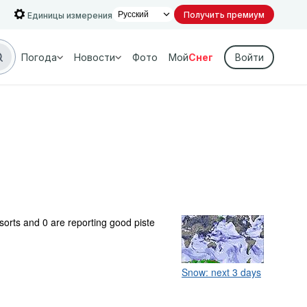
Получить премиум
Единицы измерения
Погода
Новости
Фото
Мой
Снег
Войти
esorts and 0 are reporting good piste
Snow: next 3 days