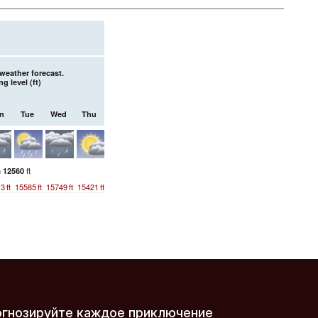
weather forecast.
ng level (
ft
)
n
Tue
Wed
Thu
n
ft
12560
13
ft
15585
ft
15749
ft
15421
ft
рогнозируйте каждое приключение