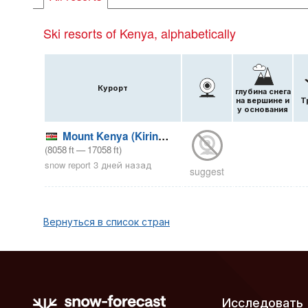
Ski resorts of Kenya, alphabetically
Курорт
глубина снега
на вершине и
Т
у основания
Mount Kenya (Kirinyaga)
(
8058
ft
—
17058
ft
)
snow report 3 дней назад
suggest
Вернуться в список стран
Исследовать