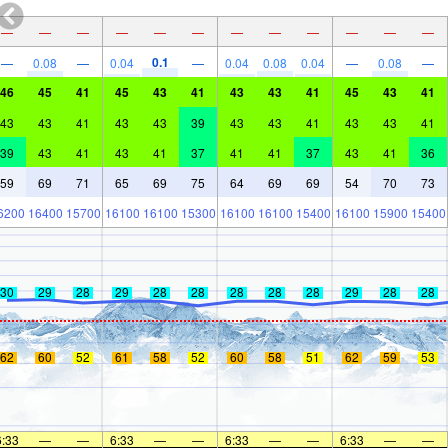
—
—
—
—
—
—
—
—
—
—
—
—
0.1
—
0.08
—
0.04
—
0.04
0.08
0.04
—
0.08
—
46
45
41
45
43
41
43
43
41
45
43
41
43
43
41
43
43
39
43
43
41
43
43
41
39
43
41
43
41
37
41
41
37
43
41
36
59
69
71
65
69
75
64
69
69
54
70
73
6200
16400
15700
16100
16100
15300
16100
16100
15400
16100
15900
15400
30
29
28
29
28
28
28
28
28
29
28
28
62
60
52
61
58
52
60
58
51
62
59
53
6:33
—
—
6:33
—
—
6:33
—
—
6:33
—
—