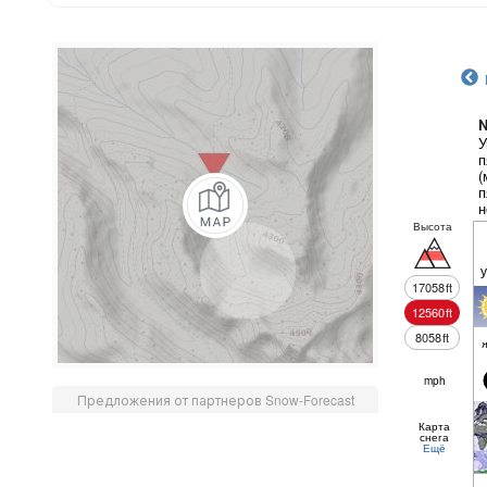
N
У
п
(
п
н
Высота
17058
ft
12560
ft
8058
ft
mph
Предложения от партнеров Snow-Forecast
Карта
снега
Ещё