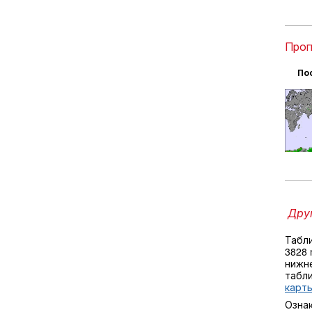
Прог
По
Друг
Табл
3828
нижне
табл
карты
Озна