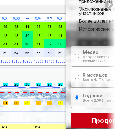
приложении и на веб-
Эксклюзивные скидки
—
—
—
—
—
—
участников
0.1
0.04
0.08
—
0.04
0.04
Более 20 лет истории 
45
43
41
45
43
43
Исторические данные 
43
43
39
43
43
41
41
41
36
41
39
36
Месяц
59
64
66
56
68
59
Продлевается
ежемесячно
16200
16100
15300
15900
16100
15600
6 месяцев
Всего 4.17 $ / месяц
30
28
28
28
28
28
Годовой
Всего 2.50 $ / месяц
61
60
52
60
58
52
Продолжит
6:31
—
—
6:31
—
—