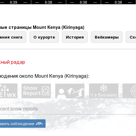
—
6:39
—
—
6:38
—
—
6:38
—
—
6:38
—
ые страницы Mount Kenya (Kirinyaga)
ения снега
О курорте
История
Вебкамеры
Сх
ный радар
юдения около Mount Kenya (Kirinyaga):
cent snow reports
авить наблюдение