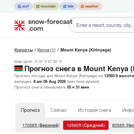
Курорты
Kenya
(1)
Mount Kenya (Kirinyaga)
Шир./долг.:
0.10° S
37.30° E
Прогноз снега в Mount Kenya (
Прогноз погоды для Mount Kenya (Kirinyaga) на
12560
ft
высот
выпущен:
8 am 06 Aug 2026
(местное время)
Прогноз снега обновлен в
05
ч
31
мин
Прогноз
Сейчас
История снега
Инфо
17058
ft
(Верхний)
12560
ft
(Средний)
8058
ft
(Ни