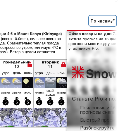
По часам
ни 4-6 в Mount Kenya (Kirinyaga)
Обзор погоды на дни 7–16:
(всего 10.0mm), сильнее всего во
Хотите прогноз на 16 дней? Отк
еда. Сравнительно теплая погода
прогноз и многие другие функци
воскресенье утром, минимум 4°C в
участником Pro.
ром). Ветер в целом останется
понедельник
вторник
10
11
Snow
Pr
утро
день
ночь
утро
день
ночь
слаб.
ливни
ливни
ясно
ливни
ливни
дождь
Станьте Pro и получит
5
5
5
5
5
5
Почасовые и 16-днев
прогнозы снега
Быстрый просмотр бе
Разблокируйте полны