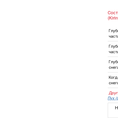
Сост
(Kiri
Глуб
част
Глуб
част
Глуб
снег
Когд
снег
Друг
Пух (
Н