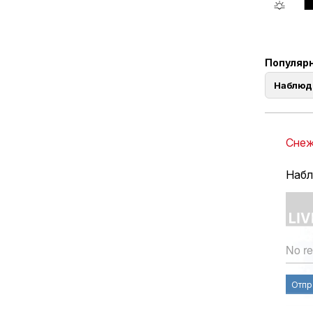
Популярн
Наблюд
Снеж
Набл
No re
Отпр