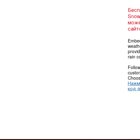
Бесп
Snow
може
сайт
Embed
weathe
provi
rain c
Follow
custom
Choose
Нажм
код 