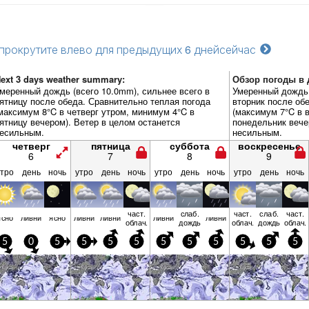
прокрутите влево для предыдущих 6 дней
сейчас
ext 3 days weather summary:
Обзор погоды в д
меренный дождь (всего 10.0mm), сильнее всего в
Умеренный дождь 
ятницу после обеда. Сравнительно теплая погода
вторник после об
максимум 8°C в четверг утром, минимум 4°C в
(максимум 7°C в 
ятницу вечером). Ветер в целом останется
понедельник вече
есильным.
несильным.
четверг
пятница
суббота
воскресенье
6
7
8
9
утро
день
ночь
утро
день
ночь
утро
день
ночь
утро
день
ночь
част.
слаб.
част.
слаб.
част.
ясно
ливни
ясно
ливни
ливни
ливни
ливни
облач.
дождь
облач.
дождь
облач.
5
0
5
5
5
5
5
5
5
5
5
5