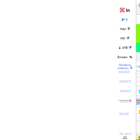
in
in
max
°
F
min
°
F
chill
°
F
Влажн.
%
Уровень
1
замерз.
ft
30000ft
24000ft
18000ft
12000ft
6000ft
Ур. моря