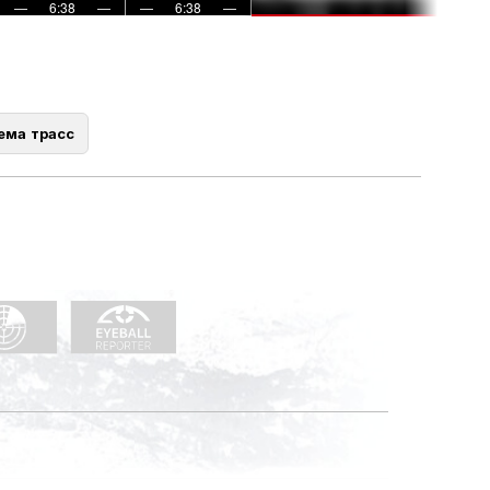
—
6:38
—
—
6:38
—
ема трасс