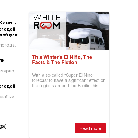
 бывает:
огодой
ге/пухе
погода,
This Winter’s El Niño, The
ли
Facts & The Fiction
смурно,
With a so-called “Super El Niño”
forecast to have a significant effect on
the regions around the Pacific this
огодой
winter, the question skiers are asking
is simple: book now or wait, and
слабый
where are the best odds?
ga)
Read more