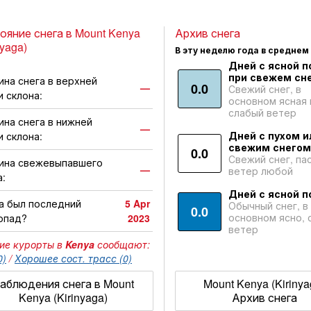
ояние снега в Mount Kenya
Архив снега
nyaga)
В эту неделю года в среднем
Дней с ясной п
при свежем сне
ина снега в верхней
0.0
—
Свежий снег, в
и склона:
основном ясная 
слабый ветер
ина снега в нижней
—
Дней с пухом и
и склона:
свежим снегом
0.0
Свежий снег, па
ина свежевыпавшего
—
ветер любой
а:
Дней с ясной п
а был последний
5 Apr
Обычный снег, в
0.0
основном ясно, 
опад?
2023
ветер
ие курорты в
Kenya
сообщают:
0)
/
Хорошее сост. трасс (0)
аблюдения снега в Mount
Mount Kenya (Kirinya
Kenya (Kirinyaga)
Архив снега