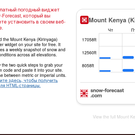
латный погодный виджет
-Forecast, который вы
те установить в своем веб-
е.
 the Mount Kenya (Kirinyaga)
r widget on your site for free. It
des a weekly snapshot of snow and
onditions across all elevations.
 the two quick steps to grab your
 code and paste it into your site.
 between metric or imperial units.
ите здесь, чтобы получить
для HTML-страницы.
View the full Mount Ke