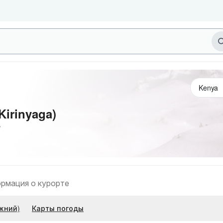
Kirinyaga)
е
рмация о курорте
жний)
Карты погоды