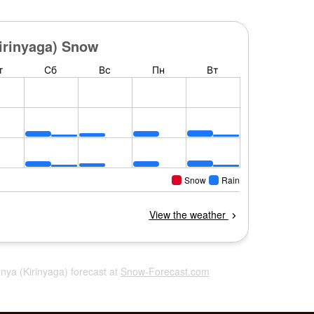
nya (Kirinyaga) forecast at
Snow-Forecast.com