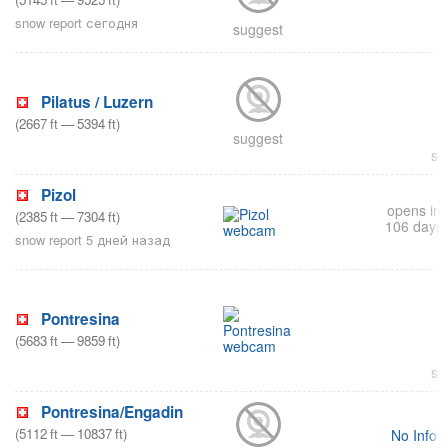
snow report сегодня
suggest
Pilatus / Luzern
(
2667
ft
—
5394
ft
)
suggest
su
Pizol
opens in
(
2385
ft
—
7304
ft
)
106 days
snow report 5 дней назад
Pontresina
(
5683
ft
—
9859
ft
)
su
Pontresina/Engadin
(
5112
ft
—
10837
ft
)
No Info