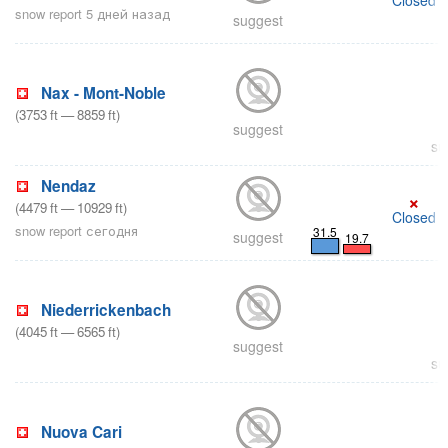
snow report 5 дней назад
suggest
Nax - Mont-Noble
(
3753
ft
—
8859
ft
)
suggest
su
Nendaz
×
(
4479
ft
—
10929
ft
)
Closed
snow report сегодня
31.5
suggest
19.7
Niederrickenbach
(
4045
ft
—
6565
ft
)
suggest
su
Nuova Cari