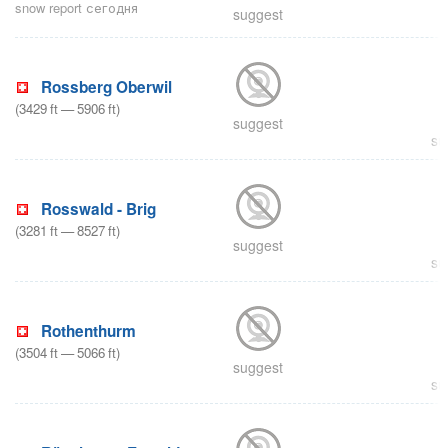
snow report сегодня
suggest
Rossberg Oberwil
(
3429
ft
—
5906
ft
)
suggest
su
Rosswald - Brig
(
3281
ft
—
8527
ft
)
suggest
su
Rothenthurm
(
3504
ft
—
5066
ft
)
suggest
su