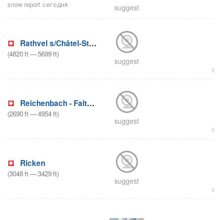
snow report сегодня
suggest
Rathvel s/Châtel-St-Denis
(
4820
ft
—
5699
ft
)
suggest
su
Reichenbach - Faltschen
(
2690
ft
—
4954
ft
)
suggest
su
Ricken
(
3048
ft
—
3429
ft
)
suggest
su