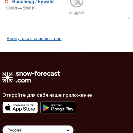
Rüschegg / Eywald
(
4000
ft
—
5906
ft
)
suggest
su
Вернуться в список стран
Откройте для себя наше приложение