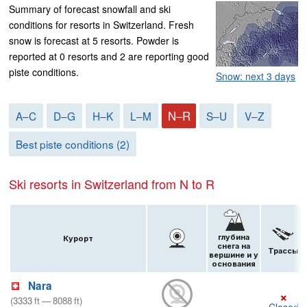
Summary of forecast snowfall and ski
conditions for resorts in Switzerland. Fresh
snow is forecast at 5 resorts. Powder is
reported at 0 resorts and 2 are reporting good
piste conditions.
Snow: next 3 days
N–R
A–C
D–G
H–K
L–M
S–U
V–Z
Best piste conditions (2)
Ski resorts in Switzerland from N to R
глубина
Курорт
снега на
Трассы
вершине и у
основания
Nara
×
(
3333
ft
—
8088
ft
)
Closed