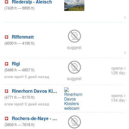
Riederalp - Aletsch
(
7428
ft
—
8895
ft
)
su
Riffenmatt
(
4000
ft
—
4190
ft
)
suggest
su
Rigi
opens in
(
5486
ft
—
6857
ft
)
128 days
snow report 5 дней назад
suggest
Rinerhorn Davos Klosters
opens in
(
4771
ft
—
8170
ft
)
134 days
snow report 5 дней назад
Rochers-de-Naye - Caux
(
3809
ft
—
7618
ft
)