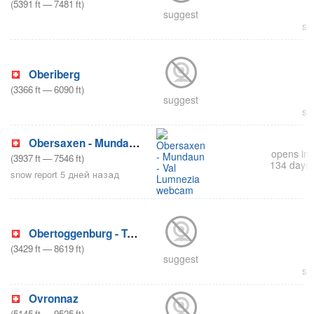
(
5391
ft
—
7481
ft
)
suggest
su
Oberiberg
(
3366
ft
—
6090
ft
)
suggest
su
Obersaxen - Mundaun - Val Lumnezia
opens in
(
3937
ft
—
7546
ft
)
134 days
snow report 5 дней назад
Obertoggenburg - Toggenburg
(
3429
ft
—
8619
ft
)
suggest
su
Ovronnaz
(
5145
ft
—
9525
ft
)